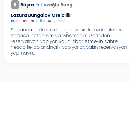
B
Büşra
Lazoğlu Bung...
Lazura Bungalov Otelcilik
799
0
0
0
3 yıl önce
Sapanca da lazura bungalov isimli sözde işletme.
Sadece instagram ve whatsapp üzerinden
rezervasyon yapıyor. Sakın itibar etmeyin sahte
hesap ile dolandırıcılık yapıyorlar. Sakın rezervasyon
yapmayın...