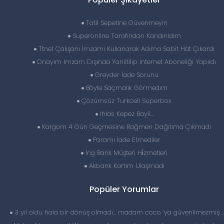
Tatil Sepetine Güvenmeyin
Superonline Tarafından Kandırıldım
Ttnet Çalışanı İmzamı Kullanarak Adıma Sabit Hat Çıkardı
Onayım Imzam Dışında Yaniltilip Internet Aboneliği Yapıldı
Greyder İade Sorunu
Böyle Saçmalık Görmedım
Çözümsüz Turkcell Superbox
Ihlas Kepez Bayii...
Kargom 4 Gün Geçmesine Rağmen Dağıtıma Çıkmadı
Paramı İade Etmediler
İng Bank Müşteri Hi̇zmetleri
Akbank Kartım Ulaşmadı
Popüler Yorumlar
3 yıl oldu hala bir dönüş olmadı… madam coco ‘ya güvenilmezmiş 