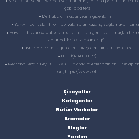
Malesef bursa suit Women yağmur erdaş da asla paramı iade etme
çok kaba ters
Merhabalar maduriyetiniz giderildi mi?
Baywin bonuslari hileli hep yalan olan kazanç sağlamayan bir si
Hayatım boyunca bukadar rezil bir sistem görmedim müşteri hizme
kadar adi kalitesiz insanlar gö...
aynı pproblem 10 gün oldu , siz çözebildiniz mi sonunda
FLO PİŞMANLIKTIR :(
Merhaba Sezgin Bey, BOLT KARGO olarak, taleplerinizin anlık cevapl
için; https://www.bol...
Şikayetler
Kategoriler
Bütün Markalar
Aramalar
Bloglar
Yardım