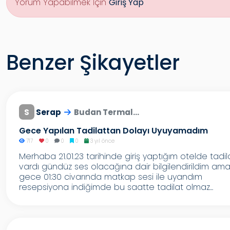
Yorum Yapabilmek İçin
Giriş Yap
Benzer Şikayetler
S
Serap
Budan Termal...
Gece Yapılan Tadilattan Dolayı Uyuyamadım
717
0
0
0
3 yıl önce
Merhaba 21.01.23 tarihinde giriş yaptığım otelde tadil
vardı gündüz ses olacağına dair bilgilendirildim am
gece 01:30 civarında matkap sesi ile uyandım
resepsiyona indiğimde bu saatte tadilat olmaz...