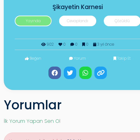
Şikayetin Karnesi
Yayında
Cevaplandı
Çözüldü
902
0
0
0
3 yıl önce
Beğen
Yorum
Takip Et
Yorumlar
İlk Yorum Yapan Sen Ol