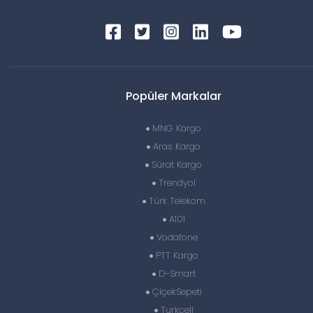
Popüler Markalar
MNG Kargo
Aras Kargo
Sürat Kargo
Trendyol
Türk Telekom
A101
Vodafone
PTT Kargo
D-Smart
ÇiçekSepeti
Turkcell