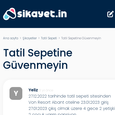
Ana sayfa
>
Şikayetler
>
Tatil Sepeti
> Tatil Sepetine Güvenmeyin
Tatil Sepetine
Güvenmeyin
Yeliz
3 yıl önce
Y
27.12.2022 tarihinde tatil sepeti sitesinden
Von Resort Abant oteline 23.01.2023 giriş
27.01.2023 çıkış olmak üzere 4 gece 2 yetişk
2 çocuk yarım pansiyon