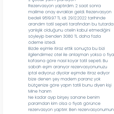
Rezervasyon yaptırdım. 2 saat sonra
mailime onay evrakları geldi. Rezervasyon
bedeli 9519.97 TL idi. 29.12.2022 tarihinde
arandım tatil sepeti tarafından bu tutarda
yanlışlık olduğunu otelin kabul etmediğini
söyleyip benden 3080 TL daha fazla
ödeme istedi.
Bizde eşimle itiraz ettik sonuçta bu bizi
ilgilendirmez otel ile anlaşman yoksa o fiya
kafasına göre nasıl koyar tatil sepeti. Bu
sabah eşim aranıyor rezervasyonunuzu
iptal ediyoruz diyolar eşimde itiraz ediyor
bize denen şey madem paranız yok
bütçenize göre yapın tatili bunu diyen kişi
Mine hanım
Ne kadar ayıp birşey sanane benim
paramdan kim olsa o fiyatı görünce
rezervasyon yaptırır. Ben rezervasyonumun