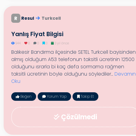
R
Resul
Turkcell
Yanlış Fiyat Bilgisi
944
0
0
0
3 yıl önce
Balıkesir Bandırma ilçesinde SETEL Turkcell bayisinden
almış olduğum A53 telefonun taksitli ücretinin 12500 
olduğunu ısrarla bi kaç defa sormama rağmen
taksitli ücretinin böyle olduğunu söylediler...
Devamın
Oku
Beğen
Yorum Yap
Takip Et
Çözülmedi