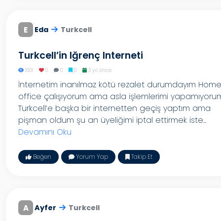
E
Eda
Turkcell
Turkcell’in Iğrenç Interneti
1001
0
0
0
3 yıl önce
İnternetim inanılmaz kötü rezalet durumdayım Hom
office çalışıyorum ama asla işlemlerimi yapamıyoru
Turkcell’e başka bir internetten geçiş yaptım ama
pişman oldum şu an üyeliğimi iptal ettirmek iste...
Devamını Oku
Beğen
Yorum Yap
Takip Et
A
Ayfer
Turkcell