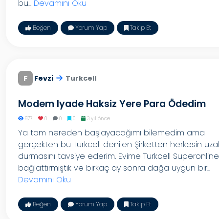
bu...
Devamını Oku
Beğen
Yorum Yap
Takip Et
F
Fevzi
Turkcell
Modem Iyade Haksiz Yere Para Ödedim
977
0
0
0
3 yıl önce
Ya tam nereden başlayacağımı bilemedim ama
gerçekten bu Turkcell denilen Şirketten herkesin uza
durmasını tavsiye ederim. Evime Turkcell Superonline
bağlattırmıştık ve birkaç ay sonra dağa uygun bir...
Devamını Oku
Beğen
Yorum Yap
Takip Et