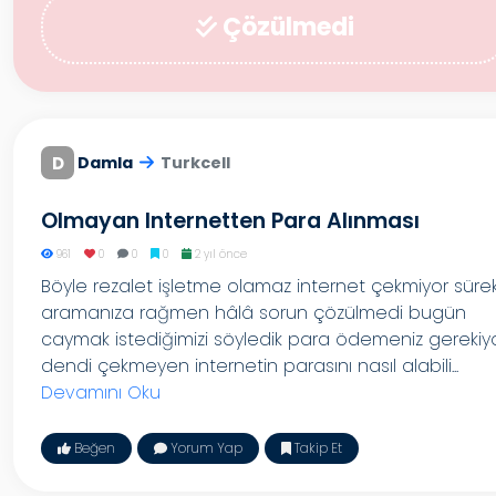
Çözülmedi
D
Damla
Turkcell
Olmayan Internetten Para Alınması
961
0
0
0
2 yıl önce
Böyle rezalet işletme olamaz internet çekmiyor sürek
aramanıza rağmen hâlâ sorun çözülmedi bugün
caymak istediğimizi söyledik para ödemeniz gerekiy
dendi çekmeyen internetin parasını nasıl alabili...
Devamını Oku
Beğen
Yorum Yap
Takip Et