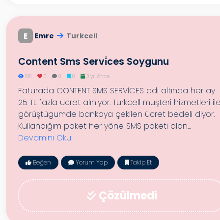
E
Emre
Turkcell
Content Sms Servi̇ces Soygunu
916
0
0
0
3 yıl önce
Faturada CONTENT SMS SERVİCES adı altında her ay
25 TL fazla ücret alınıyor. Turkcell müşteri hizmetleri il
görüştügumde bankaya çekilen ücret bedeli diyor.
Kullandığım paket her yöne SMS paketi olan...
Devamını Oku
Beğen
Yorum Yap
Takip Et
Çözülmedi