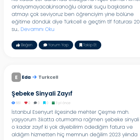
anlayamayacak,insanoğlu olarak suçu başkasına
atmayı çok seviyoruz ben öğrenciyim yine bölüne
eğitime döndük diye Türkcell e geçtim tlf faturası 2
su...
Devamını Oku
Beğen
Yorum Yap
Takip Et
E
Eda
Turkcell
Şebeke Sinyali Zayıf
881
0
0
0
3 yıl önce
İstanbul Esenyurt ilçesinde mehter Çeşme mah.
yaşıyorum 3.katta oturmama rağmen şebeke sinyali
o kadar zayıf ki yok diyebilirim ödediğim fatura ve
aldığım hizmetten hiç memnun değilim 2023 yılında