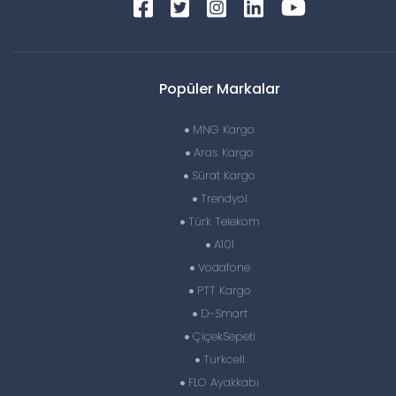
Popüler Markalar
MNG Kargo
Aras Kargo
Sürat Kargo
Trendyol
Türk Telekom
A101
Vodafone
PTT Kargo
D-Smart
ÇiçekSepeti
Turkcell
FLO Ayakkabı