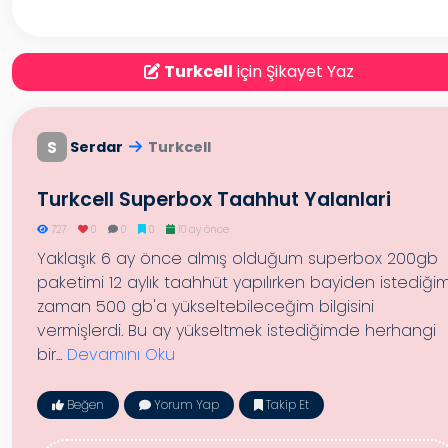
Turkcell
için Şikayet Yaz
S
Serdar
Turkcell
Turkcell Superbox Taahhut Yalanlari
727
0
0
0
10 ay önce
Yaklaşık 6 ay önce almış olduğum superbox 200gb
paketimi 12 aylık taahhüt yapılırken bayiden istediği
zaman 500 gb'a yükseltebileceğim bilgisini
vermişlerdi. Bu ay yükseltmek istediğimde herhangi
bir...
Devamını Oku
Beğen
Yorum Yap
Takip Et