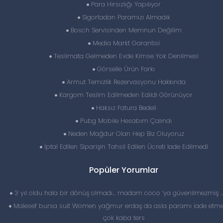
Para Hırsızlığı Yapılıyor
Sigortadan Paramızı Almadık
Bosch Servisinden Memnun Değilim
Media Markt Garantisi
Teslimata Gelmeden Evde Kimse Yok Denilmesi
Görselle Ürün Farkı
Armut Temizlik Rezervasyonu Hakkında
Kargom Teslim Edilmeden Edildi Görünüyor
Haksız Fatura Bedeli
Pubg Mobile Hesabım Çalındı
Neden Mağdur Olan Hep Biz Oluyoruz
İptal Edilen Siparişin Tahsil Edilen Ücreti Iade Edilmedi
Popüler Yorumlar
3 yıl oldu hala bir dönüş olmadı… madam coco ‘ya güvenilmezmiş 
Malesef bursa suit Women yağmur erdaş da asla paramı iade etme
çok kaba ters