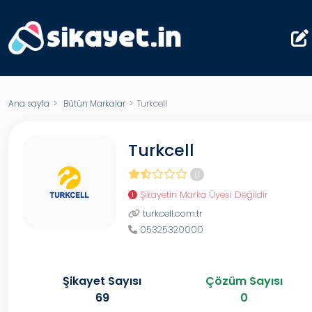
Ana sayfa
>
Bütün Markalar
> Turkcell
Turkcell
1,1
Şikayetin Marka Üyesi Değildir
turkcell.com.tr
05325320000
Şikayet Sayısı
Çözüm Sayısı
69
0