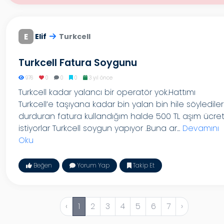
E
Elif
Turkcell
Turkcell Fatura Soygunu
976
0
0
0
3 yıl önce
Turkcell kadar yalancı bir operatör yok.Hattımı
Turkcell’e taşıyana kadar bin yalan bin hile söylediler
durduran fatura kullandığım halde 500 TL aşım ücret
istiyorlar Turkcell soygun yapıyor .Buna ar...
Devamını
Oku
Beğen
Yorum Yap
Takip Et
‹
1
2
3
4
5
6
7
›