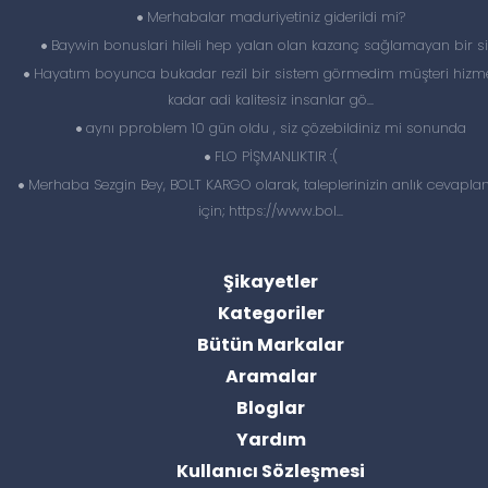
Merhabalar maduriyetiniz giderildi mi?
Baywin bonuslari hileli hep yalan olan kazanç sağlamayan bir si
Hayatım boyunca bukadar rezil bir sistem görmedim müşteri hizme
kadar adi kalitesiz insanlar gö...
aynı pproblem 10 gün oldu , siz çözebildiniz mi sonunda
FLO PİŞMANLIKTIR :(
Merhaba Sezgin Bey, BOLT KARGO olarak, taleplerinizin anlık cevapl
için; https://www.bol...
Şikayetler
Kategoriler
Bütün Markalar
Aramalar
Bloglar
Yardım
Kullanıcı Sözleşmesi