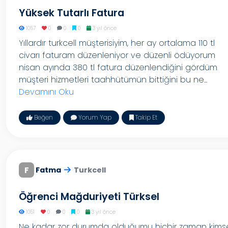
Yüksek Tutarlı Fatura
1057
0
0
0
3 yıl önce
Yıllardır turkcell müşterisiyim, her ay ortalama 110 tl
civarı faturam düzenleniyor ve düzenli ödüyorum
nisan ayında 380 tl fatura düzenlendiğini gördüm
müşteri hizmetleri taahhütümün bittiğini bu ne...
Devamını Oku
Beğen
Yorum Yap
Takip Et
F
Fatma
Turkcell
Öğrenci Mağduriyeti Türksel
1051
0
0
0
3 yıl önce
Ne kadar zor durumda olduğumu hiçbir zaman kims