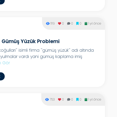
t
1119
0
0
0
1 yıl önce
an Gümüş Yüzük Problemi
ğulları'' isimli firma ''gümüş yüzük'' adı altında
oyulmalar vardı yani gümüş kaplama imiş
ı Gör
t
753
0
0
0
1 yıl önce