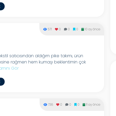
t
571
0
0
0
10 ay önce
stil satıcısından aldığım pike takımı, ürün
lmesine rağmen hem kumaşı beklentimin çok
amını Gör
t
738
0
0
0
11 ay önce