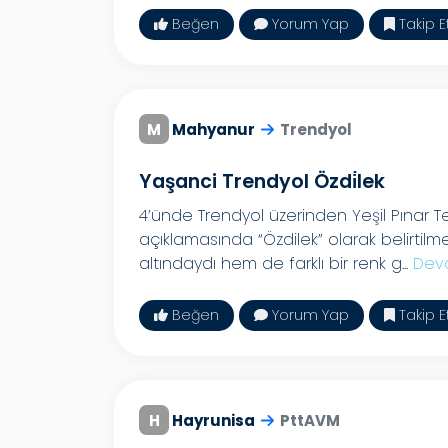
Beğen
Yorum Yap
Takip E
M
Mahyanur
Trendyol
Yaşanci Trendyol Özdi̇lek
4’ünde Trendyol üzerinden Yeşil Pınar Tek
açıklamasında “Özdilek” olarak belirti
altındaydı hem de farklı bir renk g...
Dev
Beğen
Yorum Yap
Takip E
H
Hayrunisa
PttAVM