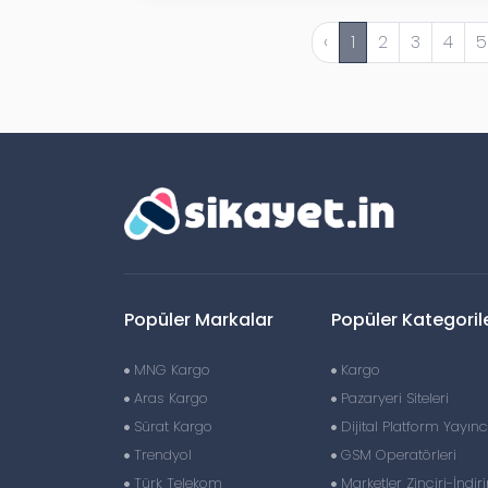
‹
1
2
3
4
5
Popüler Markalar
Popüler Kategoril
MNG Kargo
Kargo
Aras Kargo
Pazaryeri Siteleri
Sürat Kargo
Dijital Platform Yayıncı
Trendyol
GSM Operatörleri
Türk Telekom
Marketler Zinciri-İndir