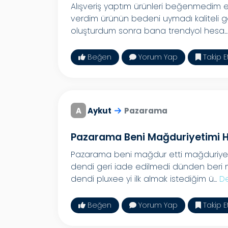
Alışveriş yaptım ürünleri beğenmedim e
verdim ürünün bedeni uymadı kaliteli g
oluşturdum sonra bana trendyol hesa..
Beğen
Yorum Yap
Takip E
A
Aykut
Pazarama
Pazarama Beni Mağduriyetimi 
Pazarama beni mağdur etti mağduriyeti
dendi geri iade edilmedi dünden beri 
dendi pluxee yi ilk almak istediğim ü...
D
Beğen
Yorum Yap
Takip E