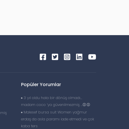
Popüler Yorumlar
3 yıl oldu hala bir dönüş olmadı…
madam coco ‘ya güvenilmezmiş …😡😡
Malesef bursa suit Women yağmur
kmiş
erdaş da asla paramı iade etmedi ve çok
kaba ters