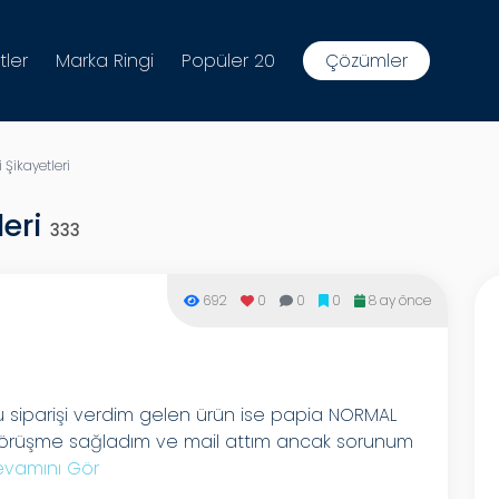
tler
Marka Ringi
Popüler 20
Çözümler
 Şikayetleri
leri
333
692
0
0
0
8 ay önce
siparişi verdim gelen ürün ise papia NORMAL
ez görüşme sağladım ve mail attım ancak sorunum
vamını Gör