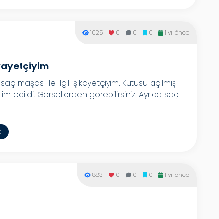
1025
0
0
0
1 yıl önce
kayetçiyim
 maşası ile ilgili şikayetçiyim. Kutusu açılmış
im edildi. Görsellerden görebilirsiniz. Ayrıca saç
t
883
0
0
0
1 yıl önce