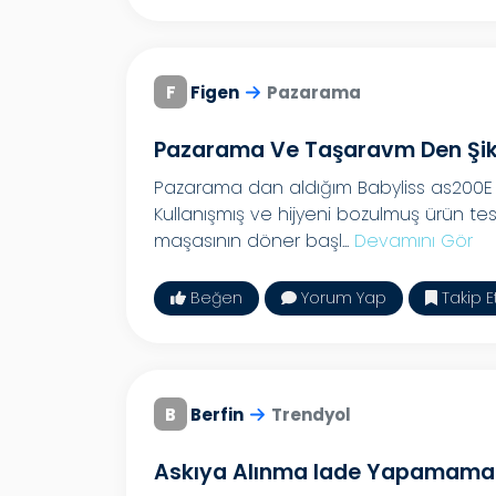
F
Figen
Pazarama
Pazarama Ve Taşaravm Den Şi
Pazarama dan aldığım Babyliss as200E saç
Kullanışmış ve hijyeni bozulmuş ürün tesl
maşasının döner başl...
Devamını Gör
Beğen
Yorum Yap
Takip E
B
Berfin
Trendyol
Askıya Alınma Iade Yapamama