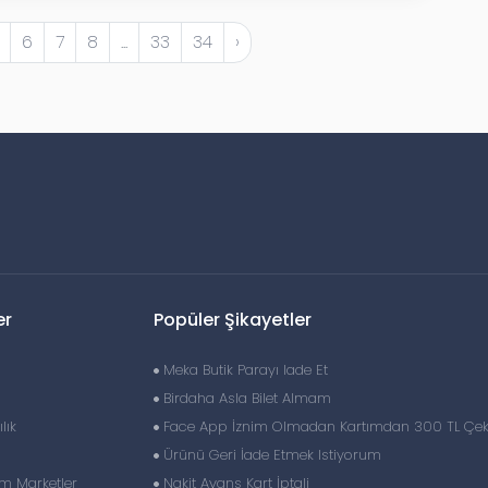
6
7
8
...
33
34
›
er
Popüler Şikayetler
Meka Butik Parayı Iade Et
Birdaha Asla Bilet Almam
lık
Face App İznim Olmadan Kartımdan 300 TL Çe
Ürünü Geri İade Etmek Istiyorum
im Marketler
Nakit Avans Kart İptali