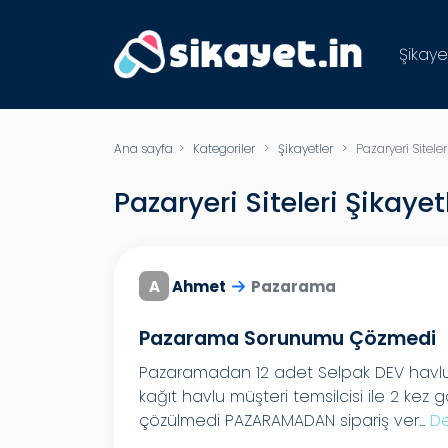
Şikaye
Ana sayfa
>
Kategoriler
>
Şikayetler
> Pazaryeri Siteleri
Pazaryeri Siteleri Şikayet
A
Ahmet
Pazarama
Pazarama Sorunumu Çözmedi
Pazaramadan 12 adet Selpak DEV havlu 
kağıt havlu müşteri temsilcisi ile 2 k
çözülmedi PAZARAMADAN sipariş ver...
De