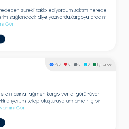
erededen sürekli takip ediyordum.Baktım nerede
derim sağlanacak diye yazıyordu.Kargoyu aradım
nı Gör
t
796
0
0
0
1 yıl önce
de olmasına rağmen kargo verildi görünüyor
rekli arıyorum talep oluşturuyorum ama hiç bir
vamını Gör
t