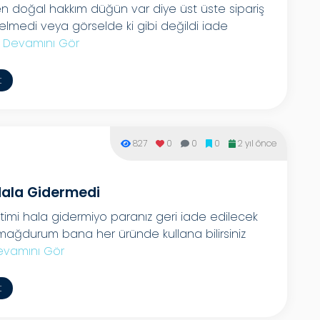
n doğal hakkım düğün var diye üst üste sipariş
elmedi veya görselde ki gibi değildi iade
.
Devamını Gör
t
827
0
0
0
2 yıl önce
Hala Gidermedi
mi hala gidermiyo paranız geri iade edilecek
mağdurum bana her üründe kullana bilirsiniz
evamını Gör
t