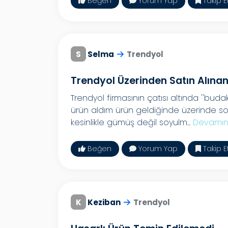
Beğen
Yorum Yap
Takip E
S
Selma
Trendyol
Trendyol Üzerinden Satın Alın
Trendyol firmasının çatısı altında ''budako
ürün aldım ürün geldiğinde üzerinde s
kesinlikle gümüş değil soyulm...
Devamın
Beğen
Yorum Yap
Takip E
K
Keziban
Trendyol