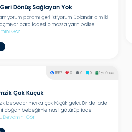
 Geri Dönüş Sağlayan Yok
amıyorum paramı geri istiyorum Dolandırıldım iki
açmıyor para iadesi olmazsa yarın polise
mını Gör
t
1557
0
0
0
1 yıl önce
mzik Çok Küçük
ik bebedor marka çok küçük geldi. Bir de iade
yeni doğan bebeğimle nasıl götürüp iade
..
Devamını Gör