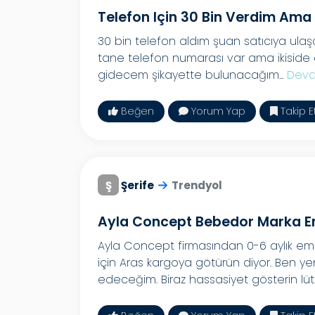
Telefon Için 30 Bin Verdim Ama
30 bin telefon aldım şuan satıcıya ulaş
tane telefon numarası var ama ikiside 
gidecem şikayette bulunacağım...
Deva
Beğen
Yorum Yap
Takip E
Ş
Şerife
Trendyol
Ayla Concept Bebedor Marka E
Ayla Concept firmasından 0-6 aylık emz
için Aras kargoya götürün diyor. Ben 
edeceğim. Biraz hassasiyet gösterin lüt.