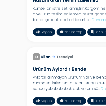
Hasarlı Ürün Temin Edilemedi
Kumtel ankstre seti almıştım.Kargom n
diye ürün teslim edilemedi,tekrar gön
tekrar çıkacak dediler.Hasarlı o...
Devamı
Beğen
Yorum Yap
Takip E
D
Dilan
Trendyol
Ürünüm Aylardır Bende
Aylardır alınmayan ürünüm var ve ben
alınmasını istiyorum artık bu ürünün sü
sonuç yokkkkkkkkkkkkk bekliyorum sü...
De
Beğen
Yorum Yap
Takip E