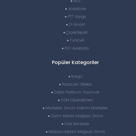
A101
Vodafone
PTT Kargo
D-Smart
ÇiçekSepeti
Turkcell
FLO Ayakkabı
Popüler Kategoriler
Kargo
Pazaryeri Siteleri
Dijital Platform Yayıncılık
GSM Operatörleri
Marketler Zinciri-İndirim Marketler
Giyim Marka Mağaza Zinciri
Özel Bankalar
Mobilya Marka Mağaza Zinciri