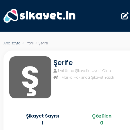
Ana sayfa
> Profil > Şerife
Ş
Şerife
1 yıl önce Şikayetin Üyesi Oldu
1 Marka Hakkında Şikayet Yazdı
Şikayet Sayısı
Çözülen
1
0