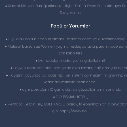
Xiaomi Markası Başlığı Altındaki Hiçbir Ürünü Sakın Satın Almayın Par
Seviyorsanız
Popüler Yorumlar
3 yıl oldu hala bir dönüş olmadı… madam coco ‘ya güvenilmezmiş 
Malesef bursa suit Women yağmur erdaş da asla paramı iade etme
çok kaba ters
Merhabalar maduriyetiniz giderildi mi?
Baywin bonuslari hileli hep yalan olan kazanç sağlamayan bir si
Hayatım boyunca bukadar rezil bir sistem görmedim müşteri hizme
kadar adi kalitesiz insanlar gö...
aynı pproblem 10 gün oldu , siz çözebildiniz mi sonunda
FLO PİŞMANLIKTIR :(
Merhaba Sezgin Bey, BOLT KARGO olarak, taleplerinizin anlık cevapl
için; https://www.bol...