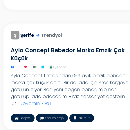
Ş
Şerife
Trendyol
Ayla Concept Bebedor Marka Emzik Çok
Küçük
1557
0
0
0
1 yıl önce
Ayla Concept firmasından 0-6 aylık emzik bebedor
marka çok küçük geldi. Bir de iade için Aras kargoya
götürün diyor. Ben yeni doğan bebeğimle nasıl
götürüp iade edeceğim. Biraz hassasiyet gösterin
lüt...
Devamını Oku
Beğen
Yorum Yap
Takip Et