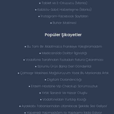
Tablet ve E-Okuyucu (Marka)
Kablolu-Sabit Haberleşme (Marka)
İnstagram-Facebook Sayfaları
Buhar Makinesi
Popüler Şikayetler
Bu Tam Bir Aldatmaca Frankeye Yakıştıramadım
Medicana'da Doktor İlgisizliği
Vodafone Tarafından Fazladan Fatura Çıkarılması
Sorunlu Ürün Bana Geri Gönderildi
Çamaşır Makinesi Mağduruyum Yazık Bu Markanda Artık
Digitürk Dolandırıcılığı
Erdem Hastane Vip Checkup Sorumsuzluk
Yırtık Sarardı Ve Hasar Oluştu
Vodafone'dan Yurtdışı Kazığı
Ayakkabı Tabanlarından Utanılacak Şekilde Ses Geliyor
Yapıkredi Yapmadığım Isı Yaptıgımı İddia Ediyor