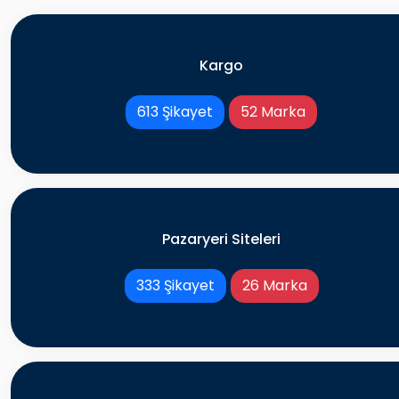
Kargo
613 Şikayet
52 Marka
Pazaryeri Siteleri
333 Şikayet
26 Marka