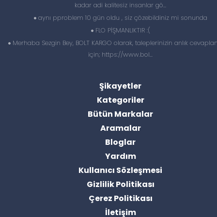
kadar adi kalitesiz insanlar gö...
aynı pproblem 10 gün oldu , siz çözebildiniz mi sonunda
FLO PİŞMANLIKTIR :(
Merhaba Sezgin Bey, BOLT KARGO olarak, taleplerinizin anlık cevapl
için; https://www.bol...
Şikayetler
Kategoriler
Bütün Markalar
Aramalar
Bloglar
Yardım
Kullanıcı Sözleşmesi
Gizlilik Politikası
Çerez Politikası
İletişim