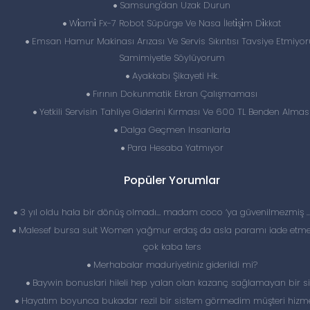
Samsung'dan Uzak Durun
Wi̇ami̇ Fx-7 Robot Süpürge Ve Nasa İleti̇şi̇m Di̇kkat
Emsan Hamur Makinası Arızası Ve Servis Sıkıntısı Tavsiye Etmiyor
Samimiyetle Söylüyorum
Ayakkabı Şikayeti Hk.
Fırının Dokunmatik Ekran Çalışmaması
Yetkili Servisin Tahliye Giderini Kırması Ve 600 TL Benden Almas
Dalga Geçmen Insanlarla
Para Hesaba Yatmıyor
Popüler Yorumlar
3 yıl oldu hala bir dönüş olmadı… madam coco ‘ya güvenilmezmiş 
Malesef bursa suit Women yağmur erdaş da asla paramı iade etme
çok kaba ters
Merhabalar maduriyetiniz giderildi mi?
Baywin bonuslari hileli hep yalan olan kazanç sağlamayan bir si
Hayatım boyunca bukadar rezil bir sistem görmedim müşteri hizme