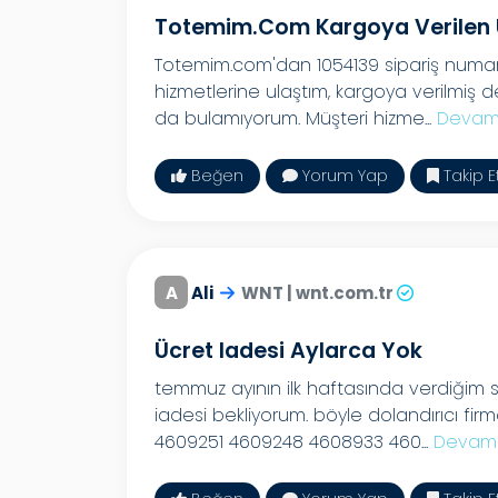
Totemim.com Kargoya Verilen
Totemim.com'dan 1054139 sipariş numaralı
hizmetlerine ulaştım, kargoya verilmiş 
da bulamıyorum. Müşteri hizme...
Devamı
Beğen
Yorum Yap
Takip E
A
Ali
WNT | wnt.com.tr
Ücret Iadesi Aylarca Yok
temmuz ayının ilk haftasında verdiğim sip
iadesi bekliyorum. böyle dolandırıcı f
4609251 4609248 4608933 460...
Devamı