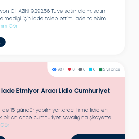
on CİHAZINI 9.292,56 TL ye satın aldım. satın
elmediği için iade talep ettim. iade talebim
ını Gör
t
937
0
0
0
2 yıl önce
Iade Etmiyor Aracı Lidio Cumhuriyet
de 15 gündür yapılmıyor .aracı firma lidio en
tik bir an önce cumhuriyet savcılığına şikayette
 Gör