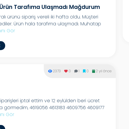
 Ürün Tarafıma Ulaşmadı Mağdurum
 ürünü sipariş vereli iki hafta oldu. Müşteri
dediler. Ürün hala tarafıma ulaşmadı. Muhatap
nı Gör
t
2373
0
1
0
2 yıl önce
arişleri iptal ettim ve 12 eylülden beri ücret
irma görmedim, 4619056 4613183 4609756 4609177
nı Gör