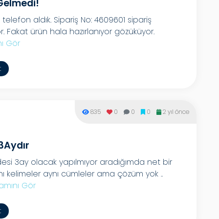
 Gelmedi!
t telefon aldık. Sipariş No: 4609601 sipariş
. Fakat ürün hala hazırlanıyor gözüküyor.
ı Gör
t
835
0
0
0
2 yıl önce
 3Aydır
esi 3ay olacak yapılmıyor aradığımda net bir
ynı kelimeler aynı cümleler ama çözüm yok ..
amını Gör
t