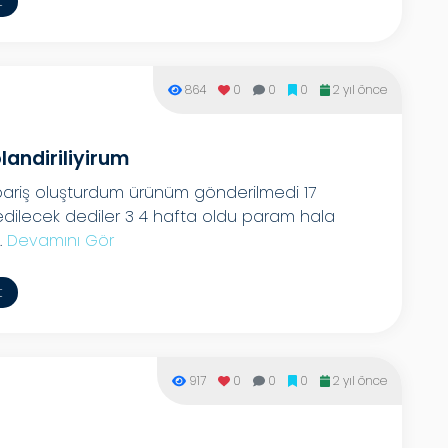
t
864
0
0
0
2 yıl önce
andiriliyirum
pariş oluşturdum ürünüm gönderilmedi 17
 edilecek dediler 3 4 hafta oldu param hala
.
Devamını Gör
t
917
0
0
0
2 yıl önce