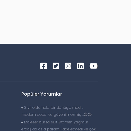
Popüler Yorumlar
3 yıl oldu hala bir dönüş olmadı…
madam coco ‘ya güvenilmezmiş …😡😡
Malesef bursa suit Women yağmur
erdaş da asla paramı iade etmedi ve çok