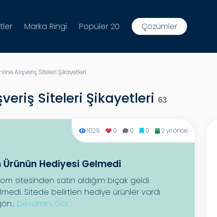
tler
Marka Ringi
Popüler 20
Çözümler
ne Alışveriş Siteleri Şikayetleri
veriş Siteleri Şikayetleri
63
1029
0
0
0
2 yıl önce
m Ürünün Hediyesi Gelmedi
om sitesinden satın aldığım bıçak geldi
medi. Sitede belirtlen hediye ürünler vardı
ön...
Devamını Gör