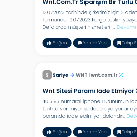
Wnt.com.tr Siparişim Bir Türlü
12.07.2023 tarihinde şirketimiz için 2 ade
formunda 19.07.2023 kargo teslim yazıyor
Defalarca müşteri hizmetleri il...
Devamın
Beğen
Yorum Yap
Takip E
S
Sariye
WNT | wnt.com.tr
Wnt Sitesi Paramı Iade Etmiyor
4613193 numaralı iphone11 ürünümün iad
tarihte verilmiyor sadece oyalıyorlar a
paramda iade edilmiyor dolandırı...
Dev
Beğen
Yorum Yap
Takip E