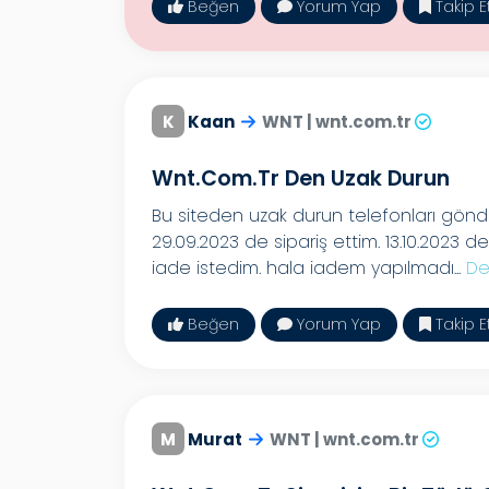
Beğen
Yorum Yap
Takip E
K
Kaan
WNT | wnt.com.tr
Wnt.com.tr Den Uzak Durun
Bu siteden uzak durun telefonları gönd
29.09.2023 de sipariş ettim. 13.10.2023 
iade istedim. hala iadem yapılmadı...
De
Beğen
Yorum Yap
Takip E
M
Murat
WNT | wnt.com.tr