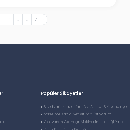
3
4
5
6
7
›
er
Popüler Şikayetler
Stradivarius Iade Kartı Adı Altında Bizi Kandırıyor
Adresime Kablo Net Alt Yapı İstiyorum
lık
Yeni Alınan Çamaşır Makinesinin Lastiği Yırtıldı
Dilan Polat Ordu Rezilliği