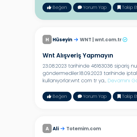
Beğen
Yorum Yap
Takip E
H
Hüseyin
WNT | wnt.com.tr
Wnt Alışveriş Yapmayın
23.08.2023 tarihinde 46163036 sipariş 
göndermediler.18.09.2023 tarihinde ipta
kullanıyorlar.wnt com tr ya...
Devamını G
Beğen
Yorum Yap
Takip E
A
Ali
Totemim.com