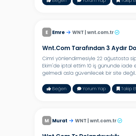
Beğen
Yorum Yap
Takip E
E
Emre
WNT | wnt.com.tr
Wnt.com Tarafından 3 Aydır Dol
Cimri yönlendirmesiyle 22 ağustosta si
Ekim'de iptal ettim 10 iş günunde iade
gelmedi asla güvenilecek bir site değil..
Beğen
Yorum Yap
Takip E
M
Murat
WNT | wnt.com.tr