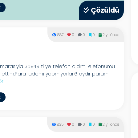
t
Çözüldü
887
0
0
0
2 yıl önce
numarasıyla 35949 tl ye telefon aldım.Telefonumu
l ettim.Para iademi yapmıyorlar.6 aydır paramı
ör
t
835
0
0
0
2 yıl önce