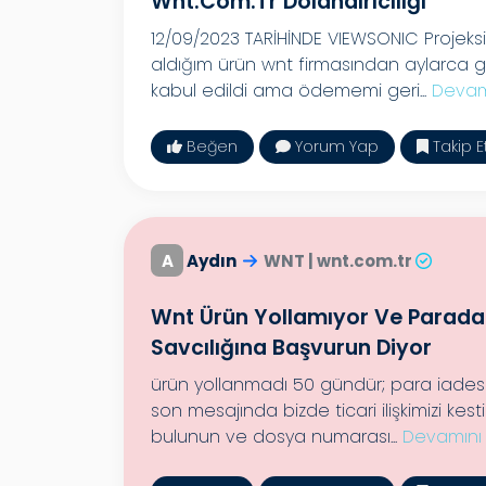
Wnt.com.tr Dolandırıcılığı
12/09/2023 TARİHİNDE VIEWSONIC Projeksiy
aldığım ürün wnt firmasından aylarca g
kabul edildi ama ödememi geri...
Devam
Beğen
Yorum Yap
Takip E
A
Aydın
WNT | wnt.com.tr
Wnt Ürün Yollamıyor Ve Parada 
Savcılığına Başvurun Diyor
ürün yollanmadı 50 gündür; para iadesi 
son mesajında bizde ticari ilişkimizi kes
bulunun ve dosya numarası...
Devamını