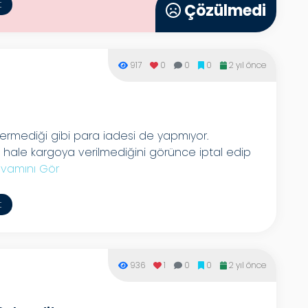
t
Çözülmedi
917
0
0
0
2 yıl önce
ermediği gibi para iadesi de yapmıyor.
de hale kargoya verilmediğini görünce iptal edip
vamını Gör
t
936
1
0
0
2 yıl önce