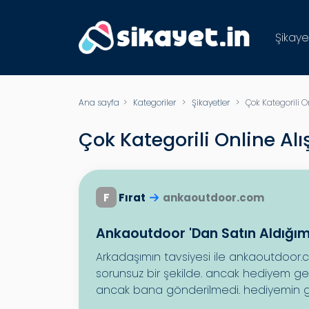
Şikaye
Ana sayfa
>
Kategoriler
>
Şikayetler
> Çok Kategorili Onli
Çok Kategorili Online Alış
F
Fırat
ankaoutdoor.com
Ankaoutdoor 'Dan Satın Aldığı
Arkadaşımın tavsiyesi ile ankaoutdoor.c
sorunsuz bir şekilde. ancak hediyem gel
ancak bana gönderilmedi. hediyemin g