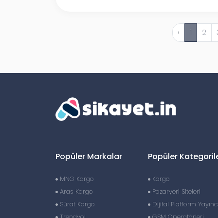
‹
1
2
Popüler Markalar
Popüler Kategoril
MNG Kargo
Kargo
Aras Kargo
Pazaryeri Siteleri
Sürat Kargo
Dijital Platform Yayıncı
Trendyol
GSM Operatörleri