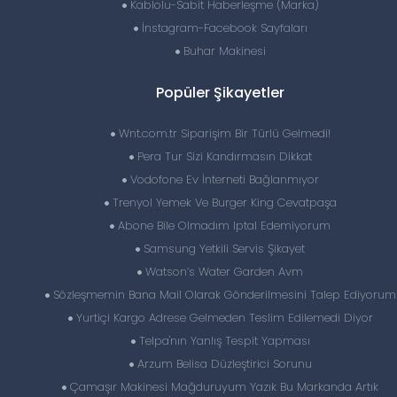
Kablolu-Sabit Haberleşme (Marka)
İnstagram-Facebook Sayfaları
Buhar Makinesi
Popüler Şikayetler
Wnt.com.tr Siparişim Bir Türlü Gelmedi!
Pera Tur Sizi Kandırmasın Dikkat
Vodofone Ev İnterneti Bağlanmıyor
Trenyol Yemek Ve Burger King Cevatpaşa
Abone Bile Olmadım Iptal Edemiyorum
Samsung Yetkili Servis Şikayet
Watson’s Water Garden Avm
Sözleşmemin Bana Mail Olarak Gönderilmesini Talep Ediyorum
Yurtiçi Kargo Adrese Gelmeden Teslim Edilemedi Diyor
Telpa'nın Yanlış Tespit Yapması
Arzum Belisa Düzleştirici Sorunu
Çamaşır Makinesi Mağduruyum Yazık Bu Markanda Artık