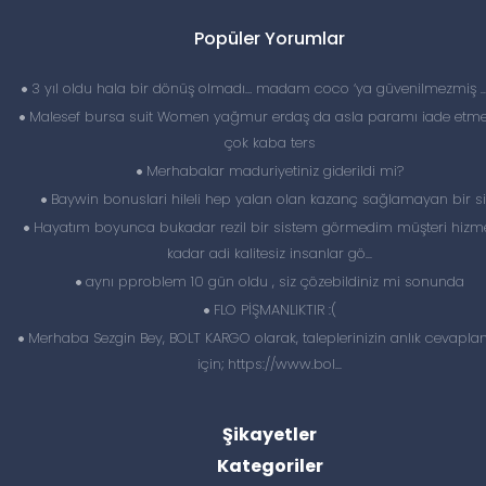
Popüler Yorumlar
3 yıl oldu hala bir dönüş olmadı… madam coco ‘ya güvenilmezmiş 
Malesef bursa suit Women yağmur erdaş da asla paramı iade etme
çok kaba ters
Merhabalar maduriyetiniz giderildi mi?
Baywin bonuslari hileli hep yalan olan kazanç sağlamayan bir si
Hayatım boyunca bukadar rezil bir sistem görmedim müşteri hizme
kadar adi kalitesiz insanlar gö...
aynı pproblem 10 gün oldu , siz çözebildiniz mi sonunda
FLO PİŞMANLIKTIR :(
Merhaba Sezgin Bey, BOLT KARGO olarak, taleplerinizin anlık cevapl
için; https://www.bol...
Şikayetler
Kategoriler