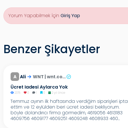
Yorum Yapabilmek İçin
Giriş Yap
Benzer Şikayetler
A
Ali
WNT | wnt.co...
Ücret Iadesi Aylarca Yok
2376
0
1
0
2 yıl önce
Temmuz ayının ilk haftasında verdiğim siparişleri ipta
ettim ve 12 eylülden beri ücret iadesi bekliyorum.
böyle dolandırıcı firma görmedim, 4619056 4613183
4609756 4609177 4609251 4609248 4608933 460...