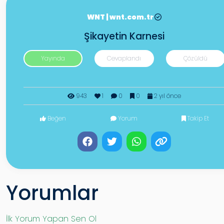
WNT | wnt.com.tr
Şikayetin Karnesi
Yayında
Cevaplandı
Çözüldü
943
1
0
0
2 yıl önce
Beğen
Yorum
Takip Et
Yorumlar
İlk Yorum Yapan Sen Ol