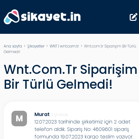
Ana sayfa
>
Şikayetler
>
WNT | wnt.com.tr
> Wnt.com.tr Siparişim Bir Türlü
Gelmedi!
Wnt.com.tr Siparişim
Bir Türlü Gelmedi!
Murat
2 yıl önce
M
12.07.2023 tarihinde şirketimiz için 2 adet
telefon aldık. Sipariş No: 4609601 sipariş
formunda 19.07.2023 kargo teslim yazıyor.