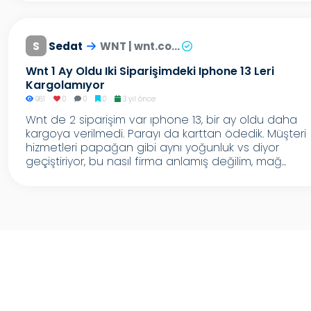
S
Sedat
WNT | wnt.co...
Wnt 1 Ay Oldu Iki Siparişimdeki Iphone 13 Leri
Kargolamıyor
981
0
0
0
3 yıl önce
Wnt de 2 siparişim var ıphone 13, bir ay oldu daha
kargoya verilmedi. Parayı da karttan ödedik. Müşteri
hizmetleri papağan gibi aynı yoğunluk vs diyor
geçiştiriyor, bu nasıl firma anlamış değilim, mağ...