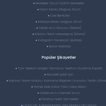
Marketler Zinciri-İndirim Marketler
Giyim Marka Mağaza Zinciri
Özel Bankalar
Mobilya Marka Mağaza Zinciri
Tablet ve E-Okuyucu (Marka)
Kablolu-Sabit Haberleşme (Marka)
İnstagram-Facebook Sayfaları
Buhar Makinesi
Popüler Şikayetler
Türk Telekom Müşteri Temsilcisi Telefonu Suratıma Kapattı
Abonelik Iptali Için
Kapima Teslim Kodunu Yazmama Ragmen Urunumu Teslim Etmedi
Yemek İade Edilsin Para Cebe Atilsin
Vodafone Ev İnterneti Sorun
Paramızı Nakit Vermediler
Ürünü Hiç Kullanmadığım Gibi Mağdur da Oldum