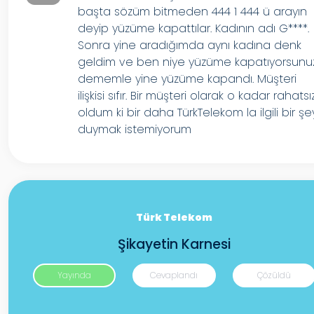
başta sözüm bitmeden 444 1 444 ü arayın
deyip yüzüme kapattılar. Kadının adı G****.
Sonra yine aradığımda aynı kadına denk
geldim ve ben niye yüzüme kapatıyorsunu
dememle yine yüzüme kapandı. Müşteri
ilişkisi sıfır. Bir müşteri olarak o kadar rahatsı
oldum ki bir daha TürkTelekom la ilgili bir şe
duymak istemiyorum
Türk Telekom
Şikayetin Karnesi
Yayında
Cevaplandı
Çözüldü