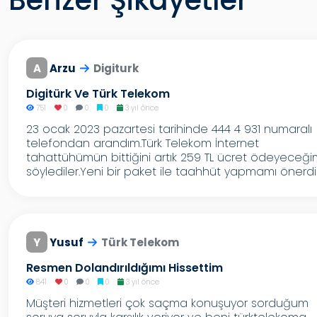
Benzer Şikayetler
A
Arzu
Digiturk
Digitürk Ve Türk Telekom
751
0
0
0
3 yıl önce
23 ocak 2023 pazartesi tarihinde 444 4 931 numaralı
telefondan arandım.Türk Telekom İnternet
tahattühümün bittiğini artık 259 TL ücret ödeyeceği
söylediler.Yeni bir paket ile taahhüt yapmamı önerdil.
Y
Yusuf
Türk Telekom
Resmen Dolandırıldığımı Hissettim
841
0
0
0
3 yıl önce
Müşteri hizmetleri çok saçma konuşuyor sorduğum