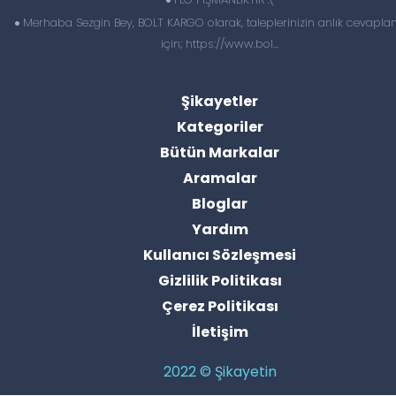
Merhaba Sezgin Bey, BOLT KARGO olarak, taleplerinizin anlık cevapl
için; https://www.bol...
Şikayetler
Kategoriler
Bütün Markalar
Aramalar
Bloglar
Yardım
Kullanıcı Sözleşmesi
Gizlilik Politikası
Çerez Politikası
İletişim
2022 © Şikayetin