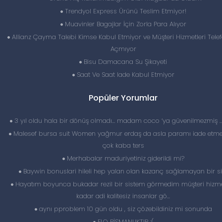
Trendyol Express Ürünü Teslim Etmiyor!
Muavinler Bagajlar İçin Zorla Para Alıyor
Allianz Çayma Talebi Kimse Kabul Etmiyor ve Müşteri Hizmetleri Telef
Açmıyor
Bisu Damacana Su Şikayeti
Saat Ve Saat Iade Kabul Etmiyor
Popüler Yorumlar
3 yıl oldu hala bir dönüş olmadı… madam coco ‘ya güvenilmezmiş 
Malesef bursa suit Women yağmur erdaş da asla paramı iade etme
çok kaba ters
Merhabalar maduriyetiniz giderildi mi?
Baywin bonuslari hileli hep yalan olan kazanç sağlamayan bir si
Hayatım boyunca bukadar rezil bir sistem görmedim müşteri hizme
kadar adi kalitesiz insanlar gö...
aynı pproblem 10 gün oldu , siz çözebildiniz mi sonunda
FLO PİŞMANLIKTIR :(