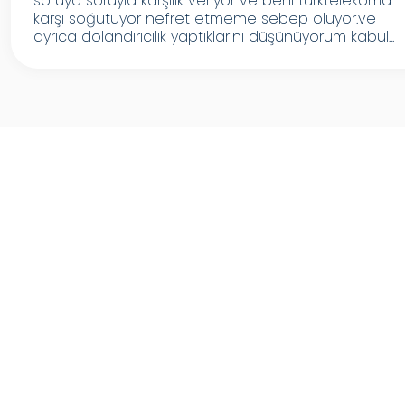
soruya soruyla karşılık veriyor ve beni türktelekoma
karşı soğutuyor nefret etmeme sebep oluyor.ve
ayrıca dolandırıcılık yaptıklarını düşünüyorum kabul...