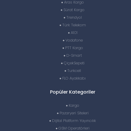
Aras Kargo
Sürat Kargo
Trendyol
Türk Telekom
A101
Vodafone
PTT Kargo
D-Smart
ÇiçekSepeti
Turkcell
FLO Ayakkabı
Popüler Kategoriler
Kargo
Pazaryeri Siteleri
Dijital Platform Yayıncılık
GSM Operatörleri