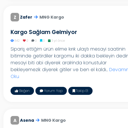
Z
Zafer
MNG Kargo
Kargo Sağlam Gelmiyor
842
0
0
0
3 yıl önce
Sipariş ettiğim ürün elime kırık ulaştı mesayi saatinin
bitiminde getirdiler kargomu iki dakika bekleyin ded
mesayi biti abi diyerek aralrinda konustular
bekleyemezik diyerek gitiler ve ben el kaldı...
Devamın
Oku
Beğen
Yorum Yap
Takip Et
A
Asena
MNG Kargo