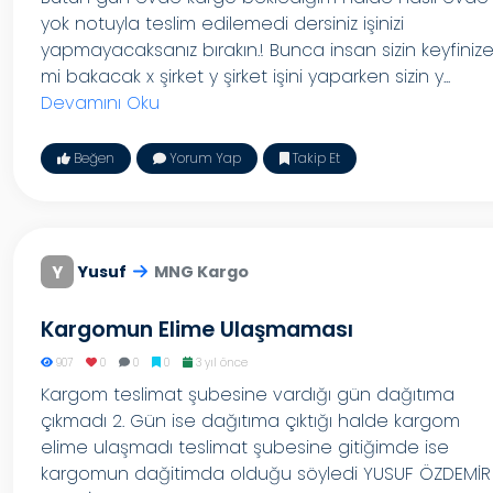
yok notuyla teslim edilemedi dersiniz işinizi
yapmayacaksanız bırakın.! Bunca insan sizin keyfiniz
mi bakacak x şirket y şirket işini yaparken sizin y...
Devamını Oku
Beğen
Yorum Yap
Takip Et
Y
Yusuf
MNG Kargo
Kargomun Elime Ulaşmaması
907
0
0
0
3 yıl önce
Kargom teslimat şubesine vardığı gün dağıtıma
çıkmadı 2. Gün ise dağıtıma çıktığı halde kargom
elime ulaşmadı teslimat şubesine gitiğimde ise
kargomun dağitimda olduğu söyledi YUSUF ÖZDEMİR