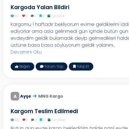
Kargoda Yalan Bildiri
817
0
0
0
3 yıl önce
Kargomu 1 haftadır bekliyorum evime geldiklerini idd
ediyorlar ama asla gelinmedi gün içinde bütün gün
evdeydim geldik bulamadık deyip gelmedikleri hald
üstüne basa basa söylüyorum geldik yalanını...
Devamını Oku
Beğen
Yorum Yap
Takip Et
A
Ayşe
MNG Kargo
Kargom Teslim Edilmedi
926
0
0
0
3 yıl önce
Bütün gün evde kargo beklediğim halde nasıl evde