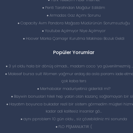
Penti Tarafından Mağdur Edildim
Armadas Gaz Açımı Sorunu
Capacity Avm Pandora Mağaza Müdürünün Sorumsuzluğu
Youtube Açılmıyor Niye Açılmıyor
Hoover Marka Çamaşır Kurutma Makinası Bozuk Geldi
Popüler Yorumlar
3 yıl oldu hala bir dönüş olmadı… madam coco ‘ya güvenilmezmiş 
Malesef bursa suit Women yağmur erdaş da asla paramı iade etme
çok kaba ters
Merhabalar maduriyetiniz giderildi mi?
Baywin bonuslari hileli hep yalan olan kazanç sağlamayan bir si
Hayatım boyunca bukadar rezil bir sistem görmedim müşteri hizme
kadar adi kalitesiz insanlar gö...
aynı pproblem 10 gün oldu , siz çözebildiniz mi sonunda
FLO PİŞMANLIKTIR :(