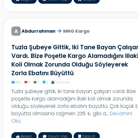
A
Abdurrahman
MNG Kargo
Tuzla Şubeye Gittik, Iki Tane Bayan Çalışa
Vardı. Bize Poşetle Kargo Alamadığını Illak
Koli Olmak Zorunda Olduğu Söyleyerek
Zorla Ebatını Büyüttü
892
0
0
0
3 yıl önce
Tuzla şubeye gittik, iki tane bayan çalışan vardı. Bize
poşetle kargo alamadığını illaki koli olmak zorunda
olduğu söyleyerek zorla ebatını büyüttü. Çok küçük b
boyutta olmasına rağmen 235 ₺ gibi a...
Devamını
Oku
Beğen
Yorum Yap
Takip Et