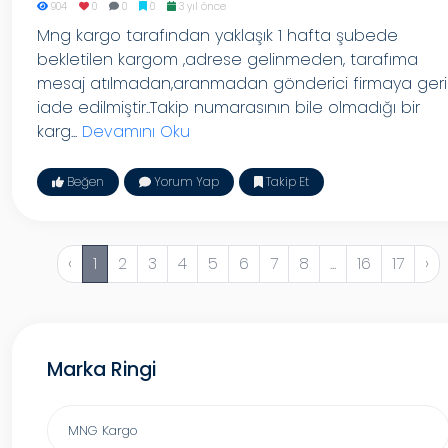
904
0
0
0
3 yıl önce
Mng kargo tarafından yaklaşık 1 hafta şubede
bekletilen kargom ,adrese gelinmeden, tarafıma
mesaj atılmadan,aranmadan gönderici firmaya geri
iade edilmiştir..Takip numarasının bile olmadığı bir
karg...
Devamını Oku
Beğen
Yorum Yap
Takip Et
‹
1
2
3
4
5
6
7
8
...
16
17
›
Marka Ringi