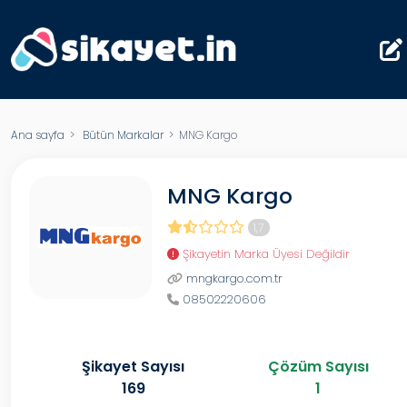
Ana sayfa
>
Bütün Markalar
> MNG Kargo
MNG Kargo
1,7
Şikayetin Marka Üyesi Değildir
mngkargo.com.tr
08502220606
Şikayet Sayısı
Çözüm Sayısı
169
1