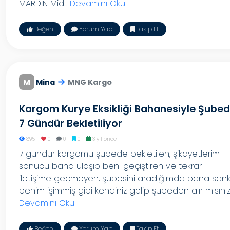
MARDİN Mid...
Devamını Oku
Beğen
Yorum Yap
Takip Et
M
Mina
MNG Kargo
Kargom Kurye Eksikliği Bahanesiyle Şube
7 Gündür Bekletiliyor
895
0
0
0
3 yıl önce
7 gündür kargomu şubede bekletilen, şikayetlerim
sonucu bana ulaşıp beni geçiştiren ve tekrar
iletişime geçmeyen, şubesini aradığımda bana sank
benim işimmiş gibi kendiniz gelip şubeden alır mısınız..
Devamını Oku
Beğen
Yorum Yap
Takip Et