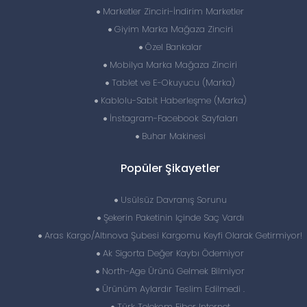
Marketler Zinciri-İndirim Marketler
Giyim Marka Mağaza Zinciri
Özel Bankalar
Mobilya Marka Mağaza Zinciri
Tablet ve E-Okuyucu (Marka)
Kablolu-Sabit Haberleşme (Marka)
İnstagram-Facebook Sayfaları
Buhar Makinesi
Popüler Şikayetler
Usülsüz Davranış Sorunu
Şekerin Paketinin Içinde Saç Vardı
Aras Kargo/Altınova Şubesi Kargomu Keyfi Olarak Getirmiyor!
Ak Sigorta Değer Kaybı Ödemiyor
North-Age Ürünü Gelmek Bilmiyor
Ürünüm Aylardır Teslim Edilmedi .
Türk Telekom Fiber Internet