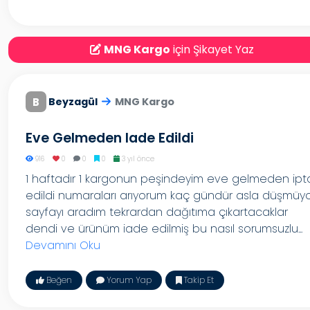
MNG Kargo
için Şikayet Yaz
B
Beyzagül
MNG Kargo
Eve Gelmeden Iade Edildi
916
0
0
0
3 yıl önce
1 haftadır 1 kargonun peşindeyim eve gelmeden ipt
edildi numaraları arıyorum kaç gündür asla düşmüy
sayfayı aradım tekrardan dağıtıma çıkartacaklar
dendi ve ürünüm iade edilmiş bu nasıl sorumsuzlu...
Devamını Oku
Beğen
Yorum Yap
Takip Et