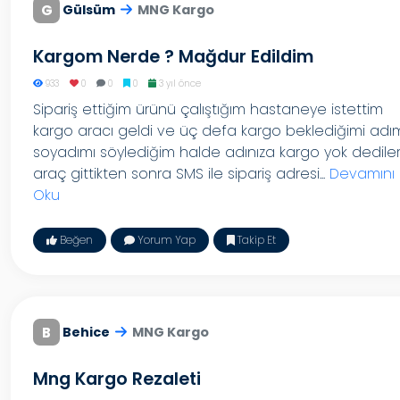
G
Gülsüm
MNG Kargo
Kargom Nerde ? Mağdur Edildim
933
0
0
0
3 yıl önce
Sipariş ettiğim ürünü çalıştığım hastaneye istettim
kargo aracı geldi ve üç defa kargo beklediğimi adı
soyadımı söylediğim halde adınıza kargo yok dedile
araç gittikten sonra SMS ile sipariş adresi...
Devamını
Oku
Beğen
Yorum Yap
Takip Et
B
Behice
MNG Kargo
Mng Kargo Rezaleti