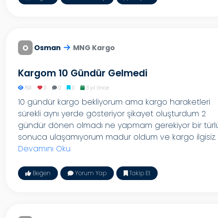
O
Osman
MNG Kargo
Kargom 10 Gündür Gelmedi
891
0
0
0
3 yıl önce
10 gündür kargo bekliyorum ama kargo haraketleri
sürekli aynı yerde gösteriyor şikayet oluşturdum 2
gündür dönen olmadı ne yapmam gerekiyor bir türl
sonuca ulaşamıyorum madur oldum ve kargo ilgisiz.
Devamını Oku
Beğen
Yorum Yap
Takip Et