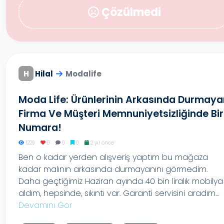
Çözülmedi
H
Hilal
Modalife
Moda Life: Ürünlerinin Arkasında Durmaya
Firma Ve Müşteri Memnuniyetsizliğinde Bir
Numara!
1229
0
0
0
2 yıl önce
Ben o kadar yerden alışveriş yaptım bu mağaza
kadar malının arkasında durmayanını görmedim.
Daha geçtiğimiz Haziran ayında 40 bin liralık mobilya
aldım, hepsinde, sıkıntı var. Garanti servisini aradım...
Devamını Gör