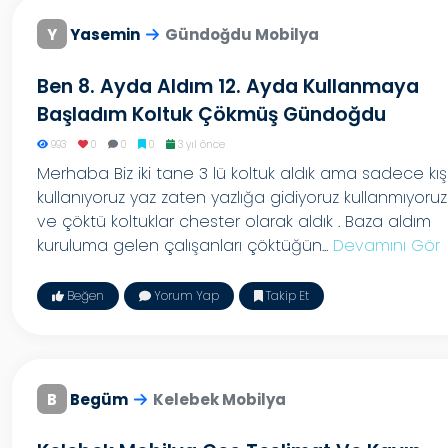
Y
Yasemin
Gündoğdu Mobilya
Ben 8. Ayda Aldım 12. Ayda Kullanmaya
Başladım Koltuk Çökmüş Gündoğdu
993
0
0
0
3 yıl önce
Merhaba Biz iki tane 3 lü koltuk aldık ama sadece kış
kullanıyoruz yaz zaten yazlığa gidiyoruz kullanmıyoruz
ve çöktü koltuklar chester olarak aldık . Baza aldım
kuruluma gelen çalışanları çöktüğün...
Devamını Gör
Beğen
Yorum Yap
Takip Et
B
Begüm
Kelebek Mobilya