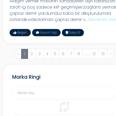
Aldığım yemek masanın sandalyeleri aşırı kalitesiz.sirt
tarafı içi boş sadece kılıf geçirmişler..bağlantı yerind
çapraz demir yok.dumduz kaba bir dikiş.kurulumda
zorlandık.videolarinda çapraz demir v...
Devamını Gör
Beğen
Yorum Yap
Takip Et
‹
1
2
3
4
5
6
7
8
...
12
13
›
Marka Ringi