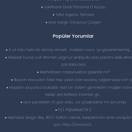
Vakıfbank Dask Parasına El Koydu
Tefal Ingenio Tencere
Aras Kargo Üslupsuz Çalışan
Popüler Yorumlar
3 yıl oldu hala bir dönüş olmadı… madam coco ‘ya güvenilmezmiş 
Malesef bursa suit Women yağmur erdaş da asla paramı iade etme
çok kaba ters
Merhabalar maduriyetiniz giderildi mi?
Baywin bonuslari hileli hep yalan olan kazanç sağlamayan bir si
Hayatım boyunca bukadar rezil bir sistem görmedim müşteri hizme
kadar adi kalitesiz insanlar gö...
aynı pproblem 10 gün oldu , siz çözebildiniz mi sonunda
FLO PİŞMANLIKTIR :(
Merhaba Sezgin Bey, BOLT KARGO olarak, taleplerinizin anlık cevapl
için; https://www.bol...