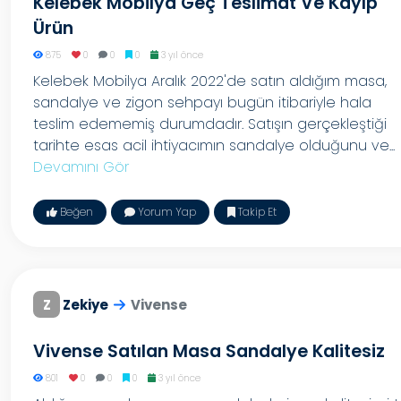
Kelebek Mobilya Geç Teslimat Ve Kayıp
Ürün
875
0
0
0
3 yıl önce
Kelebek Mobilya Aralık 2022'de satın aldığım masa,
sandalye ve zigon sehpayı bugün itibariyle hala
teslim edememiş durumdadır. Satışın gerçekleştiği
tarihte esas acil ihtiyacımın sandalye olduğunu ve...
Devamını Gör
Beğen
Yorum Yap
Takip Et
Z
Zekiye
Vivense
Vivense Satılan Masa Sandalye Kalitesiz
801
0
0
0
3 yıl önce