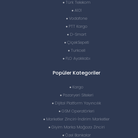
Türk Telekom
A101
Vodafone
PTT Kargo
D-Smart
ÇiçekSepeti
Turkcell
FLO Ayakkabı
Popüler Kategoriler
Kargo
Pazaryeri Siteleri
Dijital Platform Yayıncılık
GSM Operatörleri
Marketler Zinciri-İndirim Marketler
Giyim Marka Mağaza Zinciri
Özel Bankalar