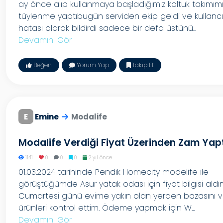
ay önce alıp kullanmaya başladığımız koltuk takımım
tüylenme yaptıbugün serviden ekip geldi ve kullancı
hatası olarak bildirdi sadece bir defa üstünü...
Devamını Gör
Beğen
Yorum Yap
Takip Et
E
Emine
Modalife
Modalife Verdiği Fiyat Üzerinden Zam Yapt
1141
0
0
0
2 yıl önce
01.03.2024 tarihinde Pendik Homecity modelife ile
görüştüğümde Asur yatak odası için fiyat bilgisi aldı
Cumartesi günü evime yakın olan yerden bazasını 
ürünleri kontrol ettim. Ödeme yapmak için W...
Devamını Gör