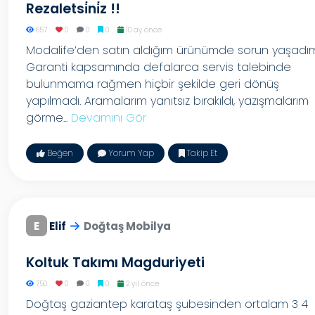
Rezaletsi̇ni̇z !!
657
0
0
0
10 ay önce
Modalife’den satın aldığım ürünümde sorun yaşadım
Garanti kapsamında defalarca servis talebinde
bulunmama rağmen hiçbir şekilde geri dönüş
yapılmadı. Aramalarım yanıtsız bırakıldı, yazışmalarım
görme...
Devamını Gör
Beğen
Yorum Yap
Takip Et
E
Elif
Doğtaş Mobilya
Koltuk Takımı Magduriyeti
750
0
0
0
2 yıl önce
Doğtaş gaziantep karataş şubesinden ortalam 3 4