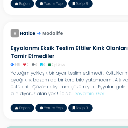
Beğen
Yorum Yap
Takip Et
H
Hatice
Modalife
Eşyalarımı Eksik Teslim Ettiler Kırık Olanları
Tamir Etmediler
845
0
0
0
2 yıl önce
Yatağım yaklaşık bir aydır teslim edilmedi . Koltukları
ayağı kırık bazam da bir kere bile yatamadım . Altı v
üstü kırık . Çözüm istiyorum çözüm yok . Eşyaları gelin
alın diyoruz alan yok ! İlgisiz...
Devamını Gör
Beğen
Yorum Yap
Takip Et