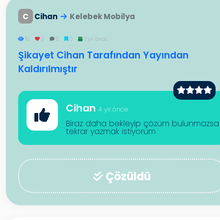
C
Cihan
Kelebek Mobilya
10
0
0
0
3 yıl önce
Şikayet Cihan Tarafından Yayından
Kaldırılmıştır
Cihan
4 yıl önce
Biraz daha bekleyip çözüm bulunmazsa
tekrar yazmak istiyorum
Çözüldü