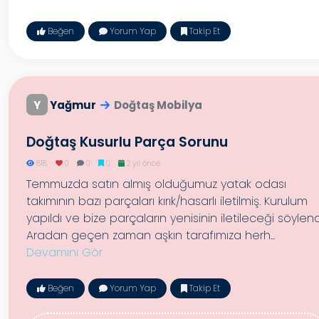
Beğen
Yorum Yap
Takip Et
Y
Yağmur
Doğtaş Mobilya
Doğtaş Kusurlu Parça Sorunu
818
0
0
0
2 yıl önce
Temmuzda satın almış olduğumuz yatak odası
takımının bazı parçaları kırık/hasarlı iletilmiş. Kurulum
yapıldı ve bize parçaların yenisinin iletileceği söylend
Aradan geçen zaman aşkın tarafımıza herh...
Devamını Gör
Beğen
Yorum Yap
Takip Et