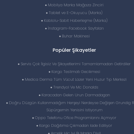
Mobilya Marka Mağaza Zinciri
Tablet ve E-Okuyucu (Marka)
Kablolu-Sabit Haberleşme (Marka)
İnstagram-Facebook Sayfaları
Buhar Makinesi
Popüler Şikayetler
Servis Çok İlgisiz Ve Şikayetlerimi Tamamlamadan Getirdiler
Kargo Teslimatı Gecikmesi
Medica Derma Tüm Vücut Lazer Yeni Huzur Tıp Merkezi
Trendyol Ve Mc Donalds
Karacadan Gelen Urun Darmadagan
Doğru Düzgün Kullanmadığım Herşeyi Nerdeyse Değişen Grundig 
Süpürgemin Yenisini Istiyorum
Oppo Telefonu Ofice Programlarını Açmıyor
Kargo Dağıtıma Çıkmadan Iade Ediliyor
Arçelik Hiç Iyi Bı Marka Diyil