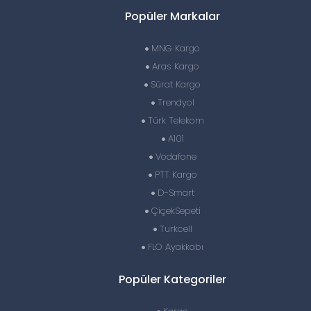
Popüler Markalar
MNG Kargo
Aras Kargo
Sürat Kargo
Trendyol
Türk Telekom
A101
Vodafone
PTT Kargo
D-Smart
ÇiçekSepeti
Turkcell
FLO Ayakkabı
Popüler Kategoriler