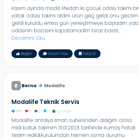
Kasım ayında moda lifedan iki çocuk odası takımı bir
yatak odası takımı aldım ürün geç geldi onu gectim
geldi kuruldu ertesi gün yerleştirmeye başladım yat
odasının bazasini kapatamadim biraz bastır...
Devamını Oku
Beğen
Yorum Yap
Takip Et
B
Berna
Modalife
Modalife Teknik Servis
888
0
0
0
3 yıl önce
Modalife antalya liman subesinden aldığım cross
midi koltuk takımım 31.01.2023 tarihinde kumaş hatalı
teslim edildi.kurulumdan hemen sonra durumu