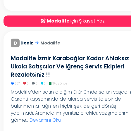
Modalife
için Şikayet Yaz
D
Deniz
Modalife
Modalife İzmir Karabağlar Kadar Ahlaksız
Ukala Satışcılar Ve Iğrenç Servis Ekipleri
Rezaletsi̇ni̇z !!
657
0
0
0
10 ay önce
Modalife’den satın aldığım ürünümde sorun yaşadım
Garanti kapsamında defalarca servis talebinde
bulunmama rağmen hiçbir şekilde geri dönüş
yapılmadı. Aramalarım yanıtsız bırakıldı, yazışmalarım
görme...
Devamını Oku