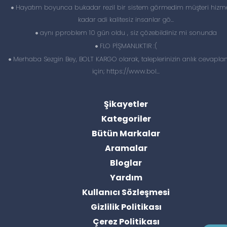
Hayatım boyunca bukadar rezil bir sistem görmedim müşteri hizme
kadar adi kalitesiz insanlar gö...
aynı pproblem 10 gün oldu , siz çözebildiniz mi sonunda
FLO PİŞMANLIKTIR :(
Merhaba Sezgin Bey, BOLT KARGO olarak, taleplerinizin anlık cevapl
için; https://www.bol...
Şikayetler
Kategoriler
Bütün Markalar
Aramalar
Bloglar
Yardım
Kullanıcı Sözleşmesi
Gizlilik Politikası
Çerez Politikası