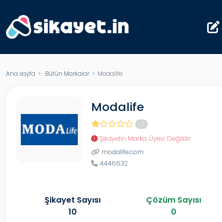
Ana sayfa
>
Bütün Markalar
> Modalife
Modalife
1,0
Şikayetin Marka Üyesi Değildir
modalife.com
4446632
Şikayet Sayısı
Çözüm Sayısı
10
0