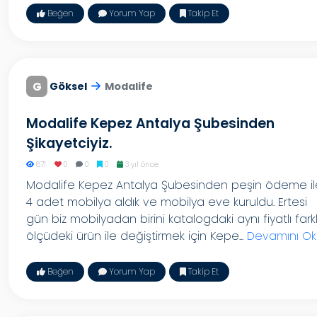
Beğen
Yorum Yap
Takip Et
G
Göksel
Modalife
Modalife Kepez Antalya Şubesinden
Şikayetciyiz.
871
0
0
0
3 yıl önce
Modalife Kepez Antalya Şubesinden peşin ödeme il
4 adet mobilya aldık ve mobilya eve kuruldu. Ertesi
gün biz mobilyadan birini katalogdaki aynı fiyatlı farkl
ölçüdeki ürün ile değiştirmek için Kepe...
Devamını Ok
Beğen
Yorum Yap
Takip Et