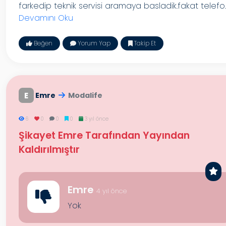
farkedip teknik servisi aramaya basladik.fakat telefo..
Devamını Oku
Beğen
Yorum Yap
Takip Et
E
Emre
Modalife
6
0
0
0
3 yıl önce
Şikayet Emre Tarafından Yayından
Kaldırılmıştır
Emre
4 yıl önce
Yok