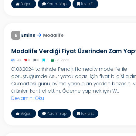
Beğen
Yorum Yap
Takip Et
E
Emine
Modalife
Modalife Verdiği Fiyat Üzerinden Zam Yapt
1140
0
0
0
2 yıl önce
01.03.2024 tarihinde Pendik Homecity modelife ile
görüştüğümde Asur yatak odası için fiyat bilgisi aldı
Cumartesi günü evime yakın olan yerden bazasını 
ürünleri kontrol ettim. Ödeme yapmak için W...
Devamını Oku
Beğen
Yorum Yap
Takip Et