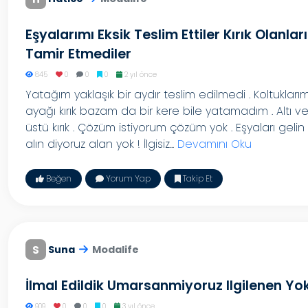
Eşyalarımı Eksik Teslim Ettiler Kırık Olanları
Tamir Etmediler
845
0
0
0
2 yıl önce
Yatağım yaklaşık bir aydır teslim edilmedi . Koltukları
ayağı kırık bazam da bir kere bile yatamadım . Altı v
üstü kırık . Çözüm istiyorum çözüm yok . Eşyaları gelin
alın diyoruz alan yok ! İlgisiz...
Devamını Oku
Beğen
Yorum Yap
Takip Et
S
Suna
Modalife
İlmal Edildik Umarsanmiyoruz Ilgilenen Yo
909
0
0
0
3 yıl önce