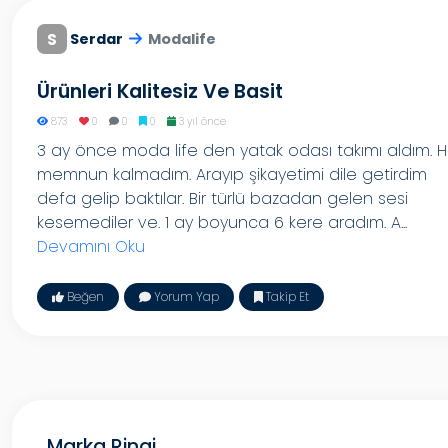
S
Serdar
Modalife
Ürünleri Kalitesiz Ve Basit
873
0
0
0
3 yıl önce
3 ay önce moda life den yatak odası takımı aldım. H
memnun kalmadım. Arayıp şikayetimi dile getirdim
defa gelip baktılar. Bir türlü bazadan gelen sesi
kesemediler ve. 1 ay boyunca 6 kere aradım. A...
Devamını Oku
Beğen
Yorum Yap
Takip Et
Marka Ringi