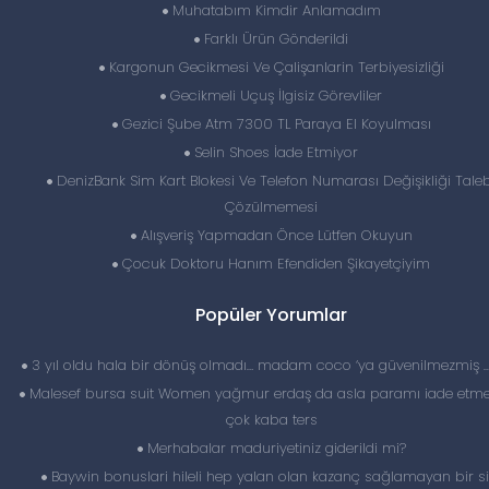
Muhatabım Kimdir Anlamadım
Farklı Ürün Gönderildi
Kargonun Gecikmesi Ve Çalişanlarin Terbiyesizliği
Gecikmeli Uçuş İlgisiz Görevliler
Gezici Şube Atm 7300 TL Paraya El Koyulması
Selin Shoes İade Etmiyor
DenizBank Sim Kart Blokesi Ve Telefon Numarası Değişikliği Taleb
Çözülmemesi
Alışveriş Yapmadan Önce Lütfen Okuyun
Çocuk Doktoru Hanım Efendiden Şikayetçiyim
Popüler Yorumlar
3 yıl oldu hala bir dönüş olmadı… madam coco ‘ya güvenilmezmiş 
Malesef bursa suit Women yağmur erdaş da asla paramı iade etme
çok kaba ters
Merhabalar maduriyetiniz giderildi mi?
Baywin bonuslari hileli hep yalan olan kazanç sağlamayan bir si