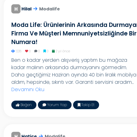
H
Hilal
Modalife
Moda Life: Ürünlerinin Arkasında Durmaya
Firma Ve Müşteri Memnuniyetsizliğinde Bir
Numara!
1228
0
0
0
2 yıl önce
Ben o kadar yerden alışveriş yaptım bu mağaza
kadar malının arkasında durmayanını görmedim.
Daha geçtiğimiz Haziran ayında 40 bin liralık mobilya
aldım, hepsinde, sıkıntı var. Garanti servisini aradım...
Devamını Oku
Beğen
Yorum Yap
Takip Et
H
Hatice
Modalife