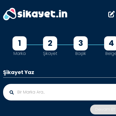
1
2
3
4
Marka
Şikayet
Başlık
Belg
Şikayet Yaz
Devam E