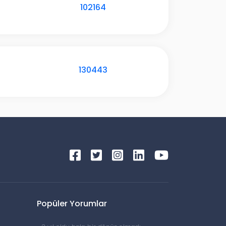
102164
130443
Popüler Yorumlar