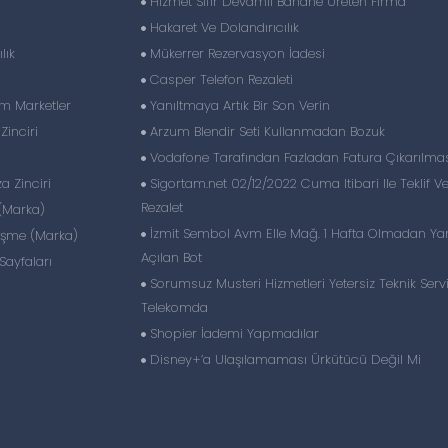
Hizmet Sıfır Devamlı Bahane Üreten Firma
Hakaret Ve Dolandırıcılık
lık
Mükerrer Rezervasyon İadesi
Casper Telefon Rezaleti
im Marketler
Yanıltmaya Artık Bir Son Verin
inciri
Arzum Blendir Seti Kullanmadan Bozuk
Vodafone Tarafından Fazladan Fatura Çıkarılma
 Zinciri
Sigortam.net 02/12/2022 Cuma Itibari Ile Teklif V
Rezalet
(Marka)
İzmit Sembol Avm Elle Mağ. 1 Hafta Olmadan Yan
eşme (Marka)
Açılan Bot
ayfaları
Sorumsuz Musteri Hizmetleri Yetersiz Teknik Serv
Telekomda
Shopier İademi Yapmadılar
Disney+’a Ulaşılamaması Ürkütücü Değil Mi