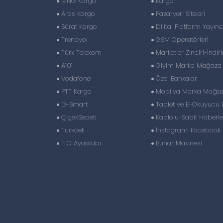
MNG Kargo
Kargo
Aras Kargo
Pazaryeri Siteleri
Sürat Kargo
Dijital Platform Yayıncı
Trendyol
GSM Operatörleri
Türk Telekom
Marketler Zinciri-İndir
A101
Giyim Marka Mağaza Z
Vodafone
Özel Bankalar
PTT Kargo
Mobilya Marka Mağaza
D-Smart
Tablet ve E-Okuyucu 
ÇiçekSepeti
Kablolu-Sabit Haberl
Turkcell
İnstagram-Facebook S
FLO Ayakkabı
Buhar Makinesi