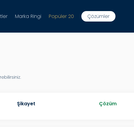
tler
Marka Ringi
Popüler 20
Çözümler
ilirsiniz.
Şikayet
Çözüm