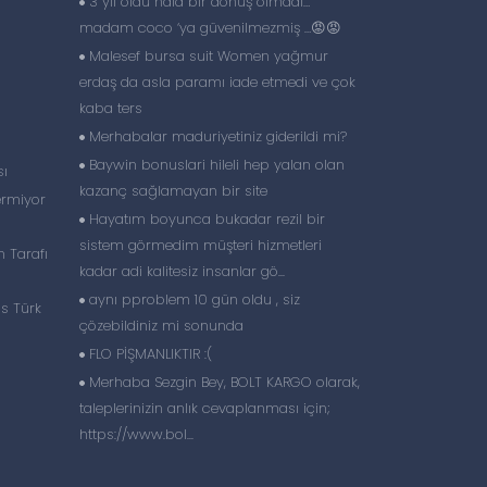
3 yıl oldu hala bir dönüş olmadı…
madam coco ‘ya güvenilmezmiş …😡😡
Malesef bursa suit Women yağmur
erdaş da asla paramı iade etmedi ve çok
kaba ters
Merhabalar maduriyetiniz giderildi mi?
Baywin bonuslari hileli hep yalan olan
sı
kazanç sağlamayan bir site
ermiyor
Hayatım boyunca bukadar rezil bir
sistem görmedim müşteri hizmetleri
 Tarafı
kadar adi kalitesiz insanlar gö...
aynı pproblem 10 gün oldu , siz
is Türk
çözebildiniz mi sonunda
FLO PİŞMANLIKTIR :(
Merhaba Sezgin Bey, BOLT KARGO olarak,
taleplerinizin anlık cevaplanması için;
https://www.bol...