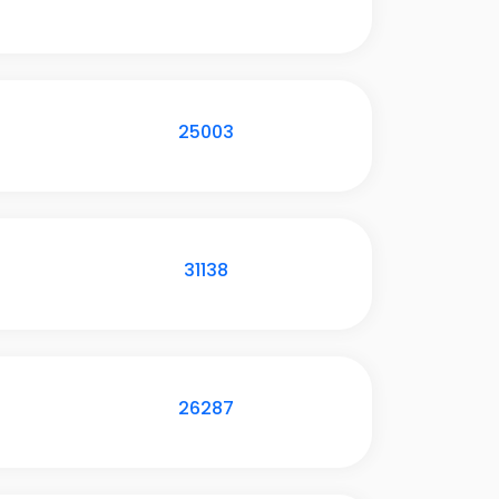
25003
31138
26287