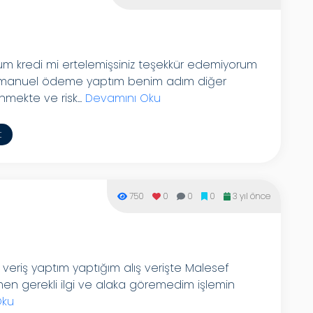
 kredi mi ertelemişsiniz teşekkür edemiyorum
manuel ödeme yaptım benim adım diğer
ekte ve risk...
Devamını Oku
t
750
0
0
0
3 yıl önce
lış veriş yaptım yaptığım alış verişte Malesef
en gerekli ilgi ve alaka göremedim işlemin
Oku