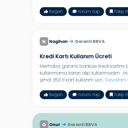
Beğen
Yorum Yap
Takip E
N
Nagihan
Garanti BBVA
Kredi Kartı Kullanım Ücreti
Merhaba garanti bankası kredi kartımı 
kullanmama kararı alıp kullanmadım . Hat
şimdi 353 tl kart kullanım ücr...
Devamını
Beğen
Yorum Yap
Takip E
O
Onur
Garanti BBVA