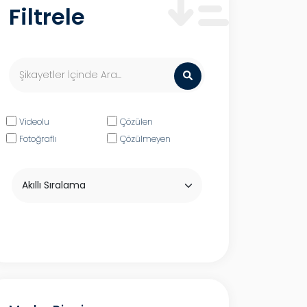
Filtrele
Videolu
Çözülen
Fotoğraflı
Çözülmeyen