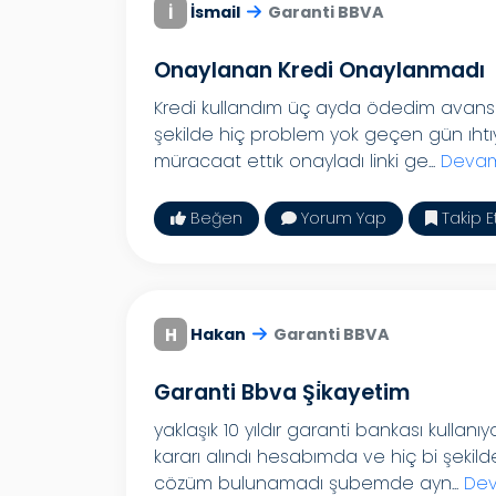
İ
İsmail
Garanti BBVA
Onaylanan Kredi Onaylanmadı
Kredi kullandım üç ayda ödedim avans he
şekilde hiç problem yok geçen gün ıhtı
müracaat ettık onayladı linki ge...
Devam
Beğen
Yorum Yap
Takip E
H
Hakan
Garanti BBVA
Garanti Bbva Şi̇kayetim
yaklaşık 10 yıldır garanti bankası kull
kararı alındı hesabımda ve hiç bi şekil
cözüm bulunamadı şubemde ayn...
Dev