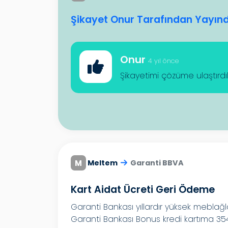
Şikayet Onur Tarafından Yayında
Onur
4 yıl önce
Şikayetimi çözüme ulaştırdı
M
Meltem
Garanti BBVA
Kart Aidat Ücreti Geri Ödeme
Garanti Bankası yıllardır yüksek meblağl
Garanti Bankası Bonus kredi kartıma 354 TL k