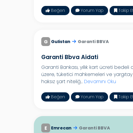
Beğen
Yorum Yap
Takip E
G
Gulistan
Garanti BBVA
Garanti Bbva Aidati
Garanti Bankası, yıllık kart ücreti bedeli 
üzere, tüketici mahkemeleri ve yargıtay k
haksız şart niteliğ...
Devamını Oku
Beğen
Yorum Yap
Takip E
E
Emrecan
Garanti BBVA