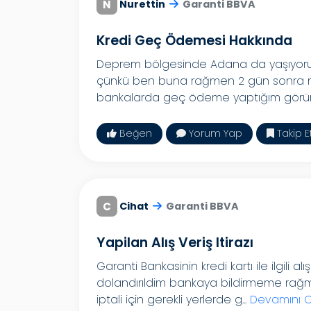
N
Nurettin
Garanti BBVA
Kredi Geç Ödemesi Hakkında
Deprem bölgesinde Adana da yaşıyorum
çünkü ben buna rağmen 2 gün sonra 
bankalarda geç ödeme yaptığım görünm
Beğen
Yorum Yap
Takip E
C
Cihat
Garanti BBVA
Yapilan Alış Veriş Itirazı
Garanti Bankasinin kredi kartı ile ilgili a
dolandırıldim bankaya bildirmeme rağm
iptali için gerekli yerlerde g...
Devamını 