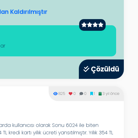
n Kaldırılmıştır
lar
Çözüldü
825
0
0
1
3 yıl önce
arda kullanıcısı olarak Sonu 6024 ile biten
redi kartı yıllık ücreti yansıtılmıştır. Yıllık 354 TL