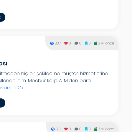
t
837
0
0
0
3 yıl önce
ası
gitmeden hiç bir şekilde ne müşteri hizmetlerine
ullanabildim. Mecbur kalıp ATM’den para
vamını Oku
t
813
0
0
0
3 yıl önce