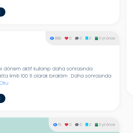
t
888
0
0
0
3 yıl önce
bi dönem aktif kullanıp daha sonrasında
ta limiti 100 tl olarak bıraktım . Daha sonrasında
 Oku
t
15
0
0
0
3 yıl önce