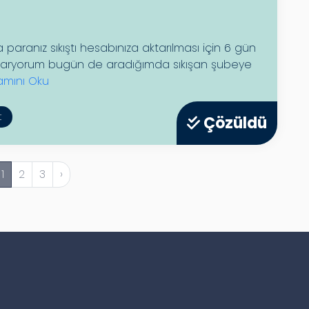
ranız sıkıştı hesabınıza aktarılması için 6 gün
ı aryorum bugün de aradığımda sıkışan şubeye
mını Oku
t
Çözüldü
1
2
3
›