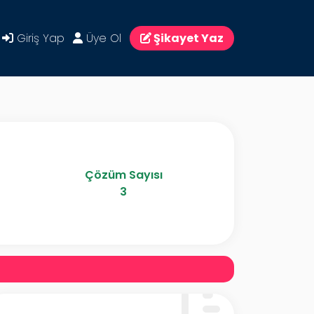
Giriş Yap
Üye Ol
Şikayet Yaz
Çözüm Sayısı
3