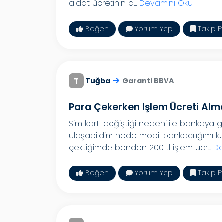
aidat ücretinin a...
Devamını Oku
Beğen
Yorum Yap
Takip E
T
Tuğba
Garanti BBVA
Para Çekerken Işlem Ücreti Alm
Sim kartı değiştiği nedeni ile bankaya 
ulaşabildim nede mobil bankacılığımı k
çektiğimde benden 200 tl işlem ücr...
De
Beğen
Yorum Yap
Takip E