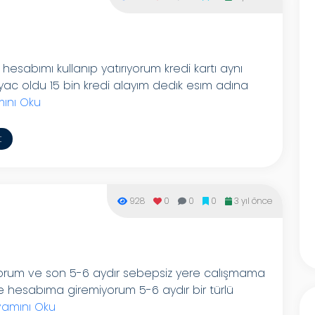
sabımı kullanıp yatırıyorum kredi kartı aynı
yac oldu 15 bin kredi alayım dedık esım adına
ını Oku
t
928
0
0
0
3 yıl önce
anıyorum ve son 5-6 aydır sebepsiz yere calışmama
de hesabıma giremiyorum 5-6 aydır bir türlü
amını Oku