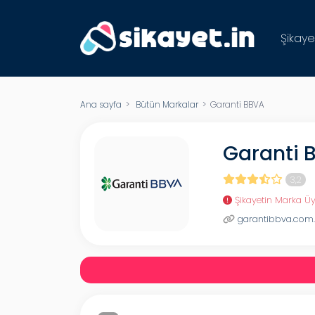
Şikaye
Ana sayfa
>
Bütün Markalar
> Garanti BBVA
Garanti 
3,2
Şikayetin Marka Üy
garantibbva.com.