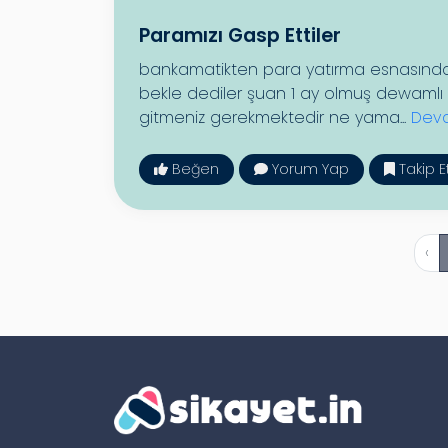
Paramızı Gasp Ettiler
bankamatikten para yatırma esnasında pa
bekle dediler şuan 1 ay olmuş dewaml
gitmeniz gerekmektedir ne yama...
Deva
Beğen
Yorum Yap
Takip E
‹