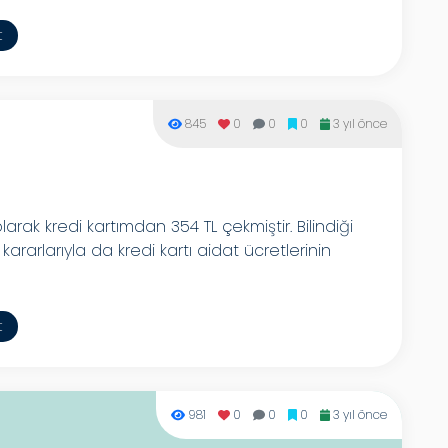
t
845
0
0
0
3 yıl önce
olarak kredi kartımdan 354 TL çekmiştir. Bilindiği
ararlarıyla da kredi kartı aidat ücretlerinin
t
981
0
0
0
3 yıl önce