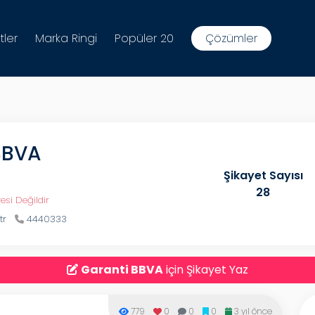
tler
Marka Ringi
Popüler 20
Çözümler
BBVA
Şikayet Sayısı
28
esi Değildir
tr
4440333
Garanti BBVA
için Şikayet Yaz
779
0
0
0
3 yıl önce