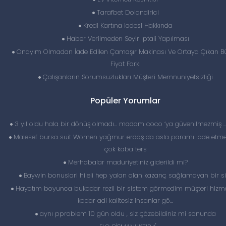
Tarafbet Dolandirici
Kredi Kartına Iadesi Hakkında
Haber Verilmeden Seyir Iptali Yapılması
Onayım Olmadan İade Edilen Çamaşır Makinası Ve Ortaya Çıkan B
Fiyat Farkı
Çalışanların Sorumsuzlukları Müşteri Memnuniyetsizliği
Popüler Yorumlar
3 yıl oldu hala bir dönüş olmadı… madam coco ‘ya güvenilmezmiş 
Malesef bursa suit Women yağmur erdaş da asla paramı iade etme
çok kaba ters
Merhabalar maduriyetiniz giderildi mi?
Baywin bonuslari hileli hep yalan olan kazanç sağlamayan bir si
Hayatım boyunca bukadar rezil bir sistem görmedim müşteri hizme
kadar adi kalitesiz insanlar gö...
aynı pproblem 10 gün oldu , siz çözebildiniz mi sonunda