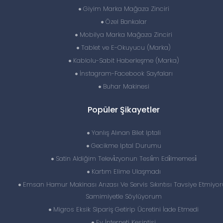
Giyim Marka Mağaza Zinciri
Özel Bankalar
Mobilya Marka Mağaza Zinciri
Tablet ve E-Okuyucu (Marka)
Kablolu-Sabit Haberleşme (Marka)
İnstagram-Facebook Sayfaları
Buhar Makinesi
Popüler Şikayetler
Yanlış Alınan Bilet Iptali
Gecikme Iptal Durumu
Satin Aldiğim Televi̇zyonun Tesli̇m Edi̇lmemesi̇
Kartım Elime Ulaşmadı
Emsan Hamur Makinası Arızası Ve Servis Sıkıntısı Tavsiye Etmiyor
Samimiyetle Söylüyorum
Migros Eksik Sipariş Getirip Ücretini İade Etmedi
Ev İnterneti Kesintisi