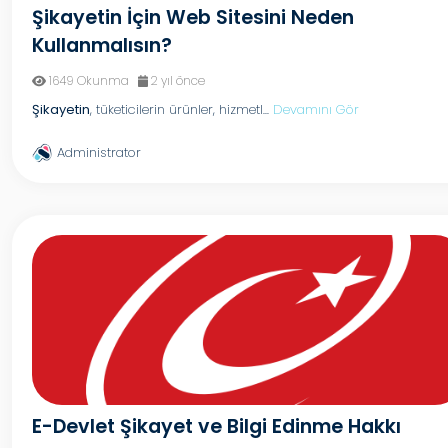
Şikayetin İçin Web Sitesini Neden
Kullanmalısın?
1649 Okunma
2 yıl önce
Şikayetin
, tüketicilerin ürünler, hizmetl...
Devamını Gör
Administrator
E-Devlet Şikayet ve Bilgi Edinme Hakkı