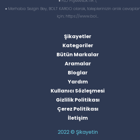
FLO PİŞMANLIKTIR :(
Merhaba Sezgin Bey, BOLT KARGO olarak, taleplerinizin anlık cevapl
için; https://www.bol...
Şikayetler
Kategoriler
Bütün Markalar
Aramalar
Bloglar
Yardım
Kullanıcı Sözleşmesi
Gizlilik Politikası
Çerez Politikası
İletişim
2022 © Şikayetin