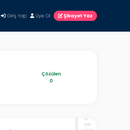
Giriş Yap
Üye Ol
Şikayet Yaz
Çözülen
0