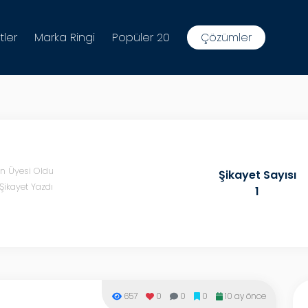
tler
Marka Ringi
Popüler 20
Çözümler
in Üyesi Oldu
Şikayet Sayısı
Şikayet Yazdı
1
657
0
0
0
10 ay önce