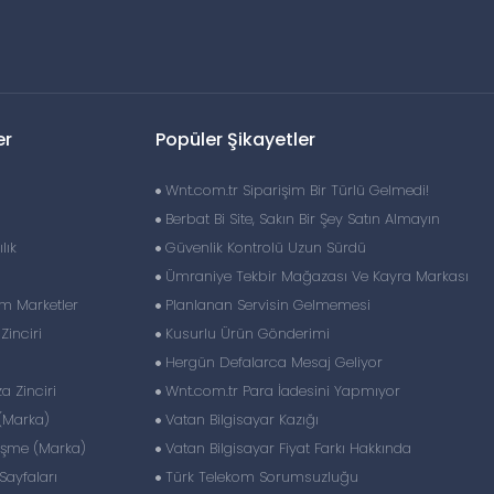
er
Popüler Şikayetler
Wnt.com.tr Siparişim Bir Türlü Gelmedi!
Berbat Bi Site, Sakın Bir Şey Satın Almayın
lık
Güvenlik Kontrolü Uzun Sürdü
Ümraniye Tekbir Mağazası Ve Kayra Markası
im Marketler
Planlanan Servisin Gelmemesi
inciri
Kusurlu Ürün Gönderimi
Hergün Defalarca Mesaj Geliyor
 Zinciri
Wnt.com.tr Para İadesini Yapmıyor
(Marka)
Vatan Bilgisayar Kazığı
eşme (Marka)
Vatan Bilgisayar Fiyat Farkı Hakkında
ayfaları
Türk Telekom Sorumsuzluğu