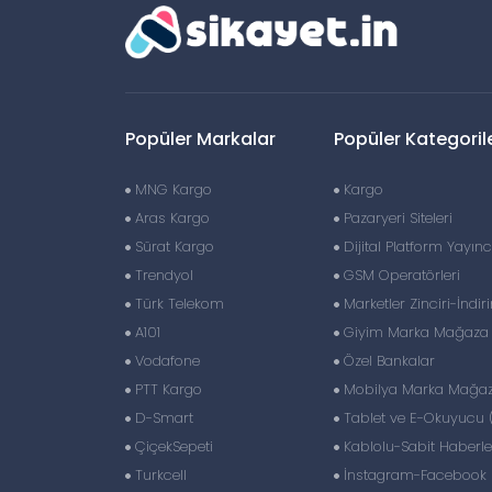
Popüler Markalar
Popüler Kategoril
MNG Kargo
Kargo
Aras Kargo
Pazaryeri Siteleri
Sürat Kargo
Dijital Platform Yayıncı
Trendyol
GSM Operatörleri
Türk Telekom
Marketler Zinciri-İndir
A101
Giyim Marka Mağaza Z
Vodafone
Özel Bankalar
PTT Kargo
Mobilya Marka Mağaza
D-Smart
Tablet ve E-Okuyucu 
ÇiçekSepeti
Kablolu-Sabit Haberl
Turkcell
İnstagram-Facebook S