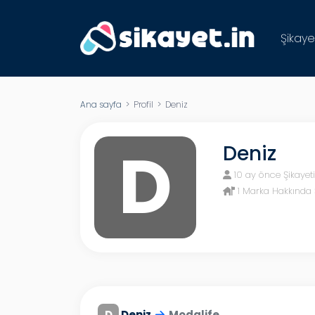
Şikaye
Ana sayfa
> Profil > Deniz
D
Deniz
10 ay önce Şikayet
1 Marka Hakkında 
D
Deniz
Modalife