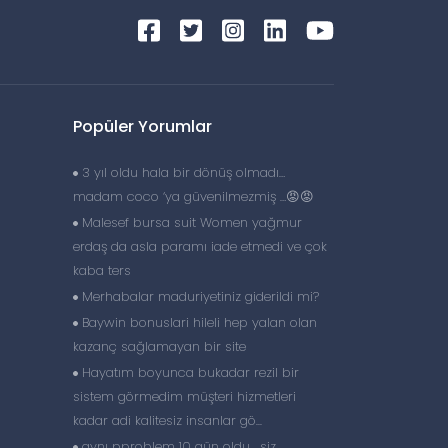
Popüler Yorumlar
3 yıl oldu hala bir dönüş olmadı…
madam coco ‘ya güvenilmezmiş …😡😡
Malesef bursa suit Women yağmur
erdaş da asla paramı iade etmedi ve çok
kaba ters
Merhabalar maduriyetiniz giderildi mi?
Baywin bonuslari hileli hep yalan olan
kazanç sağlamayan bir site
Hayatım boyunca bukadar rezil bir
sistem görmedim müşteri hizmetleri
kadar adi kalitesiz insanlar gö...
aynı pproblem 10 gün oldu , siz