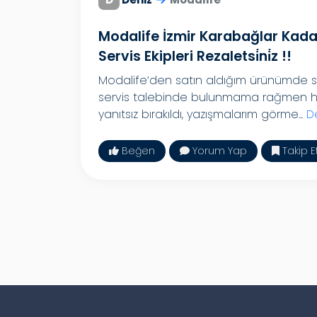
Modalife İzmir Karabağlar Kadar
Servis Ekipleri Rezaletsi̇ni̇z !!
Modalife’den satın aldığım ürünümde 
servis talebinde bulunmama rağmen hiç
yanıtsız bırakıldı, yazışmalarım görme...
D
Beğen
Yorum Yap
Takip E