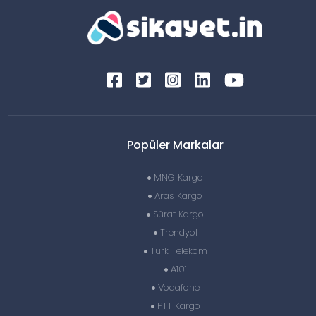
Popüler Markalar
MNG Kargo
Aras Kargo
Sürat Kargo
Trendyol
Türk Telekom
A101
Vodafone
PTT Kargo