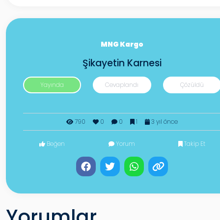
MNG Kargo
Şikayetin Karnesi
Yayında
Cevaplandı
Çözüldü
790
0
0
1
3 yıl önce
Beğen
Yorum
Takip Et
Yorumlar