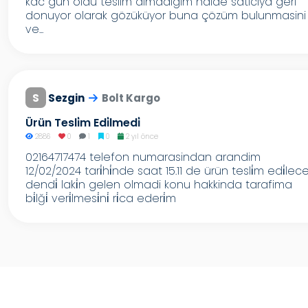
kac gün oldu teslim almadigim halde saticiya geri
donuyor olarak gözüküyor buna çözüm bulunmasini
ve...
S
Sezgin
Bolt Kargo
Ürün Tesli̇m Edi̇lmedi̇
2886
0
1
0
2 yıl önce
02164717474 telefon numarasindan arandim
12/02/2024 tari̇hi̇nde saat 15.11 de ürün tesli̇m edi̇lec
dendi̇ laki̇n gelen olmadi konu hakkinda tarafima
bi̇lği̇ veri̇lmesi̇ni̇ ri̇ca ederi̇m