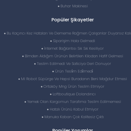
Buhar Makinesi
Popüler Şikayetler
Bu Kaçıncı Kez Hataları Ve Dememe Rağmen Çalışanlar Duyarsız Kalı
Siparişim Hala Gelmedi
İnternet Bağlantısı Sık Sık Kesiliyor
Bimden Aldığım Ürünün Belirtilen Kilodan Hafif Gelmesi
Teslim Edilmedi Ve Saticiya Geri Donuyor
Ürün Tesli̇m Edi̇lmedi̇
Mi Robot Süpürge Ve Hepsi Buradanın Beni Mağdur Etmesi
Ortaköy Mng Ürün Teslim Etmiyor
Loftboutique Dolandırıcı
Yemek Olan Kargomun Tarafıma Teslim Edilmemesi
Hatalı Ürünü Kabul Etmiyor
Manuka Kaban Çok Kalitesiz Çıktı
Popüler Yorumlar