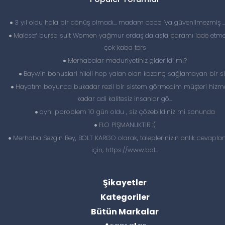
3 yıl oldu hala bir dönüş olmadı… madam coco ‘ya güvenilmezmiş 
Malesef bursa suit Women yağmur erdaş da asla paramı iade etme
çok kaba ters
Merhabalar maduriyetiniz giderildi mi?
Baywin bonuslari hileli hep yalan olan kazanç sağlamayan bir si
Hayatım boyunca bukadar rezil bir sistem görmedim müşteri hizme
kadar adi kalitesiz insanlar gö...
aynı pproblem 10 gün oldu , siz çözebildiniz mi sonunda
FLO PİŞMANLIKTIR :(
Merhaba Sezgin Bey, BOLT KARGO olarak, taleplerinizin anlık cevapl
için; https://www.bol...
Şikayetler
Kategoriler
Bütün Markalar