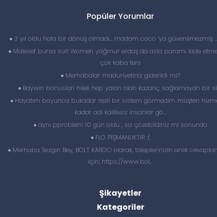
Popüler Yorumlar
3 yıl oldu hala bir dönüş olmadı… madam coco ‘ya güvenilmezmiş 
Malesef bursa suit Women yağmur erdaş da asla paramı iade etme
çok kaba ters
Merhabalar maduriyetiniz giderildi mi?
Baywin bonuslari hileli hep yalan olan kazanç sağlamayan bir si
Hayatım boyunca bukadar rezil bir sistem görmedim müşteri hizme
kadar adi kalitesiz insanlar gö...
aynı pproblem 10 gün oldu , siz çözebildiniz mi sonunda
FLO PİŞMANLIKTIR :(
Merhaba Sezgin Bey, BOLT KARGO olarak, taleplerinizin anlık cevapl
için; https://www.bol...
Şikayetler
Kategoriler