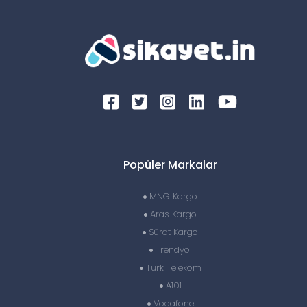
Popüler Markalar
MNG Kargo
Aras Kargo
Sürat Kargo
Trendyol
Türk Telekom
A101
Vodafone