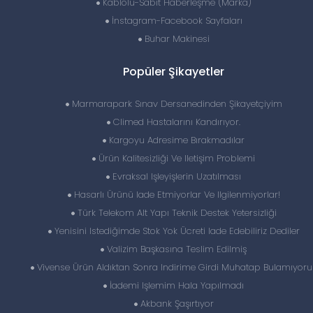
Kablolu-Sabit Haberleşme (Marka)
İnstagram-Facebook Sayfaları
Buhar Makinesi
Popüler Şikayetler
Marmarapark Sınav Dersanedinden Şikayetçiyim
Climed Hastalarını Kandırıyor.
Kargoyu Adresime Bırakmadılar
Ürün Kalitesizliği Ve Iletişim Problemi
Evraksal Işleyişlerin Uzatılması
Hasarlı Ürünü Iade Etmiyorlar Ve Ilgilenmiyorlar!
Türk Telekom Alt Yapı Teknik Destek Yetersizliği
Yenisini Istediğimde Stok Yok Ücreti Iade Edebiliriz Dediler
Valizim Başkasına Teslim Edilmiş
Vivense Ürün Aldıktan Sonra Indirime Girdi Muhatap Bulamıyoru
İademi Işlemim Hala Yapılmadı
Akbank Şaşırtıyor