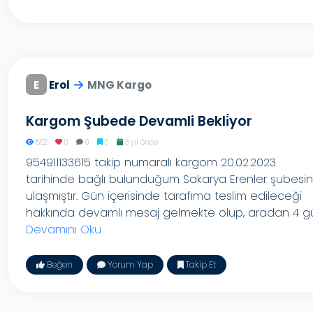
E
Erol
MNG Kargo
Kargom Şubede Devamli Bekli̇yor
802
0
0
0
3 yıl önce
954911133615 takip numaralı kargom 20.02.2023
tarihinde bağlı bulunduğum Sakarya Erenler şubesi
ulaşmıştır. Gün içerisinde tarafıma teslim edileceği
hakkında devamlı mesaj gelmekte olup, aradan 4 gü.
Devamını Oku
Beğen
Yorum Yap
Takip Et