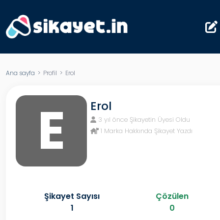
Ana sayfa
> Profil > Erol
E
Erol
3 yıl önce Şikayetin Üyesi Oldu
1 Marka Hakkında Şikayet Yazdı
Şikayet Sayısı
Çözülen
1
0