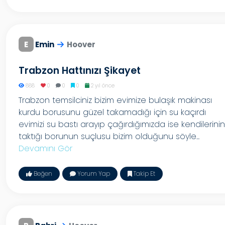
E
Emin
Hoover
Trabzon Hattınızı Şikayet
888
0
0
0
2 yıl önce
Trabzon temsilciniz bizim evimize bulaşık makinası
kurdu borusunu güzel takamadığı için su kaçırdı
evimizi su bastı arayıp çağırdığımızda ise kendilerinin
taktığı borunun suçlusu bizim olduğunu söyle...
Devamını Gör
Beğen
Yorum Yap
Takip Et