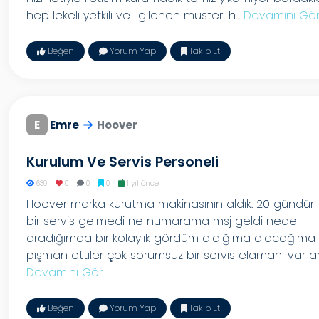
hep lekeli yetkili ve ilgilenen musteri h...
Devamını Gö
Beğen
Yorum Yap
Takip Et
E
Emre
Hoover
Kurulum Ve Servis Personeli
639
0
0
0
1 yıl önce
Hoover marka kurutma makinasının aldık. 20 gündür
bir servis gelmedi ne numarama msj geldi nede
aradığımda bir kolaylık gördüm aldığıma alacağıma
pişman ettiler çok sorumsuz bir servis elamanı var ar.
Devamını Gör
Beğen
Yorum Yap
Takip Et