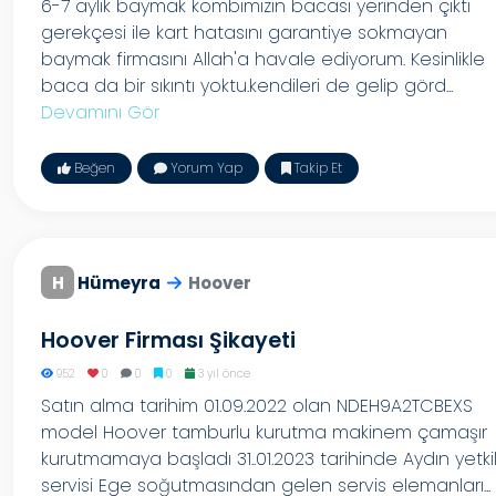
6-7 aylık baymak kombimizin bacası yerinden çıktı
gerekçesi ile kart hatasını garantiye sokmayan
baymak firmasını Allah'a havale ediyorum. Kesinlikle
baca da bir sıkıntı yoktu.kendileri de gelip görd...
Devamını Gör
Beğen
Yorum Yap
Takip Et
H
Hümeyra
Hoover
Hoover Firması Şikayeti
952
0
0
0
3 yıl önce
Satın alma tarihim 01.09.2022 olan NDEH9A2TCBEXS
model Hoover tamburlu kurutma makinem çamaşır
kurutmamaya başladı 31..01.2023 tarihinde Aydın yetkil
servisi Ege soğutmasından gelen servis elemanları...