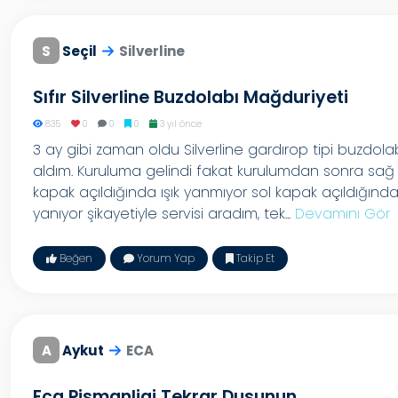
S
Seçil
Silverline
Sıfır Silverline Buzdolabı Mağduriyeti
835
0
0
0
3 yıl önce
3 ay gibi zaman oldu Silverline gardırop tipi buzdola
aldım. Kuruluma gelindi fakat kurulumdan sonra sağ
kapak açıldığında ışık yanmıyor sol kapak açıldığınd
yanıyor şikayetiyle servisi aradım, tek...
Devamını Gör
Beğen
Yorum Yap
Takip Et
A
Aykut
ECA
Eca Pismanligi Tekrar Dusunun