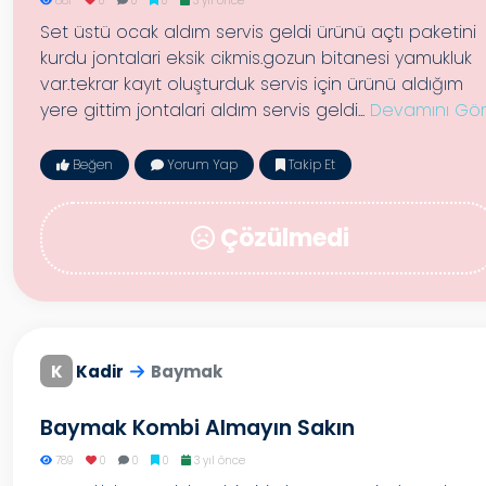
881
0
0
0
3 yıl önce
Set üstü ocak aldım servis geldi ürünü açtı paketini
kurdu jontalari eksik cikmis.gozun bitanesi yamukluk
var.tekrar kayıt oluşturduk servis için ürünü aldığım
yere gittim jontalari aldım servis geldi...
Devamını Gör
Beğen
Yorum Yap
Takip Et
Çözülmedi
K
Kadir
Baymak
Baymak Kombi Almayın Sakın
789
0
0
0
3 yıl önce