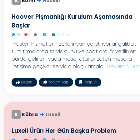
B
Bahri
Hoover
Hoover Pişmanlığı Kurulum Aşamasında
Başlar
936
0
0
0
2 yıl önce
müşteri hizmetlerin zorla insan çalıştırıyorlar galiba ,
tüm firmalarda ssrvis günü ve saat aralığı verilirken
burda gelirler , yada mesaj atarlar zaten mesajla
iletişime geçiyor servis gibiaçıklamala...
Devamını Gö
Beğen
Yorum Yap
Takip Et
K
Kübra
Luxell
Luxell Ürün Her Gün Başka Problem