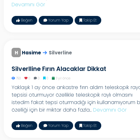
Devamını Gör
Beğen
Yorum Yap
Takip Et
H
Hasime
Silverline
Silverlline Fırın Alacaklar Dikkat
793
0
0
0
3 yıl önce
Yaklaşık 1 ay önce ankastre fırın aldım teleskopik ray
tepsisi oturmuyor özellikle teleskopik raylı olmasını
istedim fakat tepsi oturmadığı için kullanamıyorum 
özelliği için bir miktar daha fazla...
Devamını Gör
Beğen
Yorum Yap
Takip Et