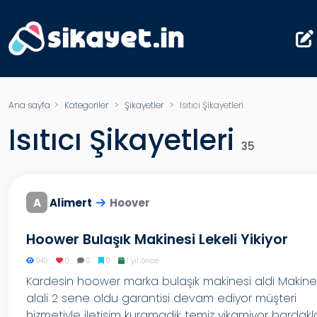
Ana sayfa
>
Kategoriler
>
Şikayetler
> Isıtıcı Şikayetleri
Isıtıcı Şikayetleri
35
A
Alimert
Hoover
Hoower Bulaşık Makinesi Lekeli Yikiyor
949
0
0
0
1 yıl önce
Kardesin hoower marka bulaşık makinesi aldi Makine
alali 2 sene oldu garantisi devam ediyor müşteri
hizmetiyle iletisim kuramadik temiz yikamiyor bardakl