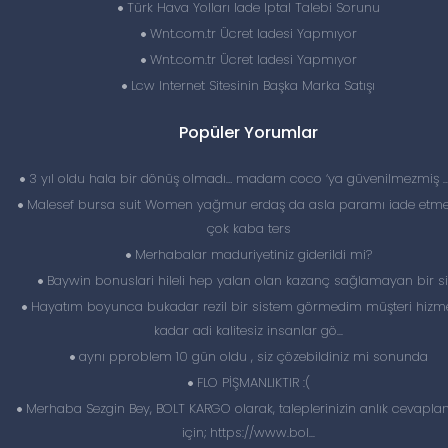
Türk Hava Yolları Iade Iptal Talebi Sorunu
Wnt.com.tr Ücret Iadesi Yapmıyor
Wnt.com.tr Ücret Iadesi Yapmıyor
Lcw Internet Sitesinin Başka Marka Satışı
Popüler Yorumlar
3 yıl oldu hala bir dönüş olmadı… madam coco ‘ya güvenilmezmiş 
Malesef bursa suit Women yağmur erdaş da asla paramı iade etme
çok kaba ters
Merhabalar maduriyetiniz giderildi mi?
Baywin bonuslari hileli hep yalan olan kazanç sağlamayan bir si
Hayatım boyunca bukadar rezil bir sistem görmedim müşteri hizme
kadar adi kalitesiz insanlar gö...
aynı pproblem 10 gün oldu , siz çözebildiniz mi sonunda
FLO PİŞMANLIKTIR :(
Merhaba Sezgin Bey, BOLT KARGO olarak, taleplerinizin anlık cevapl
için; https://www.bol...