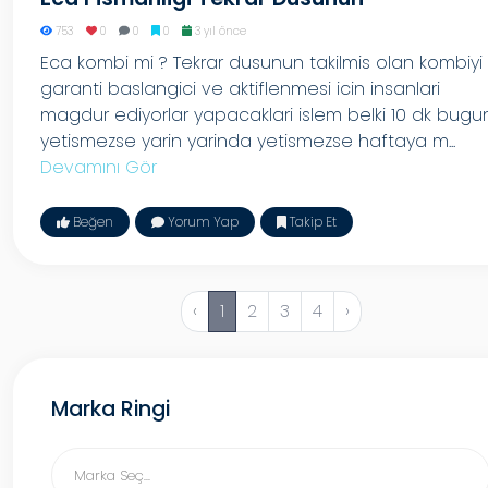
753
0
0
0
3 yıl önce
Eca kombi mi ? Tekrar dusunun takilmis olan kombiyi
garanti baslangici ve aktiflenmesi icin insanlari
magdur ediyorlar yapacaklari islem belki 10 dk bugu
yetismezse yarin yarinda yetismezse haftaya m...
Devamını Gör
Beğen
Yorum Yap
Takip Et
‹
1
2
3
4
›
Marka Ringi