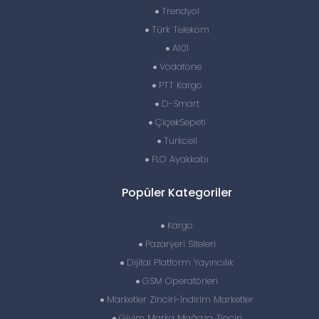
Trendyol
Türk Telekom
A101
Vodafone
PTT Kargo
D-Smart
ÇiçekSepeti
Turkcell
FLO Ayakkabı
Popüler Kategoriler
Kargo
Pazaryeri Siteleri
Dijital Platform Yayıncılık
GSM Operatörleri
Marketler Zinciri-İndirim Marketler
Giyim Marka Mağaza Zinciri