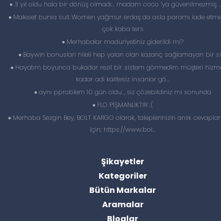
3 yıl oldu hala bir dönüş olmadı… madam coco ‘ya güvenilmezmiş 
Malesef bursa suit Women yağmur erdaş da asla paramı iade etme
çok kaba ters
Merhabalar maduriyetiniz giderildi mi?
Baywin bonuslari hileli hep yalan olan kazanç sağlamayan bir si
Hayatım boyunca bukadar rezil bir sistem görmedim müşteri hizme
kadar adi kalitesiz insanlar gö...
aynı pproblem 10 gün oldu , siz çözebildiniz mi sonunda
FLO PİŞMANLIKTIR :(
Merhaba Sezgin Bey, BOLT KARGO olarak, taleplerinizin anlık cevapl
için; https://www.bol...
Şikayetler
Kategoriler
Bütün Markalar
Aramalar
Bloglar