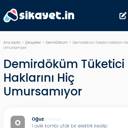
Ana sayfa
>
Şikayetler
>
DemirDöküm
> Demirdöküm Tüketici Haklarını Hi
Umursamıyor
Demirdöküm Tüketici
Haklarını Hiç
Umursamıyor
Oğuz
3 yıl önce
O
1 aylık kombi ufak bir elektrik kesilip