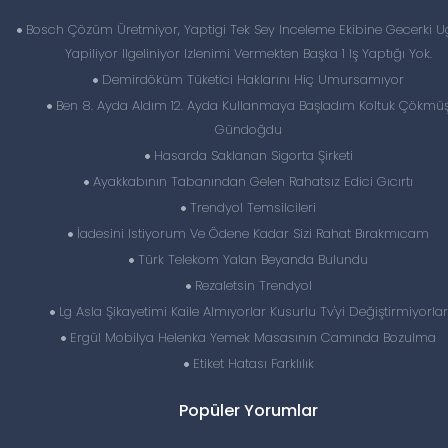
Bosch Çözüm Üretmiyor, Yaptigi Tek Sey Inceleme Ekibine Gecerki Ug
Yapiliyor Ilgeliniyor Izlenimi Vermekten Başka 1 Iş Yaptığı Yok.
Demirdöküm Tüketici Haklarını Hiç Umursamıyor
Ben 8. Ayda Aldım 12. Ayda Kullanmaya Başladım Koltuk Çökmü
Gündoğdu
Hasarda Saklanan Sigorta Şirketi
Ayakkabının Tabanından Gelen Rahatsız Edici Gıcırtı
Trendyol Temsilcileri
İadesini Istiyorum Ve Ödene Kadar Sizi Rahat Bırakmıcam
Türk Telekom Yalan Beyanda Bulundu
Rezaletsin Trendyol
Lg Asla Şikayetimi Kaile Almıyorlar Kusurlu Tv'yi Değiştirmiyorlar
Ergül Mobilya Helenka Yemek Masasının Camında Bozulma
Etiket Hatası Farklılık
Popüler Yorumlar