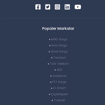
Popüler Markalar
MNG Kargo
Aras Kargo
Sürat Kargo
Trendyol
Türk Telekom
A101
Vodafone
PTT Kargo
D-Smart
ÇiçekSepeti
Turkcell