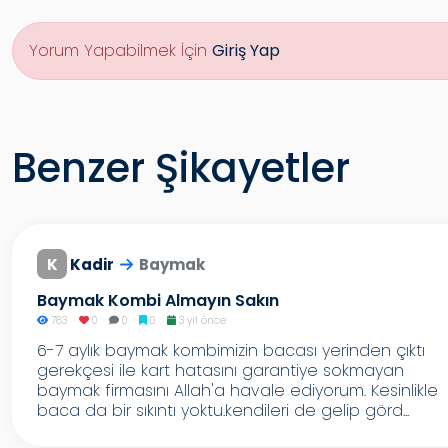
Yorum Yapabilmek İçin
Giriş Yap
Benzer Şikayetler
K
Kadir
Baymak
Baymak Kombi Almayın Sakın
783
0
0
0
3 yıl önce
6-7 aylık baymak kombimizin bacası yerinden çıktı
gerekçesi ile kart hatasını garantiye sokmayan
baymak firmasını Allah'a havale ediyorum. Kesinlikle
baca da bir sıkıntı yoktu.kendileri de gelip görd...