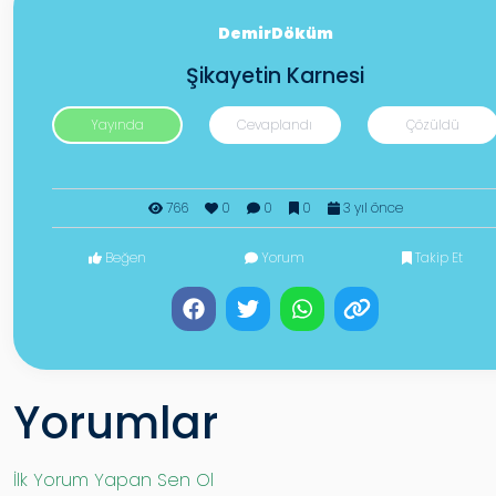
DemirDöküm
Şikayetin Karnesi
Yayında
Cevaplandı
Çözüldü
766
0
0
0
3 yıl önce
Beğen
Yorum
Takip Et
Yorumlar
İlk Yorum Yapan Sen Ol