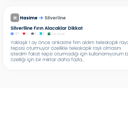
H
Hasime
Silverline
Silverlline Fırın Alacaklar Dikkat
787
0
0
0
3 yıl önce
Yaklaşık 1 ay önce ankastre fırın aldım teleskopik ray
tepsisi oturmuyor özellikle teleskopik raylı olmasını
istedim fakat tepsi oturmadığı için kullanamıyorum 
özelliği için bir miktar daha fazla...