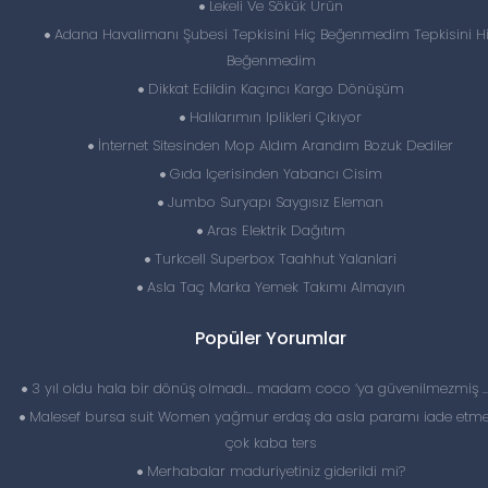
Lekeli Ve Sökük Ürün
Adana Havalimanı Şubesi Tepkisini Hiç Beğenmedim Tepkisini H
Beğenmedim
Dikkat Edildin Kaçıncı Kargo Dönüşüm
Halılarımın Iplikleri Çıkıyor
İnternet Sitesinden Mop Aldım Arandım Bozuk Dediler
Gıda Içerisinden Yabancı Cisim
Jumbo Suryapı Saygısız Eleman
Aras Elektrik Dağıtım
Turkcell Superbox Taahhut Yalanlari
Asla Taç Marka Yemek Takımı Almayın
Popüler Yorumlar
3 yıl oldu hala bir dönüş olmadı… madam coco ‘ya güvenilmezmiş 
Malesef bursa suit Women yağmur erdaş da asla paramı iade etme
çok kaba ters
Merhabalar maduriyetiniz giderildi mi?