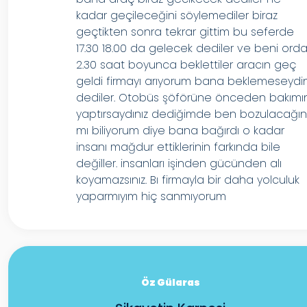
kadar geçileceğini söylemediler biraz
geçtikten sonra tekrar gittim bu seferde
17.30 18.00 da gelecek dediler ve beni ord
2.30 saat boyunca beklettiler aracın geç
geldi firmayı arıyorum bana beklemeseydi
dediler. Otobüs şöförüne önceden bakımı
yaptırsaydınız dediğimde ben bozulacağın
mı biliyorum diye bana bağırdı o kadar
insanı mağdur ettiklerinin farkında bile
değiller. insanları işinden gücünden alı
koyamazsınız. Bı firmayla bir daha yolculuk
yaparmıyım hiç sanmıyorum
Öz Gülaras