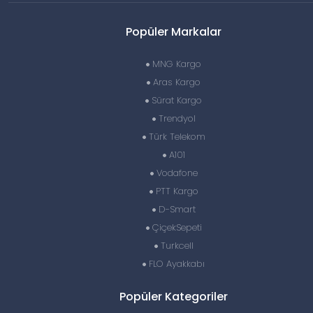
Popüler Markalar
MNG Kargo
Aras Kargo
Sürat Kargo
Trendyol
Türk Telekom
A101
Vodafone
PTT Kargo
D-Smart
ÇiçekSepeti
Turkcell
FLO Ayakkabı
Popüler Kategoriler