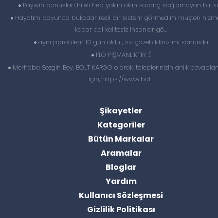
Baywin bonuslari hileli hep yalan olan kazanç sağlamayan bir si
Hayatım boyunca bukadar rezil bir sistem görmedim müşteri hizme
kadar adi kalitesiz insanlar gö...
aynı pproblem 10 gün oldu , siz çözebildiniz mi sonunda
FLO PİŞMANLIKTIR :(
Merhaba Sezgin Bey, BOLT KARGO olarak, taleplerinizin anlık cevapl
için; https://www.bol...
Şikayetler
Kategoriler
Bütün Markalar
Aramalar
Bloglar
Yardım
Kullanıcı Sözleşmesi
Gizlilik Politikası