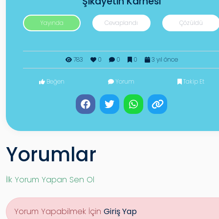
Şikayetin Karnesi
Yayında
Cevaplandı
Çözüldü
783
0
0
0
3 yıl önce
Beğen
Yorum
Takip Et
Yorumlar
İlk Yorum Yapan Sen Ol
Yorum Yapabilmek İçin
Giriş Yap