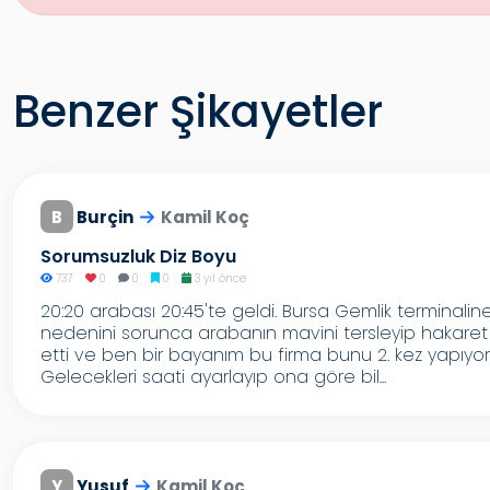
Benzer Şikayetler
B
Burçin
Kamil Koç
Sorumsuzluk Diz Boyu
737
0
0
0
3 yıl önce
20:20 arabası 20:45'te geldi. Bursa Gemlik terminalin
nedenini sorunca arabanın mavini tersleyip hakaret
etti ve ben bir bayanım bu firma bunu 2. kez yapıyor
Gelecekleri saati ayarlayıp ona göre bil...
Y
Yusuf
Kamil Koç