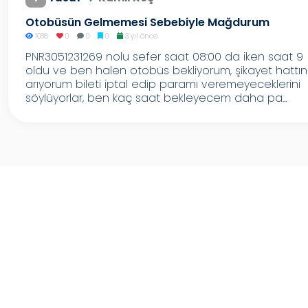
Otobüsün Gelmemesi Sebebiyle Mağdurum
1038
0
0
0
3 yıl önce
PNR3051231269 nolu sefer saat 08:00 da iken saat 9
oldu ve ben halen otobüs bekliyorum, şikayet hattın
arıyorum bileti iptal edip paramı veremeyeceklerini
söylüyorlar, ben kaç saat bekleyecem daha pa...