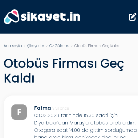
Ana sayfa
>
Şikayetler
>
Öz Gülaras
> Otobüs Firması Geç Kaldı
Otobüs Firması Geç
Kaldı
Fatma
3 yıl önce
F
03.02..2023 tarihinde 15.30 saati için
Diyarbakır’dan Maraş’a otobüs bileti aldım.
Otogara saat 14.00 da gittim sorduğumda
bana araç biraz gecikecek dediler ne