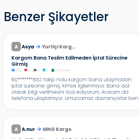
Benzer Şikayetler
A
Asya
Yurtiçi Karg...
Kargom Bana Teslim Edilmeden İptal Sürecine
Girmiş
737
0
0
0
3 yıl önce
60*******832 takip nolu kargom bana ulaşmadan
iptal sürecine girmiş. Kimse ilgilenmiyor. Bana acil
olarak bilgi verilmesini rica ediyorum. Arasam da
telefona ulaşılamıyor. Umursamaz davranıyorlar ben..
A
A.nur
MNG Kargo