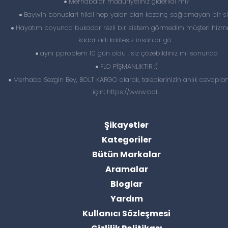
Merhabalar maduriyetiniz giderildi mi?
Baywin bonuslari hileli hep yalan olan kazanç sağlamayan bir si
Hayatım boyunca bukadar rezil bir sistem görmedim müşteri hizme
kadar adi kalitesiz insanlar gö...
aynı pproblem 10 gün oldu , siz çözebildiniz mi sonunda
FLO PİŞMANLIKTIR :(
Merhaba Sezgin Bey, BOLT KARGO olarak, taleplerinizin anlık cevapl
için; https://www.bol...
Şikayetler
Kategoriler
Bütün Markalar
Aramalar
Bloglar
Yardım
Kullanıcı Sözleşmesi