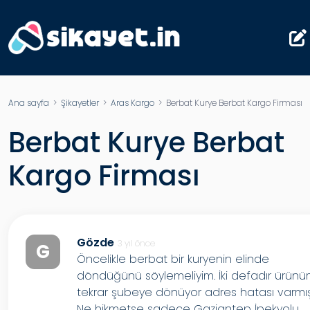
Ana sayfa
>
Şikayetler
>
Aras Kargo
> Berbat Kurye Berbat Kargo Firması
Berbat Kurye Berbat
Kargo Firması
Gözde
3 yıl önce
G
Öncelikle berbat bir kuryenin elinde
döndüğünü söylemeliyim. İki defadır ürün
tekrar şubeye dönüyor adres hatası varmış
Ne hikmetse sadece Gaziantep İpekyolu