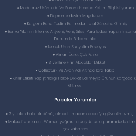
Modacruz Ürün Iade Ve Param Hesaba Yattım Bilgi Istiyorum
Depremzedeyim Magdurum.
Kargom Bana Teslim Edilmeden İptal Sürecine Girmiş
Berika Yıldırım Internet Alışveriş Veriş Sitesi Para Iadesi Yapsın Insanla
Durumda Birkamainlar
Icecek Urun Sikayetim Popeyes
Alınan Ücret Çok Fazla
Silverlline Fırın Alacaklar Dikkat
Collecturk Ve Avon Adı Altında Icra Takibi
Kırılır Etiketi Yapıştırıldığı Halde Dikkat Edilmeyip Ürünün Kargoda Kı
Gitmesi
Popüler Yorumlar
3 yıl oldu hala bir dönüş olmadı… madam coco ‘ya güvenilmezmiş 
Malesef bursa suit Women yağmur erdaş da asla paramı iade etme
çok kaba ters