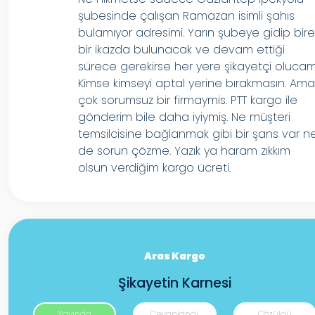
şubesinde çalışan Ramazan isimli şahıs
bulamıyor adresimi. Yarın şubeye gidip bir
bir ikazda bulunacak ve devam ettiği
sürece gerekirse her yere şikayetçi olucam
Kimse kimseyi aptal yerine bırakmasın. Am
çok sorumsuz bir firmaymis. PTT kargo ile
gönderim bile daha iyiymiş. Ne müşteri
temsilcisine bağlanmak gibi bir şans var n
de sorun çözme. Yazık ya haram zıkkım
olsun verdiğim kargo ücreti.
Aras Kargo
Şikayetin Karnesi
Yayında
Cevaplandı
Çözüldü