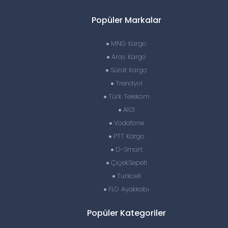
Popüler Markalar
MNG Kargo
Aras Kargo
Sürat Kargo
Trendyol
Türk Telekom
A101
Vodafone
PTT Kargo
D-Smart
ÇiçekSepeti
Turkcell
FLO Ayakkabı
Popüler Kategoriler