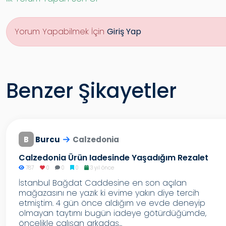
Yorum Yapabilmek İçin
Giriş Yap
Benzer Şikayetler
B
Burcu
Calzedonia
Calzedonia Ürün Iadesinde Yaşadığım Rezalet
787
0
0
0
3 yıl önce
İstanbul Bağdat Caddesine en son açılan
mağazasını ne yazık ki evime yakın diye tercih
etmiştim. 4 gün önce aldığım ve evde deneyip
olmayan taytımı bugün iadeye götürdüğümde,
öncelikle çalışan arkadaş...