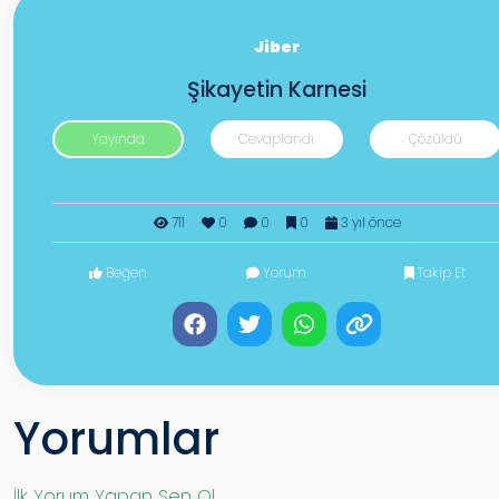
Jiber
Şikayetin Karnesi
Yayında
Cevaplandı
Çözüldü
711
0
0
0
3 yıl önce
Beğen
Yorum
Takip Et
Yorumlar
İlk Yorum Yapan Sen Ol