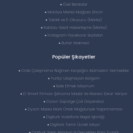
Özel Bankalar
Mobilya Marka Mağaza Zinciri
Tablet ve E-Okuyucu (Marka)
Kablolu-Sabit Haberleşme (Marka)
İnstagram-Facebook Sayfaları
Buhar Makinesi
Popüler Şikayetler
Orda Çalışmama Rağmen Karşılığını Alamadım Vermediler
Yurtiçi Ulaşmayan Kargom
İade Etmek Istiyorum
D Smart Firması Şahsıma Maddi Ve Manevi Zarar Veriyor
Dyson Süpürge Çok Dayanıksız
Dyson Madıa Mark Ortak Mağduriyet Yaşanmaması
Digiturk Vodafone Illegal Işbirliği
Digitürk Tamir Ücreti Istiyor
Digiturk Sakın Almayın N Gerçekten Para Tuzağı