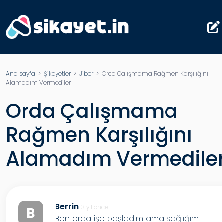
Ana sayfa
>
Şikayetler
>
Jiber
> Orda Çalışmama Rağmen Karşılığını
Alamadım Vermediler
Orda Çalışmama
Rağmen Karşılığını
Alamadım Vermedile
Berrin
3 yıl önce
B
Ben orda işe başladım ama sağlığım