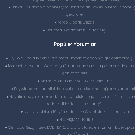
Başka Bir Firmanın Abonesiyim Bana Yalan Söyleyip Kendi Aboneli
Çektirdiler
Kargo Sipariş Cezası
Derimod Ayakkabının Kalitesizliği
Popüler Yorumlar
3 yıl oldu hala bir dönüş olmadı… madam coco ‘ya güvenilmezmiş 
Malesef bursa suit Women yağmur erdaş da asla paramı iade etme
çok kaba ters
Merhabalar maduriyetiniz giderildi mi?
Baywin bonuslari hileli hep yalan olan kazanç sağlamayan bir si
Hayatım boyunca bukadar rezil bir sistem görmedim müşteri hizme
kadar adi kalitesiz insanlar gö...
aynı pproblem 10 gün oldu , siz çözebildiniz mi sonunda
FLO PİŞMANLIKTIR :(
Merhaba Sezgin Bey, BOLT KARGO olarak, taleplerinizin anlık cevapl
için; https://www.bol...