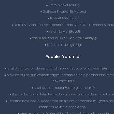
Bizim Market Rezilliği
Getirden Fiyasko Bir Hareket
İki Adet Baza Başlık
Yetkili Servisin Tahliye Giderini Kırması Ve 600 TL Benden Almas
Yetkili Servis Şikayeti
Yaş Kriteri Sorunu Olan Bankacılık Anlayışı
Ürün Iptali Ile Ilgili Bilgi
Popüler Yorumlar
3 yıl oldu hala bir dönüş olmadı… madam coco ‘ya güvenilmezmiş 
Malesef bursa suit Women yağmur erdaş da asla paramı iade etme
çok kaba ters
Merhabalar maduriyetiniz giderildi mi?
Baywin bonuslari hileli hep yalan olan kazanç sağlamayan bir si
Hayatım boyunca bukadar rezil bir sistem görmedim müşteri hizme
kadar adi kalitesiz insanlar gö...
aynı pproblem 10 gün oldu , siz çözebildiniz mi sonunda