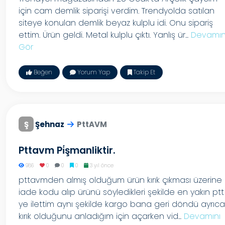
için cam demlik siparişi verdim. Trendyolda satılan
siteye konulan demlik beyaz kulplu idi. Onu sipariş
ettim. Ürün geldi. Metal kulplu çıktı. Yanlış ür...
Devamın
Gör
Beğen
Yorum Yap
Takip Et
Ş
Şehnaz
PttAVM
Pttavm Pi̇şmanliktir.
986
0
0
0
3 yıl önce
pttavmden almış olduğum ürün kırık çıkması üzerine
iade kodu alıp ürünü söyledikleri şekilde en yakın ptt
ye ilettim aynı şekilde kargo bana geri döndü ayrıca
kırık olduğunu anladığım için açarken vid...
Devamını