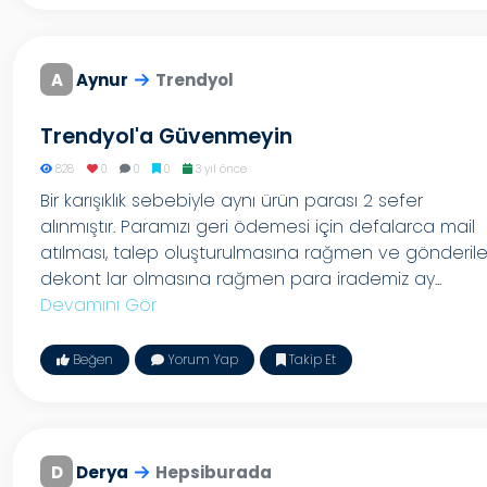
A
Aynur
Trendyol
Trendyol'a Güvenmeyin
828
0
0
0
3 yıl önce
Bir karışıklık sebebiyle aynı ürün parası 2 sefer
alınmıştır. Paramızı geri ödemesi için defalarca mail
atılması, talep oluşturulmasına rağmen ve gönderil
dekont lar olmasına rağmen para irademiz ay...
Devamını Gör
Beğen
Yorum Yap
Takip Et
D
Derya
Hepsiburada