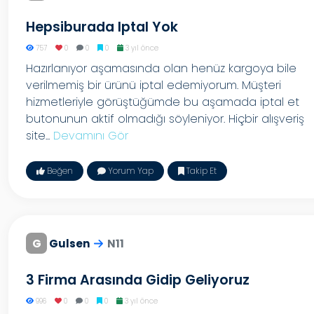
Hepsiburada Iptal Yok
757
0
0
0
3 yıl önce
Hazırlanıyor aşamasında olan henüz kargoya bile
verilmemiş bir ürünü iptal edemiyorum. Müşteri
hizmetleriyle görüştüğümde bu aşamada iptal et
butonunun aktif olmadığı söyleniyor. Hiçbir alışveriş
site...
Devamını Gör
Beğen
Yorum Yap
Takip Et
G
Gulsen
N11
3 Firma Arasında Gidip Geliyoruz
996
0
0
0
3 yıl önce