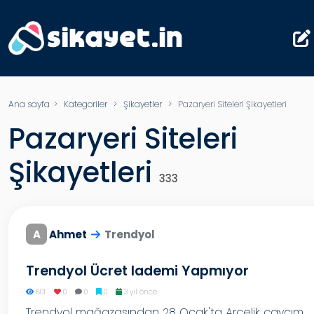
Ana sayfa
>
Kategoriler
>
Şikayetler
> Pazaryeri Siteleri Şikayetleri
Pazaryeri Siteleri
Şikayetleri
333
A
Ahmet
Trendyol
Trendyol Ücret Iademi Yapmıyor
801
0
0
0
3 yıl önce
Trendyol mağazasından 28 Ocak'ta Arçelik çaycım