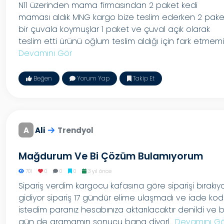
N11 üzerinden mama firmasından 2 paket kedi
maması aldık MNG kargo bize teslim ederken 2 pake
bir çuvala koymuşlar 1 paket ve çuval açık olarak
teslim etti ürünü oğlum teslim aldığı için fark etmemi..
Devamını Gör
Beğen
Yorum Yap
Takip Et
A
Ali
Trendyol
Mağdurum Ve Bi Çözüm Bulamıyorum
701
0
0
0
3 yıl önce
Sipariş verdim kargocu kafasına göre siparişi bırakıy
gidiyor sipariş 17 gündür elime ulaşmadı ve iade ko
istedim paranız hesabınıza aktarılacaktır denildi ve 
gün de aramamın sonucu bana diyorl...
Devamını G