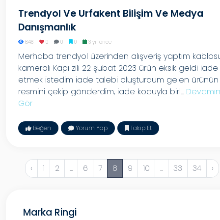
Trendyol Ve Urfakent Bilişim Ve Medya
Danışmanlık
846
0
0
0
3 yıl önce
Merhaba trendyol üzerinden alışveriş yaptım kablos
kameralı Kapı zili 22 şubat 2023 ürün eksik geldi iade
etmek istedim iade talebi oluşturdum gelen ürünün
resmini çekip gönderdim, iade koduyla birl...
Devamın
Gör
Beğen
Yorum Yap
Takip Et
‹
1
2
...
6
7
8
9
10
...
33
34
›
Marka Ringi