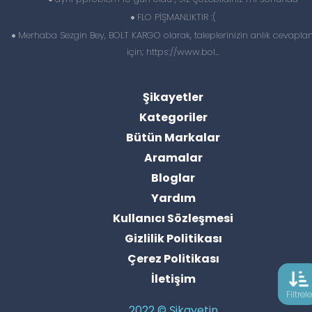
FLO PİŞMANLIKTIR :(
Merhaba Sezgin Bey, BOLT KARGO olarak, taleplerinizin anlık cevapl
için; https://www.bol...
Şikayetler
Kategoriler
Bütün Markalar
Aramalar
Bloglar
Yardım
Kullanıcı Sözleşmesi
Gizlilik Politikası
Çerez Politikası
İletişim
Filtrele
2022 © Şikayetin