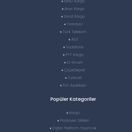
MNG Kargo
Aras Kargo
Sürat Kargo
Trendyol
Türk Telekom
A101
Vodafone
PTT Kargo
D-Smart
ÇiçekSepeti
Turkcell
FLO Ayakkabı
Popüler Kategoriler
Kargo
Pazaryeri Siteleri
Dijital Platform Yayıncılık