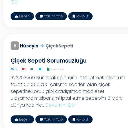
Gör
Beğen
Yorum Yap
Takip Et
H
Hüseyin
ÇiçekSepeti
Çiçek Sepeti Sorumsuzluğu
713
0
0
0
3 yıl önce
322203569 Numaralı siparişimi iptal etmek istiyorum
fakat 07:00 00:00 çalışma saatleri olan çiçek
sepetine 09:00 gibi aradığımda maalesef
ulaşamadım..siparişimi iptal etme sebebim 8 Mart
dünya kadınla...
Devamını Gör
Beğen
Yorum Yap
Takip Et