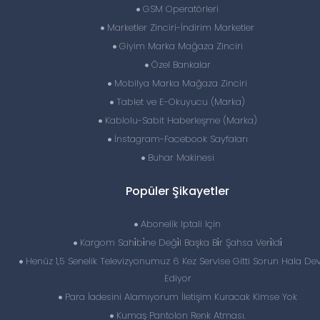
GSM Operatörleri
Marketler Zinciri-İndirim Marketler
Giyim Marka Mağaza Zinciri
Özel Bankalar
Mobilya Marka Mağaza Zinciri
Tablet ve E-Okuyucu (Marka)
Kablolu-Sabit Haberleşme (Marka)
İnstagram-Facebook Sayfaları
Buhar Makinesi
Popüler Şikayetler
Abonelik Iptali Için
Kargom Sahi̇bi̇ne Deği̇l Başka Bi̇r Şahsa Veri̇ldi̇
Henüz 1,5 Senelik Televizyonumuz 6 Kez Servise Gitti Sorun Hala D
Ediyor
Para İadesini Alamıyorum İletişim Kuracak Kimse Yok
Kumaş Pantolon Renk Atması.