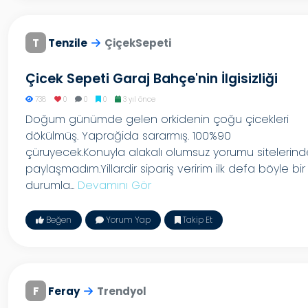
T
Tenzile
ÇiçekSepeti
Çicek Sepeti Garaj Bahçe'nin İlgisizliği
738
0
0
0
3 yıl önce
Doğum günümde gelen orkidenin çoğu çicekleri
dökülmüş. Yaprağida sararmış. 100%90
çüruyecek.Konuyla alakalı olumsuz yorumu sitelerind
paylaşmadım.Yillardir sipariş veririm ilk defa böyle bir
durumla...
Devamını Gör
Beğen
Yorum Yap
Takip Et
F
Feray
Trendyol