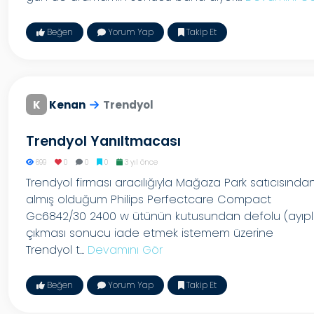
Beğen
Yorum Yap
Takip Et
K
Kenan
Trendyol
Trendyol Yanıltmacası
699
0
0
0
3 yıl önce
Trendyol firması aracılığıyla Mağaza Park satıcısında
almış olduğum Philips Perfectcare Compact
Gc6842/30 2400 w ütünün kutusundan defolu (ayıplı
çıkması sonucu iade etmek istemem üzerine
Trendyol t...
Devamını Gör
Beğen
Yorum Yap
Takip Et