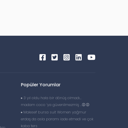
Popüler Yorumlar
3 yıl oldu hala bir dönüş olmadı…
madam coco ‘ya güvenilmezmiş …😡😡
Malesef bursa suit Women yağmur
erdaş da asla paramı iade etmedi ve çok
kaba ters
dım