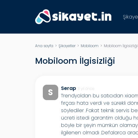
Şikaye
Ana sayfa
>
Şikayetler
>
Mobiloom
> Mobiloom İlgisizliği
Mobiloom İlgisizliği
Serap
3 yıl önce
S
Trendyoldan bu satıcıdan xiao
fırçası hata verdi ve sürekli d
söylediler .Fakat teknik servis 
ücreti istedi garantim olduğu 
böyle bir şeyin mümkün olamayac
ilgilenen olmadı .Defalarca ar