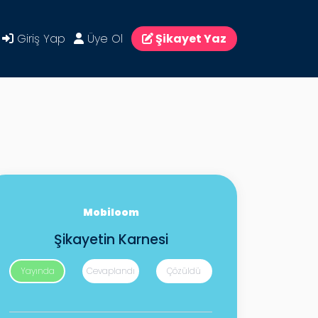
Giriş Yap
Üye Ol
Şikayet Yaz
Mobiloom
Şikayetin Karnesi
Yayında
Cevaplandı
Çözüldü