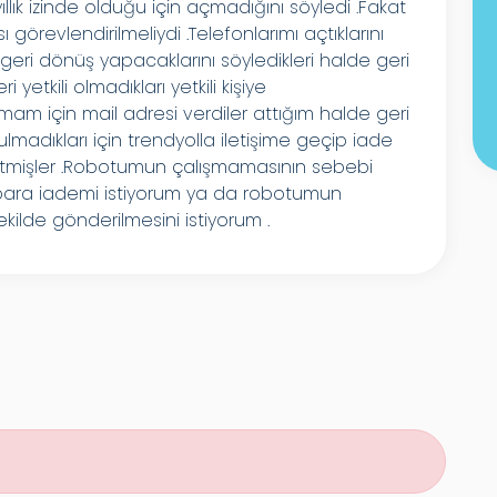
lık izinde olduğu için açmadığını söyledi .Fakat
örevlendirilmeliydi .Telefonlarımı açtıklarını
geri dönüş yapacaklarını söyledikleri halde geri
yetkili olmadıkları yetkili kişiye
tmam için mail adresi verdiler attığım halde geri
adıkları için trendyolla iletişime geçip iade
etmişler .Robotumun çalışmamasının sebebi
a para iademi istiyorum ya da robotumun
ekilde gönderilmesini istiyorum .