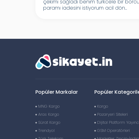
çekimi sağladı benim turkcele bir borc
paramı iadesini istiyorum acil dön...
Popüler Markalar
Popüler Kategoril
MNG Kargo
Kargo
Aras Kargo
Pazaryeri Siteleri
Sürat Kargo
Dijital Platform Yayıncı
Trendyol
GSM Operatörleri
Türk Telekom
Marketler Zinciri-İndir