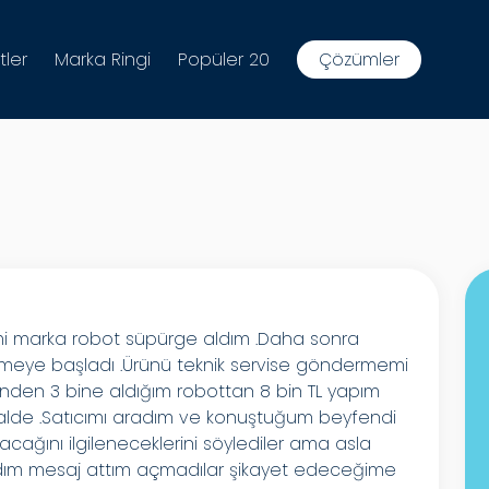
tler
Marka Ringi
Popüler 20
Çözümler
mi marka robot süpürge aldım .Daha sonra
önmeye başladı .Ürünü teknik servise göndermemi
benden 3 bine aldığım robottan 8 bin TL yapım
halde .Satıcımı aradım ve konuştuğum beyfendi
ağını ilgileneceklerini söylediler ama asla
adım mesaj attım açmadılar şikayet edeceğime