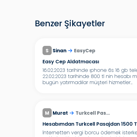
Benzer Şikayetler
S
Sinan
EasyCep
Easy Cep Aldatmacası
16.02.2023 tarihinde ıphone 6s 16 gb te
22.02.2023 tarihinde 800 tl nin hesabı 
bugün yatırmadılar müşteri hizmetler...
M
Murat
Turkcell Pas...
Hesabımdan Turkcell Pasajdan 1500 Tl
İnternetten vergi borcu ödemek isterk