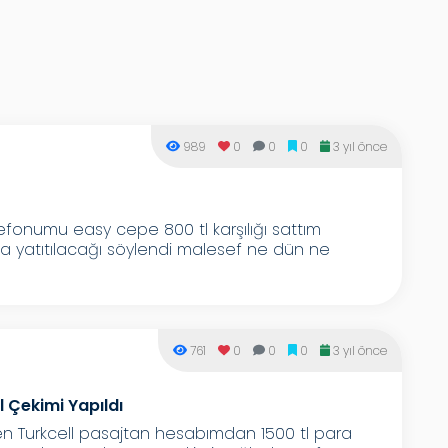
989
0
0
0
3 yıl önce
lefonumu easy cepe 800 tl karşılığı sattım
ma yatıtılacağı söylendi malesef ne dün ne
761
0
0
0
3 yıl önce
 Çekimi Yapıldı
en Turkcell pasajtan hesabımdan 1500 tl para