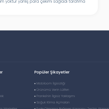
um yoktur yanlış para çekimi sağladı tarafıma
er
Popüler Şikayetler
Mobiloom İlgisizliği
Ürünümü Verin Lütfen
lık
Franke'nin İlgisiz Yaklaşımı
Soğuk Klima Açmaları
im Marketler
Evde Olmama Rağmen Kargomu Teslim Alama