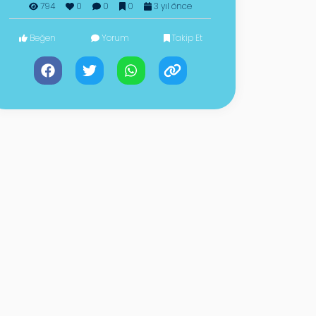
794
0
0
0
3 yıl önce
Beğen
Yorum
Takip Et