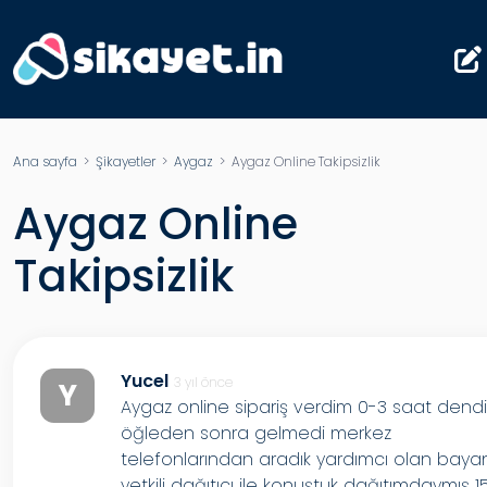
Ana sayfa
>
Şikayetler
>
Aygaz
> Aygaz Online Takipsizlik
Aygaz Online
Takipsizlik
Yucel
3 yıl önce
Y
Aygaz online sipariş verdim 0-3 saat dend
öğleden sonra gelmedi merkez
telefonlarından aradık yardımcı olan baya
yetkili dağıtıcı ile konuştuk dağıtımdaymış 1