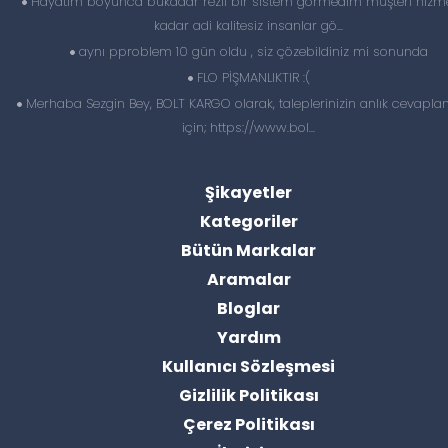
Hayatım boyunca bukadar rezil bir sistem görmedim müşteri hizme
kadar adi kalitesiz insanlar gö...
aynı pproblem 10 gün oldu , siz çözebildiniz mi sonunda
FLO PİŞMANLIKTIR :(
Merhaba Sezgin Bey, BOLT KARGO olarak, taleplerinizin anlık cevapl
için; https://www.bol...
Şikayetler
Kategoriler
Bütün Markalar
Aramalar
Bloglar
Yardım
Kullanıcı Sözleşmesi
Gizlilik Politikası
Çerez Politikası