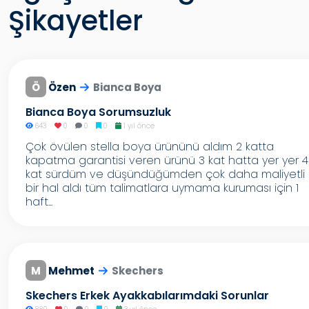
Şikayetler
Ö
Özen
Bianca Boya
Bianca Boya Sorumsuzluk
643
0
0
0
1 yıl önce
Çok övülen stella boya ürününü aldım 2 katta
kapatma garantisi veren ürünü 3 kat hatta yer yer 4
kat sürdüm ve düşündüğümden çok daha maliyetli
bir hal aldı tüm talimatlara uymama kuruması için 1
haft...
M
Mehmet
Skechers
Skechers Erkek Ayakkabılarımdaki Sorunlar