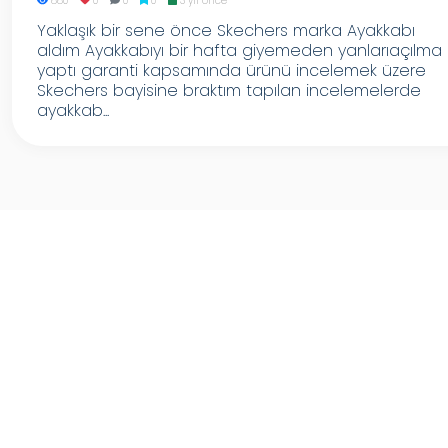
880
0
0
0
3 yıl önce
Yaklaşık bir sene önce Skechers marka Ayakkabı
aldım Ayakkabıyı bir hafta giyemeden yanlarıaçılma
yaptı garanti kapsamında ürünü incelemek üzere
Skechers bayisine braktım tapılan incelemelerde
ayakkab...