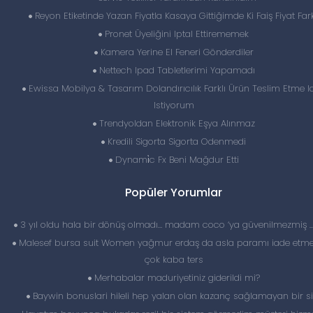
Reyon Etiketinde Yazan Fiyatla Kasaya Gittiğimde Ki Faiş Fiyat Fark
Pronet Üyeliğini Iptal Ettirememek
Kamera Yerine El Feneri Gönderdiler
Nettech Ipad Tabletlerimi Yapamadı
Ewissa Mobilya & Tasarım Dolandırıcılık Farklı Ürün Teslim Etme I
Istiyorum
Trendyoldan Elektronik Eşya Alınmaz
Kredili Sigorta Sigorta Odenmedi
Dynami̇c Fx Beni Mağdur Etti
Popüler Yorumlar
3 yıl oldu hala bir dönüş olmadı… madam coco ‘ya güvenilmezmiş 
Malesef bursa suit Women yağmur erdaş da asla paramı iade etme
çok kaba ters
Merhabalar maduriyetiniz giderildi mi?
Baywin bonuslari hileli hep yalan olan kazanç sağlamayan bir si