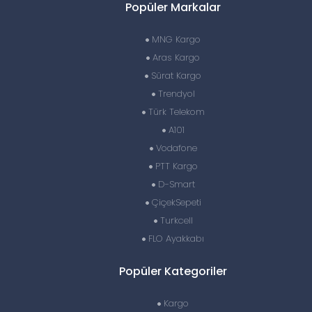
Popüler Markalar
MNG Kargo
Aras Kargo
Sürat Kargo
Trendyol
Türk Telekom
A101
Vodafone
PTT Kargo
D-Smart
ÇiçekSepeti
Turkcell
FLO Ayakkabı
Popüler Kategoriler
Kargo