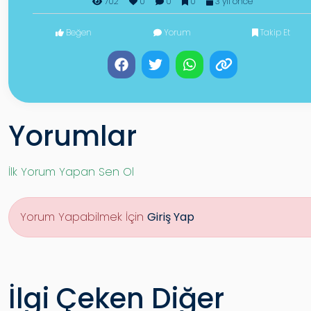
702
0
0
0
3 yıl önce
Beğen
Yorum
Takip Et
Yorumlar
İlk Yorum Yapan Sen Ol
Yorum Yapabilmek İçin
Giriş Yap
İlgi Çeken Diğer