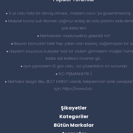
3 yıl oldu hala bir dönüş olmadı… madam coco ‘ya güvenilmezmiş 
Malesef bursa suit Women yağmur erdaş da asla paramı iade etme
çok kaba ters
Merhabalar maduriyetiniz giderildi mi?
Baywin bonuslari hileli hep yalan olan kazanç sağlamayan bir si
Hayatım boyunca bukadar rezil bir sistem görmedim müşteri hizme
kadar adi kalitesiz insanlar gö...
aynı pproblem 10 gün oldu , siz çözebildiniz mi sonunda
FLO PİŞMANLIKTIR :(
Merhaba Sezgin Bey, BOLT KARGO olarak, taleplerinizin anlık cevapl
için; https://www.bol...
Şikayetler
Kategoriler
Bütün Markalar