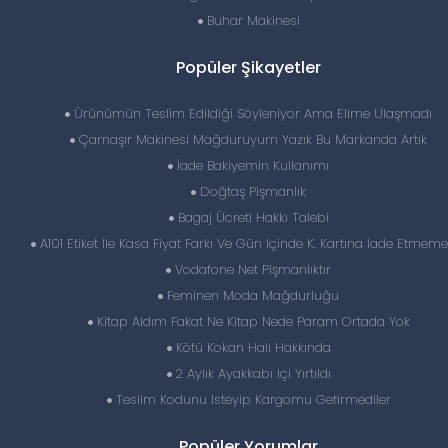
Buhar Makinesi
Popüler Şikayetler
Ürünümün Teslim Edildiği Söyleniyor Ama Elime Ulaşmadı
Çamaşır Makinesi Mağduruyum Yazık Bu Markanda Artık
İade Bakiyemin Kullanımı
Doğtaş Pişmanlık
Bagaj Ücreti Hakkı Talebi
A101 Etiket Ile Kasa Fiyat Farkı Ve Gün Içinde K. Kartına Iade Etmeme
Vodafone Net Pişmanlıktır
Feminen Moda Mağdurluğu
Kitap Aldım Fakat Ne Kitap Nede Param Ortada Yok
Kötü Kokan Halı Hakkında
2 Aylık Ayakkabı Içi Yırtıldı
Teslim Kodunu Isteyip Kargomu Getirmediler
Popüler Yorumlar