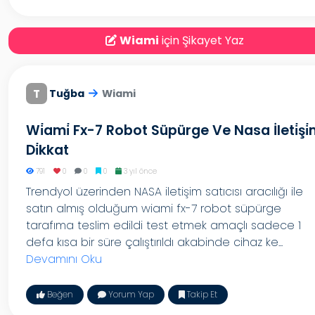
Wiami
için Şikayet Yaz
T
Tuğba
Wiami
Wi̇ami̇ Fx-7 Robot Süpürge Ve Nasa İleti̇şi
Di̇kkat
791
0
0
0
3 yıl önce
Trendyol üzerinden NASA iletişim satıcısı aracılığı ile
satın almış olduğum wiami fx-7 robot süpürge
tarafıma teslim edildi test etmek amaçlı sadece 1
defa kısa bir süre çalıştırıldı akabinde cihaz ke...
Devamını Oku
Beğen
Yorum Yap
Takip Et