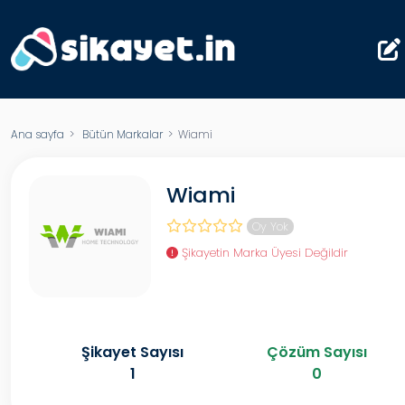
Ana sayfa
>
Bütün Markalar
> Wiami
Wiami
Oy Yok
Şikayetin Marka Üyesi Değildir
Şikayet Sayısı
Çözüm Sayısı
1
0