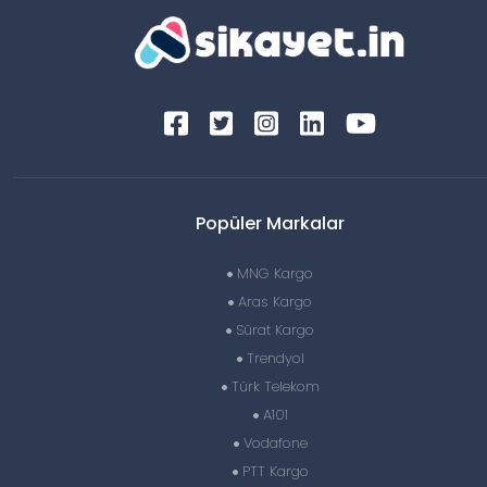
Popüler Markalar
MNG Kargo
Aras Kargo
Sürat Kargo
Trendyol
Türk Telekom
A101
Vodafone
PTT Kargo