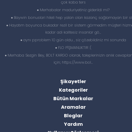
çok kaba ters
Merhabalar maduriyetiniz giderildi mi?
Baywin bonuslari hileli hep yalan olan kazanç sağlamayan bir si
Hayatım boyunca bukadar rezil bir sistem görmedim müşteri hizme
kadar adi kalitesiz insanlar gö...
aynı pproblem 10 gün oldu , siz çözebildiniz mi sonunda
FLO PİŞMANLIKTIR :(
Merhaba Sezgin Bey, BOLT KARGO olarak, taleplerinizin anlık cevapl
için; https://www.bol...
Şikayetler
Kategoriler
Bütün Markalar
Aramalar
Bloglar
Yardım