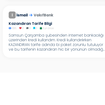
İ
İsmail
VakıfBank
Kazandıran Tarife Bilgi
1065
0
0
0
3 yıl önce
Samsun Çarşamba şubesinden internet bankacılığı
üzerinden kredi kullandım. Kredi kullandırılırken
KAZANDIRAN tarife adında bi paket zorunlu tutuluyor
ve bu tarifenin kazandıran hic bir yönünün olmadığ...