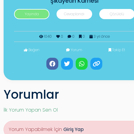
Şikayetin Karnesi
Yayında
Cevaplandı
Çözüldü
1040
0
0
0
3 yıl önce
Beğen
Yorum
Takip Et
Yorumlar
İlk Yorum Yapan Sen Ol
Yorum Yapabilmek İçin
Giriş Yap