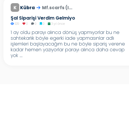
K
Kübra
Mf.scarfs (I...
Şal Siparişi Verdim Gelmiyo
929
0
0
0
3 yıl önce
1 ay oldu parayı alınca dönüş yapmıyorlar bu ne
sahtekarlık böyle egerki iade yapmasınlar adlı
işlemleri başlayacağım bu ne böyle sipariş verene
kadar hemen yazıyorlar parayı alınca daha cevap
yok .....