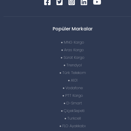
Popüler Markalar
MNG Kargo
Aras Kargo
Sürat Kargo
Trendyol
Türk Telekom
A101
Vodafone
PTT Kargo
D-Smart
ÇiçekSepeti
Turkcell
FLO Ayakkabı