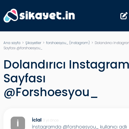
Ana sayfa
>
Şikayetler
>
forshoesyou_ (Instagram)
> Dolandırıcı Instagr
Sayfası @forshoesyou_
Dolandırıcı Instagra
Sayfası
@forshoesyou_
İclal
3 yıl önce
İ
İnstagramda @forshoesyou_ kullanıcı adlı