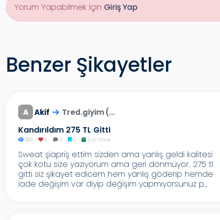
Yorum Yapabilmek İçin
Giriş Yap
Benzer Şikayetler
A
Akif
Tred.giyim (...
Kandırıldım 275 TL Gitti
669
0
0
0
3 yıl önce
Sweat şiapriş ettim sizden ama yanlış geldi kalitesi
çok kotu size yazıyorum ama geri dönmüyor.. 275 tl
gitti siz şikayet edicem hem yanlış göderip hemde
iade değişim var diyip değişim yapmıyorsunuz p...