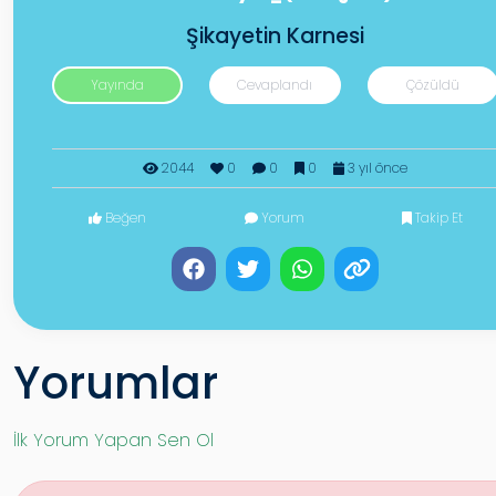
Şikayetin Karnesi
Yayında
Cevaplandı
Çözüldü
2044
0
0
0
3 yıl önce
Beğen
Yorum
Takip Et
Yorumlar
İlk Yorum Yapan Sen Ol