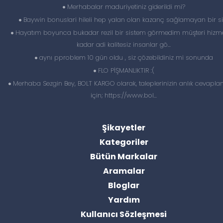
Merhabalar maduriyetiniz giderildi mi?
Baywin bonuslari hileli hep yalan olan kazanç sağlamayan bir si
Hayatım boyunca bukadar rezil bir sistem görmedim müşteri hizme
kadar adi kalitesiz insanlar gö...
aynı pproblem 10 gün oldu , siz çözebildiniz mi sonunda
FLO PİŞMANLIKTIR :(
Merhaba Sezgin Bey, BOLT KARGO olarak, taleplerinizin anlık cevapl
için; https://www.bol...
Şikayetler
Kategoriler
Bütün Markalar
Aramalar
Bloglar
Yardım
Kullanıcı Sözleşmesi