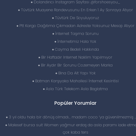
Dolandırıcı Instagram Sayfası @forshoesyou_
Tüvtürk Muayene Randevusunu En Erken 1 Ay Sonraya Atıyor
Tüvtürk De Soyuluyoruz
Ptt Kargo Dağıtıma Çıkmadan Adreste Yoksunuz Mesajı Atıyor
İnternet Taşıma Sorunu
İnternetimiz Hala Yok
Cayma Bedeli Hakkında
Bir Haftadır Internet Naklim Yapılmıyor
Bir Aydır Bir Sorunu Cozemeyen Marka
Bina Da Alt Yapı Yok
Batman Karşıyaka Mahallesi İnternet Kesintisi
Asla Türk Telekom Asla Baglatma
Popüler Yorumlar
3 yıl oldu hala bir dönüş olmadı… madam coco ‘ya güvenilmezmiş 
Malesef bursa suit Women yağmur erdaş da asla paramı iade etme
çok kaba ters