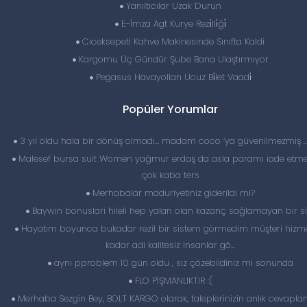
Yanıltıcılar Uzak Durun
E-İmza Agt Kurye Rezi̇lli̇ği̇
Ciceksepeti Kahve Makinesinde Sınıfta Kaldi
Kargomu Üç Gündür Şube Bana Ulaştırmıyor
Pegasus Havayolları Ucuz Bi̇let Vaadi̇
Popüler Yorumlar
3 yıl oldu hala bir dönüş olmadı… madam coco ‘ya güvenilmezmiş 
Malesef bursa suit Women yağmur erdaş da asla paramı iade etme
çok kaba ters
Merhabalar maduriyetiniz giderildi mi?
Baywin bonuslari hileli hep yalan olan kazanç sağlamayan bir si
Hayatım boyunca bukadar rezil bir sistem görmedim müşteri hizme
kadar adi kalitesiz insanlar gö...
aynı pproblem 10 gün oldu , siz çözebildiniz mi sonunda
FLO PİŞMANLIKTIR :(
Merhaba Sezgin Bey, BOLT KARGO olarak, taleplerinizin anlık cevapl