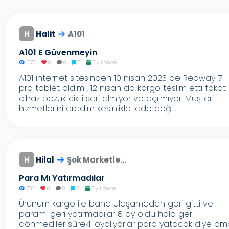
H
Halit
A101
A101 E Güvenmeyin
1072
0
0
0
3 yıl önce
A101 internet sitesinden 10 nisan 2023 de Redway 7
pro tablet aldım , 12 nisan da kargo teslim etti fakat
cihaz bozuk cikti sarj almiyor ve açılmıyor. Müşteri
hizmetlerini aradım kesinlikle iade deği...
H
Hilal
Şok Marketle...
Para Mı Yatırmadılar
768
0
0
0
3 yıl önce
Ürünüm kargo ile bana ulaşamadan geri gitti ve
paramı geri yatırmadılar 8 ay oldu hala geri
dönmediler sürekli oyalıyorlar para yatacak diye am