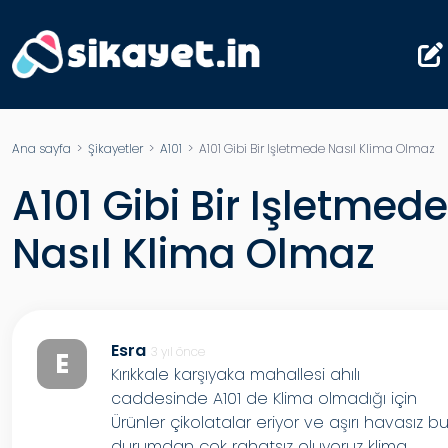
Ana sayfa
>
Şikayetler
>
A101
> A101 Gibi Bir Işletmede Nasıl Klima Olmaz
A101 Gibi Bir Işletmede
Nasıl Klima Olmaz
Esra
3 yıl önce
E
Kırıkkale karşıyaka mahallesi ahılı
caddesinde A101 de Klima olmadığı için
Ürünler çikolatalar eriyor ve aşırı havasız b
durumdan çok rahatsız oluyoruz klima