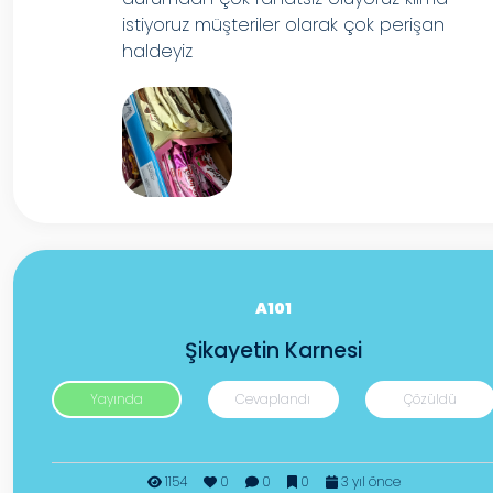
istiyoruz müşteriler olarak çok perişan
haldeyiz
A101
Şikayetin Karnesi
Yayında
Cevaplandı
Çözüldü
1154
0
0
0
3 yıl önce