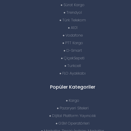
Sürat Kargo
Trendyol
Türk Telekom
A101
Vodafone
PTT Kargo
D-Smart
ÇiçekSepeti
Turkcell
FLO Ayakkabı
Popüler Kategoriler
Kargo
Pazaryeri Siteleri
Dijital Platform Yayıncılık
GSM Operatörleri
Marketler Zinciri-İndirim Marketler