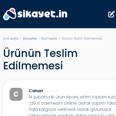
Ana sayfa
>
Şikayetler
>
Kozmevita
> Ürünün Teslim Edilmemesi
Ürünün Teslim
Edilmemesi
Canan
3 yıl önce
C
14 şubatta iki ürün sipariş ettim toplam tuta
239 tl ödemesini Online olarak yaptım faka
hala kargoya verilmedi olarak görünüyor
birkaç şikayet gördüm daha sonra bu site