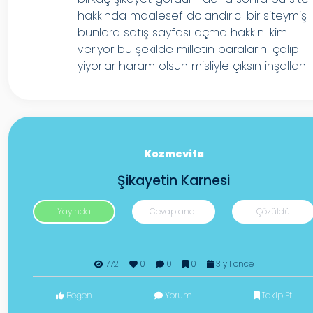
hakkında maalesef dolandırıcı bir siteymiş
bunlara satış sayfası açma hakkını kim
veriyor bu şekilde milletin paralarını çalıp
yiyorlar haram olsun misliyle çıksın inşallah
Kozmevita
Şikayetin Karnesi
Yayında
Cevaplandı
Çözüldü
772
0
0
0
3 yıl önce
Beğen
Yorum
Takip Et