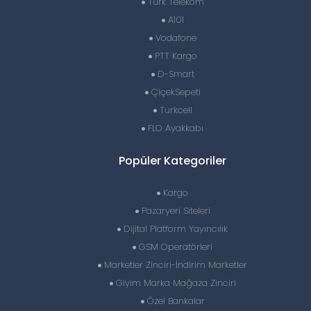
Türk Telekom
A101
Vodafone
PTT Kargo
D-Smart
ÇiçekSepeti
Turkcell
FLO Ayakkabı
Popüler Kategoriler
Kargo
Pazaryeri Siteleri
Dijital Platform Yayıncılık
GSM Operatörleri
Marketler Zinciri-İndirim Marketler
Giyim Marka Mağaza Zinciri
Özel Bankalar