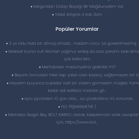
Kargondan Dolayı Bayağı Bir Mağduriyetim Var
Yıldat Artışına 4 Katı Zam
Popüler Yorumlar
3 yıl oldu hala bir dönüş olmadı… madam coco ‘ya güvenilmezmiş 
Malesef bursa suit Women yağmur erdaş da asla paramı iade etme
çok kaba ters
Merhabalar maduriyetiniz giderildi mi?
Baywin bonuslari hileli hep yalan olan kazanç sağlamayan bir si
Hayatım boyunca bukadar rezil bir sistem görmedim müşteri hizme
kadar adi kalitesiz insanlar gö...
aynı pproblem 10 gün oldu , siz çözebildiniz mi sonunda
FLO PİŞMANLIKTIR :(
Merhaba Sezgin Bey, BOLT KARGO olarak, taleplerinizin anlık cevapl
için; https://www.bol...