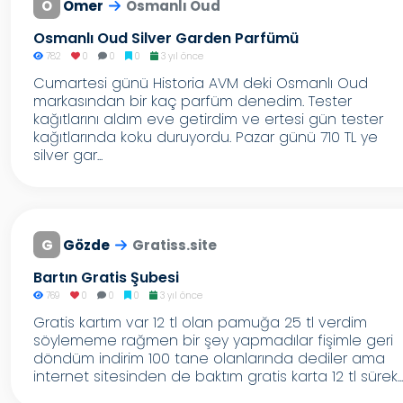
Ö
Ömer
Osmanlı Oud
Osmanlı Oud Silver Garden Parfümü
782
0
0
0
3 yıl önce
Cumartesi günü Historia AVM deki Osmanlı Oud
markasından bir kaç parfüm denedim. Tester
kağıtlarını aldım eve getirdim ve ertesi gün tester
kağıtlarında koku duruyordu. Pazar günü 710 TL ye
silver gar...
G
Gözde
Gratiss.site
Bartın Gratis Şubesi
769
0
0
0
3 yıl önce
Gratis kartım var 12 tl olan pamuğa 25 tl verdim
söylememe rağmen bir şey yapmadılar fişimle geri
döndüm indirim 100 tane olanlarında dediler ama
internet sitesinden de baktım gratis karta 12 tl sürek...