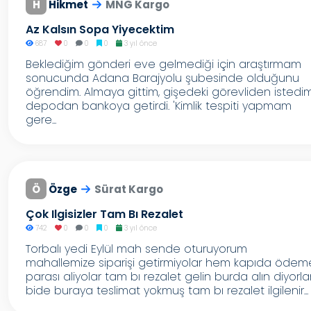
H
Hikmet
MNG Kargo
Az Kalsın Sopa Yiyecektim
687
0
0
0
3 yıl önce
Beklediğim gönderi eve gelmediği için araştırmam
sonucunda Adana Barajyolu şubesinde olduğunu
öğrendim. Almaya gittim, gişedeki görevliden istedim
depodan bankoya getirdi. 'Kimlik tespiti yapmam
gere...
Ö
Özge
Sürat Kargo
Çok Ilgisizler Tam Bı Rezalet
742
0
0
0
3 yıl önce
Torbalı yedi Eylül mah sende oturuyorum
mahallemize siparişi getirmiyolar hem kapıda ödem
parası aliyolar tam bı rezalet gelin burda alın diyorla
bide buraya teslimat yokmuş tam bı rezalet ilgilenir...