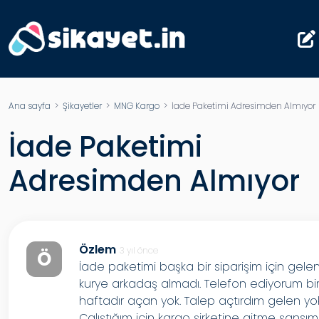
Ana sayfa
>
Şikayetler
>
MNG Kargo
> İade Paketimi Adresimden Almıyor
İade Paketimi
Adresimden Almıyor
Özlem
3 yıl önce
Ö
İade paketimi başka bir siparişim için gele
kurye arkadaş almadı. Telefon ediyorum bi
haftadır açan yok. Talep açtırdım gelen yok
Çalıştığım için kargo şirketine gitme şansım