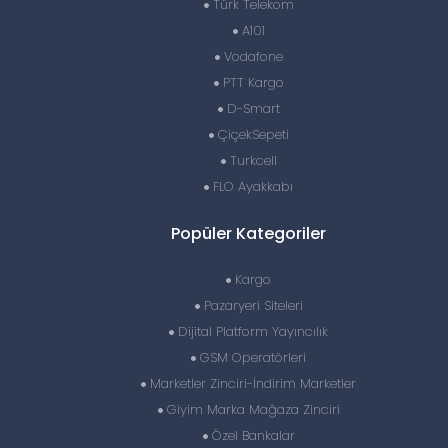
Türk Telekom
A101
Vodafone
PTT Kargo
D-Smart
ÇiçekSepeti
Turkcell
FLO Ayakkabı
Popüler Kategoriler
Kargo
Pazaryeri Siteleri
Dijital Platform Yayıncılık
GSM Operatörleri
Marketler Zinciri-İndirim Marketler
Giyim Marka Mağaza Zinciri
Özel Bankalar