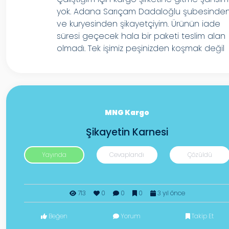
yok. Adana Sarıçam Dadaloğlu şubesinde
ve kuryesinden şikayetçiyim. Ürünün iade
süresi geçecek hala bir paketi teslim alan
olmadı. Tek işimiz peşinizden koşmak değil
MNG Kargo
Şikayetin Karnesi
Yayında
Cevaplandı
Çözüldü
713
0
0
0
3 yıl önce
Beğen
Yorum
Takip Et