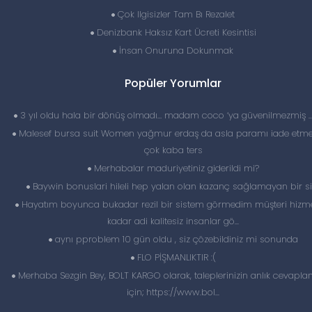
Çok Ilgisizler Tam Bı Rezalet
Denizbank Haksız Kart Ücreti Kesintisi
İnsan Onuruna Dokunmak
Popüler Yorumlar
3 yıl oldu hala bir dönüş olmadı… madam coco ‘ya güvenilmezmiş 
Malesef bursa suit Women yağmur erdaş da asla paramı iade etme
çok kaba ters
Merhabalar maduriyetiniz giderildi mi?
Baywin bonuslari hileli hep yalan olan kazanç sağlamayan bir si
Hayatım boyunca bukadar rezil bir sistem görmedim müşteri hizme
kadar adi kalitesiz insanlar gö...
aynı pproblem 10 gün oldu , siz çözebildiniz mi sonunda
FLO PİŞMANLIKTIR :(
Merhaba Sezgin Bey, BOLT KARGO olarak, taleplerinizin anlık cevapl
için; https://www.bol...