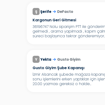
Ş
Şerife
DeFacto
Kargonun Geri Gitmesi
36196747 Nolu siparişim PTT ile gönderim
gelmedi , arama yapılmadı , kapım çalm
süreci başlayınca tekrar gönderemiyor..
Y
Yekta
Gusto Giyim
Gusto Giyim Şube Kapanışı
İzmir Alsancak şubede mağaza kapanış
sonu işlemlerini erken yaptıkları için iş
20.00 yazması gereksiz o halde...