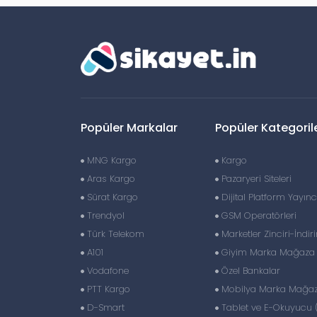
Popüler Markalar
Popüler Kategoril
MNG Kargo
Kargo
Aras Kargo
Pazaryeri Siteleri
Sürat Kargo
Dijital Platform Yayıncı
Trendyol
GSM Operatörleri
Türk Telekom
Marketler Zinciri-İndir
A101
Giyim Marka Mağaza Z
Vodafone
Özel Bankalar
PTT Kargo
Mobilya Marka Mağaza
D-Smart
Tablet ve E-Okuyucu 