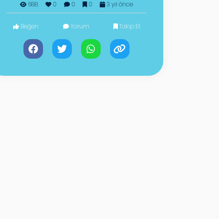
688
0
0
0
3 yıl önce
Beğen
Yorum
Takip Et