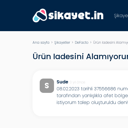
Şikaye
Ana sayfa
>
Şikayetler
>
DeFacto
> Ürün Iadesini Alamı
Ürün Iadesini Alamıyor
Sude
3 yıl önce
S
08.02.2023 tarihli 37556686 num
tarafından yanlışlıkla afet bölg
istiyorum talep oluşturuldu de