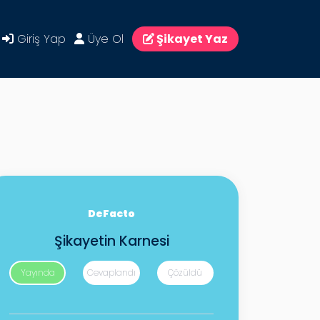
Giriş Yap
Üye Ol
Şikayet Yaz
DeFacto
Şikayetin Karnesi
Yayında
Cevaplandı
Çözüldü