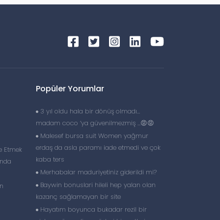
Popüler Yorumlar
3 yıl oldu hala bir dönüş olmadı…
madam coco ‘ya güvenilmezmiş …😡😡
Malesef bursa suit Women yağmur
erdaş da asla paramı iade etmedi ve çok
e Etmek
kaba ters
unda
Merhabalar maduriyetiniz giderildi mi?
Baywin bonuslari hileli hep yalan olan
en
kazanç sağlamayan bir site
Hayatım boyunca bukadar rezil bir