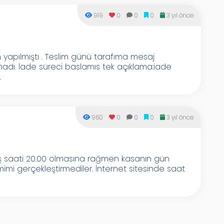
919
0
0
0
3 yıl önce
 yapılmıştı . Teslim günü tarafıma mesaj
adı. İade süreci baslamıs tek açıklama:iade
.
960
0
0
0
3 yıl önce
 saati 20.00 olmasına rağmen kasanın gün
lemimi gerçekleştirmediler. İnternet sitesinde saat