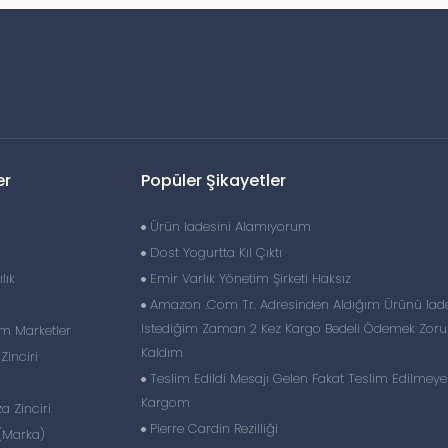
er
Popüler Şikayetler
Ürün Iadesini Alamıyorum
Dost Yogurtta Kıl Çıktı
lık
Emir Varlık Yönetim Şirketi Haksız
Amazon .Com Tr. Adresinden Aldığım Ürünü Iad
Istediğim Zaman 2 Kez Kargo Bedeli Ödemek Zor
im Marketler
Kaldım
inciri
Teslim Edildi Mesajı Gelen Fakat Teslim Edilmey
Kargom
 Zinciri
Pierre Cardin Rezilliği
(Marka)