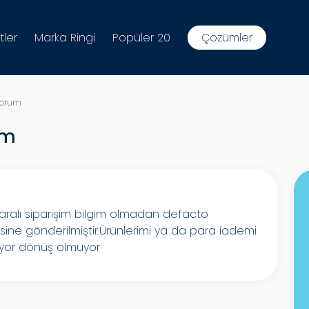
tler
Marka Ringi
Popüler 20
Çözümler
yorum
um
aralı siparişim bilgim olmadan defacto
esine gönderilmiştir.Ürünlerimi ya da para iademi
niyor dönüş olmuyor