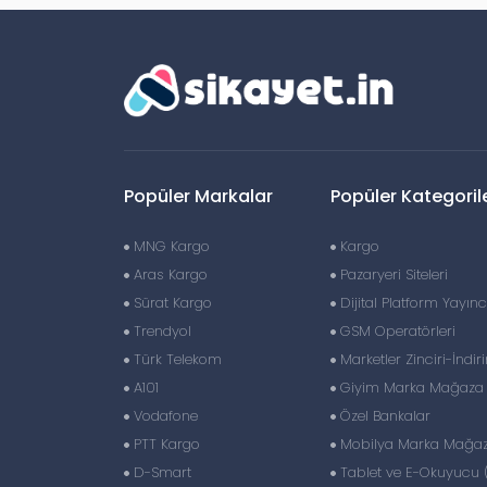
Popüler Markalar
Popüler Kategoril
MNG Kargo
Kargo
Aras Kargo
Pazaryeri Siteleri
Sürat Kargo
Dijital Platform Yayıncı
Trendyol
GSM Operatörleri
Türk Telekom
Marketler Zinciri-İndir
A101
Giyim Marka Mağaza Z
Vodafone
Özel Bankalar
PTT Kargo
Mobilya Marka Mağaza
D-Smart
Tablet ve E-Okuyucu 