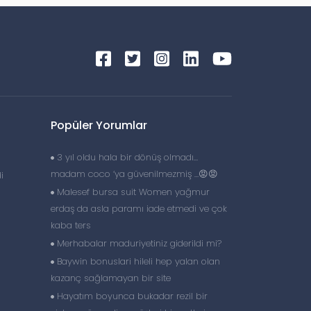
Popüler Yorumlar
3 yıl oldu hala bir dönüş olmadı…
madam coco ‘ya güvenilmezmiş …😡😡
i
Malesef bursa suit Women yağmur
erdaş da asla paramı iade etmedi ve çok
kaba ters
Merhabalar maduriyetiniz giderildi mi?
Baywin bonuslari hileli hep yalan olan
kazanç sağlamayan bir site
Hayatım boyunca bukadar rezil bir