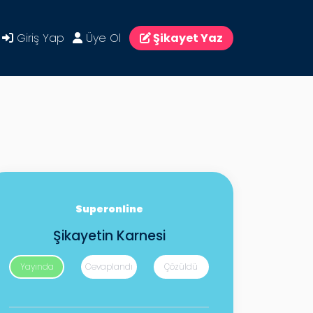
Giriş Yap
Üye Ol
Şikayet Yaz
Superonline
Şikayetin Karnesi
Yayında
Cevaplandı
Çözüldü