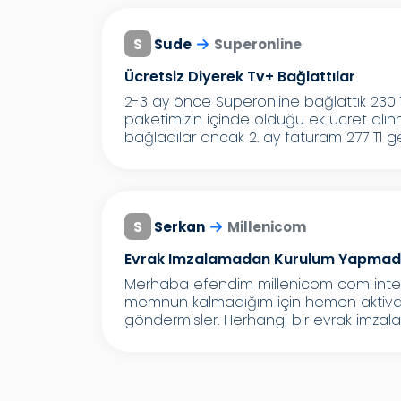
S
Sude
Superonline
Ücretsiz Diyerek Tv+ Bağlattılar
2-3 ay önce Superonline bağlattık 230 T
paketimizin içinde olduğu ek ücret alı
bağladılar ancak 2. ay faturam 277 Tl geld
S
Serkan
Millenicom
Evrak Imzalamadan Kurulum Yapmada
Merhaba efendim millenicom com inter
memnun kalmadığım için hemen aktivasyo
göndermisler. Herhangi bir evrak imzala