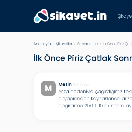
Şikaye
Ana sayfa
>
Şikayetler
>
Superonline
> İlk Önce Piriz Çat
İlk Önce Piriz Çatlak Son
Metin
3 yıl önce
M
Arıza nedeniyle çağırdığımiz tek
altyapısından kaynaklanan arızayı
degistirme 250 tl 10 dk sonra aynı