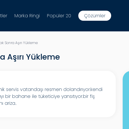
tler
Marka Ringi
Popüler 20
Çözümler
lak Sonra Aşırı Yükleme
ra Aşırı Yükleme
nik servis vatandaşı resmen dolandırıyor.kendi
 bir bahane ile tüketiciye yansıtıyor.bir fiş
 ariza..