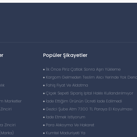
er
Popüler Şikayetler
İlk Önce Piriz Çatlak Sonra Aşırı Yükleme
Kargom Gelmeden Teslim Alıcı Yerinde Yok Dend
lık
Fahiş Fiyat Ve Aldatma
Çiçek Sepeti Sipariş Iptal Hakkı Kullandırılmıyor
im Marketler
İade Ettiğim Ürünün Ücreti Iade Edilmedi
inciri
Gezici Şube Atm 7300 TL Paraya El Koyulması
İade Etmek Istiyorum
 Zinciri
Para Alıkoyma Ve Hakaret
(Marka)
Kumtel Maduriyeti Ya