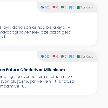
862
0
0
0
3 yıl önce
l aylık daha sonrasında bizi arayıp Tv+
nmayacağı söylenerek bize bizzat gelip
i...
762
0
0
0
3 yıl önce
n Fatura Gönderiyor Millenicom
net için başvurmuştum internetim den
n oluşturmuşlar ve ve 94 tl'lik fatura
madim ve ku...