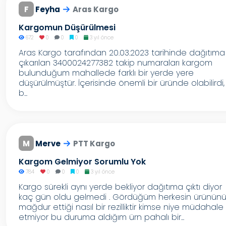
F
Feyha
Aras Kargo
Kargomun Düşürülmesi
672
0
0
0
3 yıl önce
Aras Kargo tarafından 20.03.2023 tarihinde dağıtıma
çıkarılan 3400024277382 takip numaraları kargom
bulunduğum mahallede farklı bir yerde yere
düşürülmüştür. İçerisinde önemli bir üründe olabilirdi,
b...
M
Merve
PTT Kargo
Kargom Gelmiyor Sorumlu Yok
784
0
0
0
3 yıl önce
Kargo sürekli aynı yerde bekliyor dağıtıma çıktı diyor
kaç gün oldu gelmedi . Gördüğüm herkesin ürünün
mağdur ettiği nasıl bir rezilliktir kimse niye müdahale
etmiyor bu duruma aldığım ürn pahalı bir...