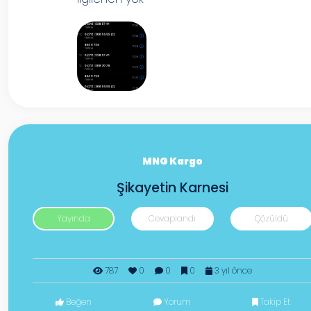
MNG Kargo
Şikayetin Karnesi
Yayında
Cevaplandı
Çözüldü
787
0
0
0
3 yıl önce
Beğen
Yorum
Takip Et