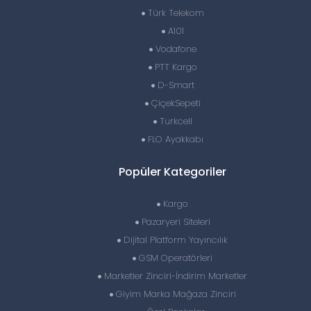
Türk Telekom
A101
Vodafone
PTT Kargo
D-Smart
ÇiçekSepeti
Turkcell
FLO Ayakkabı
Popüler Kategoriler
Kargo
Pazaryeri Siteleri
Dijital Platform Yayıncılık
GSM Operatörleri
Marketler Zinciri-İndirim Marketler
Giyim Marka Mağaza Zinciri