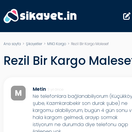
Ana sayfa
>
Şikayetler
>
MNG Kargo
> Rezil Bir Kargo Malesef
Rezil Bir Kargo Malese
Metin
3 yıl önce
M
Ne telefonlara bağlanabiliyorum (Küçükkö
şube, Kazımkarabekir son durak şube) ne
kargomu alabiliyorum, bugün 4 gün sonu 
hala kargom gelmedi, arayıp sormak
istiyorum ne durumda diye telefonu açıp
ilgilenen yok