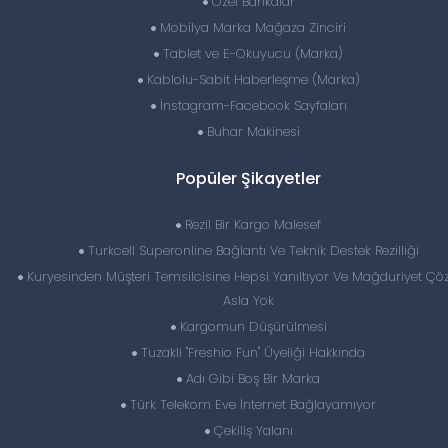
Özel Bankalar
Mobilya Marka Mağaza Zinciri
Tablet ve E-Okuyucu (Marka)
Kablolu-Sabit Haberleşme (Marka)
İnstagram-Facebook Sayfaları
Buhar Makinesi
Popüler Şikayetler
Rezil Bir Kargo Malesef
Turkcell Superonline Bağlantı Ve Teknik Destek Rezilliği
Kuryesinden Müşteri Temsilcisine Hepsi Yanıltıyor Ve Mağduriyet Ç
Asla Yok
Kargomun Düşürülmesi
Tuzakli "Freshio Fun" Üyeliği Hakkında
Adı Gibi Boş Bir Marka
Türk Telekom Eve İnternet Bağlayamıyor
Çekiliş Yalanı