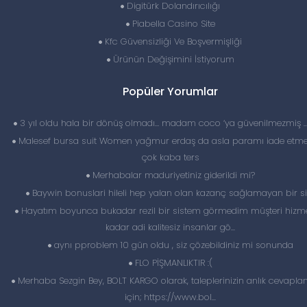
Digitürk Dolandırıcılığı
Piabella Casino Site
Kfc Güvensizliği Ve Boşvermişliği
Ürünün Değişimini İstiyorum
Popüler Yorumlar
3 yıl oldu hala bir dönüş olmadı… madam coco ‘ya güvenilmezmiş 
Malesef bursa suit Women yağmur erdaş da asla paramı iade etme
çok kaba ters
Merhabalar maduriyetiniz giderildi mi?
Baywin bonuslari hileli hep yalan olan kazanç sağlamayan bir si
Hayatım boyunca bukadar rezil bir sistem görmedim müşteri hizme
kadar adi kalitesiz insanlar gö...
aynı pproblem 10 gün oldu , siz çözebildiniz mi sonunda
FLO PİŞMANLIKTIR :(
Merhaba Sezgin Bey, BOLT KARGO olarak, taleplerinizin anlık cevapl
için; https://www.bol...