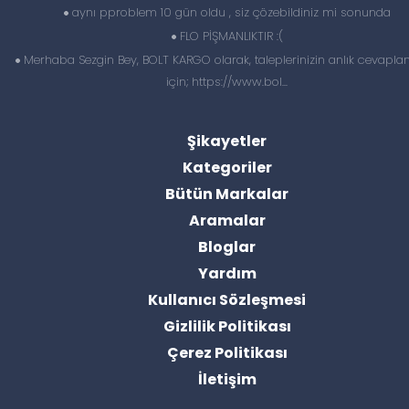
aynı pproblem 10 gün oldu , siz çözebildiniz mi sonunda
FLO PİŞMANLIKTIR :(
Merhaba Sezgin Bey, BOLT KARGO olarak, taleplerinizin anlık cevapl
için; https://www.bol...
Şikayetler
Kategoriler
Bütün Markalar
Aramalar
Bloglar
Yardım
Kullanıcı Sözleşmesi
Gizlilik Politikası
Çerez Politikası
İletişim