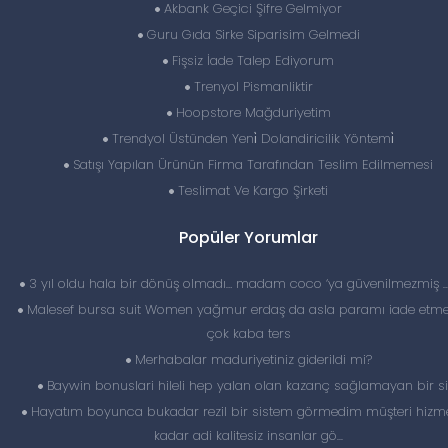
Akbank Geçici Şifre Gelmiyor
Guru Gıda Sirke Siparisim Gelmedi
Fişsiz İade Talep Ediyorum
Trenyol Pismanliktir
Hoopstore Mağduriyetim
Trendyol Üstünden Yeni̇ Dolandiricilik Yöntemi̇
Satışı Yapılan Ürünün Firma Tarafından Teslim Edilmemesi
Teslimat Ve Kargo Şirketi
Popüler Yorumlar
3 yıl oldu hala bir dönüş olmadı… madam coco ‘ya güvenilmezmiş 
Malesef bursa suit Women yağmur erdaş da asla paramı iade etme
çok kaba ters
Merhabalar maduriyetiniz giderildi mi?
Baywin bonuslari hileli hep yalan olan kazanç sağlamayan bir si
Hayatım boyunca bukadar rezil bir sistem görmedim müşteri hizme
kadar adi kalitesiz insanlar gö...