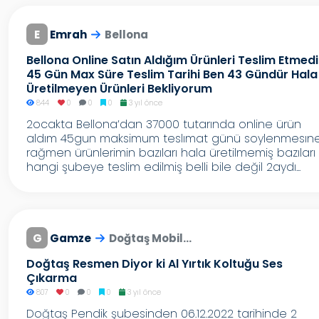
E
Emrah
Bellona
Bellona Online Satın Aldığım Ürünleri Teslim Etmedi
45 Gün Max Süre Teslim Tarihi Ben 43 Gündür Hala
Üretilmeyen Ürünleri Bekliyorum
844
0
0
0
3 yıl önce
2ocakta Bellona’dan 37000 tutarında online ürün
aldım 45gun maksimum teslımat günü soylenmesın
rağmen ürünlerimin bazıları hala üretilmemiş bazıları
hangi şubeye teslim edilmiş belli bile değil 2aydı...
G
Gamze
Doğtaş Mobil...
Doğtaş Resmen Diyor ki Al Yırtık Koltuğu Ses
Çıkarma
807
0
0
0
3 yıl önce
Doğtaş Pendik şubesinden 06.12.2022 tarihinde 2