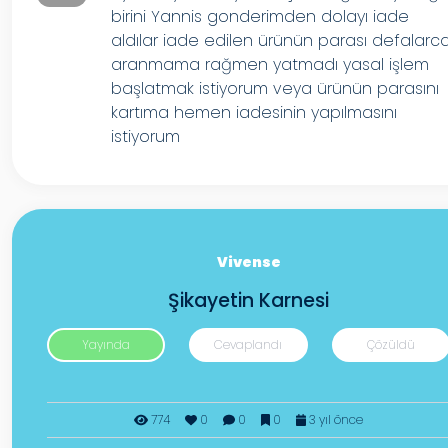
birini Yannis gonderimden dolayı iade
aldılar iade edilen ürünün parası defalarc
aranmama rağmen yatmadı yasal işlem
başlatmak istiyorum veya ürünün parasını
kartıma hemen iadesinin yapılmasını
istiyorum
Vivense
Şikayetin Karnesi
Yayında
Cevaplandı
Çözüldü
774
0
0
0
3 yıl önce