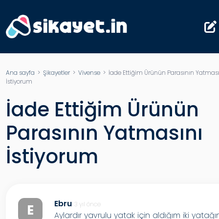
Ana sayfa
>
Şikayetler
>
Vivense
> İade Ettiğim Ürünün Parasının Yatması
İstiyorum
İade Ettiğim Ürünün
Parasının Yatmasını
İstiyorum
Ebru
3 yıl önce
E
Aylardır yavrulu yatak için aldığım iki yatağı