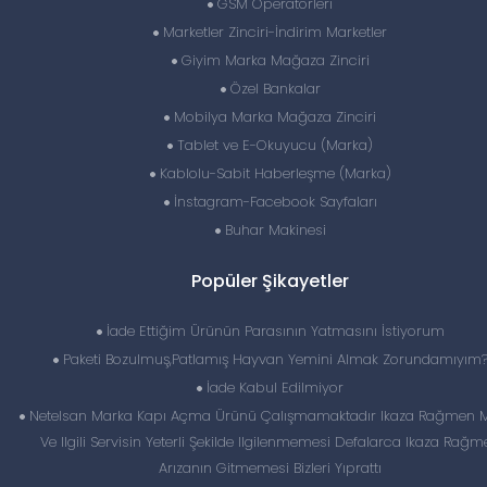
GSM Operatörleri
Marketler Zinciri-İndirim Marketler
Giyim Marka Mağaza Zinciri
Özel Bankalar
Mobilya Marka Mağaza Zinciri
Tablet ve E-Okuyucu (Marka)
Kablolu-Sabit Haberleşme (Marka)
İnstagram-Facebook Sayfaları
Buhar Makinesi
Popüler Şikayetler
İade Ettiğim Ürünün Parasının Yatmasını İstiyorum
Paketi Bozulmuş,Patlamış Hayvan Yemini Almak Zorundamıyım
İade Kabul Edilmiyor
Netelsan Marka Kapı Açma Ürünü Çalışmamaktadır Ikaza Rağmen M
Ve Ilgili Servisin Yeterli Şekilde Ilgilenmemesi Defalarca Ikaza Rağ
Arızanın Gitmemesi Bizleri Yıprattı