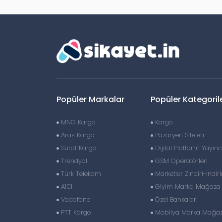
Popüler Markalar
Popüler Kategoril
MNG Kargo
Kargo
Aras Kargo
Pazaryeri Siteleri
Sürat Kargo
Dijital Platform Yayıncı
Trendyol
GSM Operatörleri
Türk Telekom
Marketler Zinciri-İndir
A101
Giyim Marka Mağaza Z
Vodafone
Özel Bankalar
PTT Kargo
Mobilya Marka Mağaza