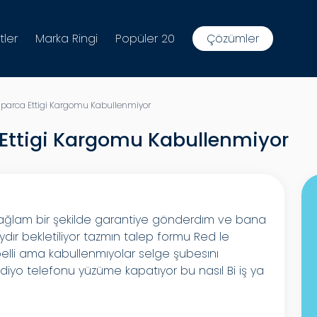
tler
Marka Ringi
Popüler 20
Çözümler
arca Ettigi Kargomu Kabullenmiyor
ttigi Kargomu Kabullenmiyor
sağlam bir şekilde garantiye gönderdım ve bana
aydır bekletiliyor tazmın talep formu Red le
 belli ama kabullenmıyolar selge şubesını
diyo telefonu yüzüme kapatıyor bu nasıl Bi iş ya