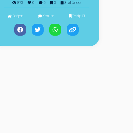
873
0
0
0
3 yıl önce
Beğen
Yorum
Takip Et