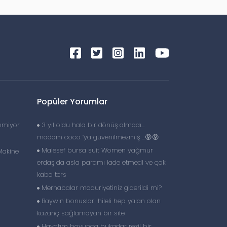
Popüler Yorumlar
nmiyor
3 yıl oldu hala bir dönüş olmadı…
madam coco ‘ya güvenilmezmiş …😡😡
Malesef bursa suit Women yağmur
Makine
erdaş da asla paramı iade etmedi ve çok
kaba ters
Merhabalar maduriyetiniz giderildi mi?
Baywin bonuslari hileli hep yalan olan
kazanç sağlamayan bir site
Hayatım boyunca bukadar rezil bir