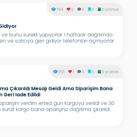
794
0
0
0
3 yıl önce
Gidiyor
ve bunu sürekli yapıyorlar 1 haftadır dağıtımda
ve satıcıya geri gidiyor telefonları açmıyorlar
1153
1
0
0
3 yıl önce
ıma Çıkarıldı Mesajı Geldi Ama Siparişim Bana
eri Iade Edildi
iparişini verdım ertesi gün kargoya verildi ve 30
surat kargo bana siparişiniz dağıtıma çıkarıldı