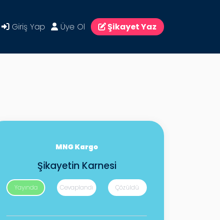
Giriş Yap
Üye Ol
Şikayet Yaz
MNG Kargo
Şikayetin Karnesi
Yayında
Cevaplandı
Çözüldü