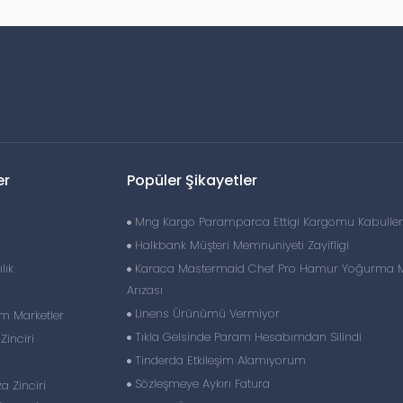
er
Popüler Şikayetler
Mng Kargo Paramparca Ettigi Kargomu Kabulle
Halkbank Müşteri Memnuniyeti Zayifligi
lık
Karaca Mastermaid Chef Pro Hamur Yoğurma 
Arızası
Linens Ürünümü Vermiyor
im Marketler
Tıkla Gelsinde Param Hesabımdan Silindi
inciri
Tinderda Etkileşim Alamıyorum
Sözleşmeye Aykırı Fatura
 Zinciri