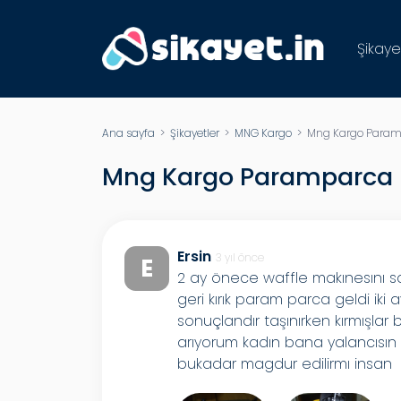
Şikaye
Ana sayfa
>
Şikayetler
>
MNG Kargo
> Mng Kargo Paramp
Mng Kargo Paramparca E
Ersin
3 yıl önce
E
2 ay önece waffle makınesını 
geri kırık param parca geldi iki 
sonuçlandır taşınırken kırmışlar
arıyorum kadın bana yalancısın 
bukadar magdur edilirmı insan