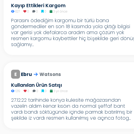
Kayıp Ettikleri Kargom
627
0
0
0
3 yıl önce
Parasını ödediğim kargomu bir türlü bana
göndermediler en son 18 kasımda yola çktığı bilgisi
var gerisi yok defalarca aradım ama çözüm yok
resmen kargomu kaybettiler hiç bi.şekilde geri dönü
sağlamıy...
E
Ebru
Watsons
Kullanılan Ürün Satışı
1219
0
0
0
3 yıl önce
27.12.22 tarihinde konya kulesite mağazasından
vazelin aldım kenar kısöın da normal şeffaf bant
vardı bandı söktügünde içinde parmak batırılmış bir
şekilde iz vardı resmen kullanılmış ve açınca fotog...