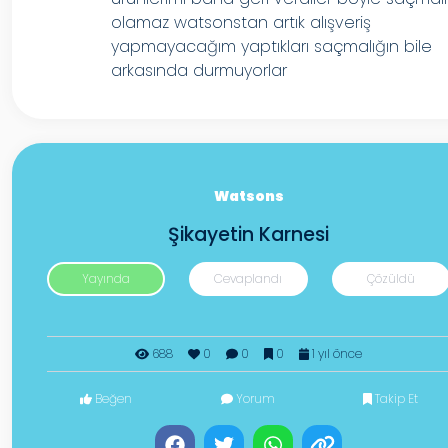
olamaz watsonstan artık alışveriş
yapmayacağım yaptıkları saçmalığın bile
arkasında durmuyorlar
Watsons
Şikayetin Karnesi
Yayında
Cevaplandı
Çözüldü
688
0
0
0
1 yıl önce
Beğen
Yorum
Takip Et