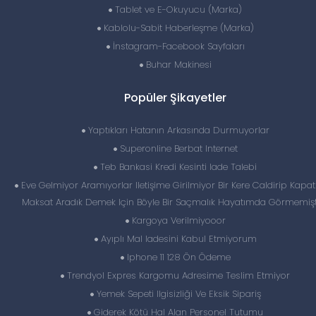
Tablet ve E-Okuyucu (Marka)
Kablolu-Sabit Haberleşme (Marka)
İnstagram-Facebook Sayfaları
Buhar Makinesi
Popüler Şikayetler
Yaptıkları Hatanın Arkasında Durmuyorlar
Superonline Berbat Internet
Teb Bankasi Kredi Kesinti Iade Talebi
Eve Gelmiyor Aramıyorlar Iletişime Girilmiyor Bir Kere Caldirip Kapatı
Maksat Aradık Demek Için Böyle Bir Saçmalık Hayatımda Görmemiş
Kargoya Verilmiyooor
Ayıplı Mal Iadesini Kabul Etmiyorum
Iphone 11 128 Ön Ödeme
Trendyol Expres Kargomu Adresime Teslim Etmiyor
Yemek Sepeti Ilgisizliği Ve Eksik Sipariş
Giderek Kötü Hal Alan Personel Tutumu