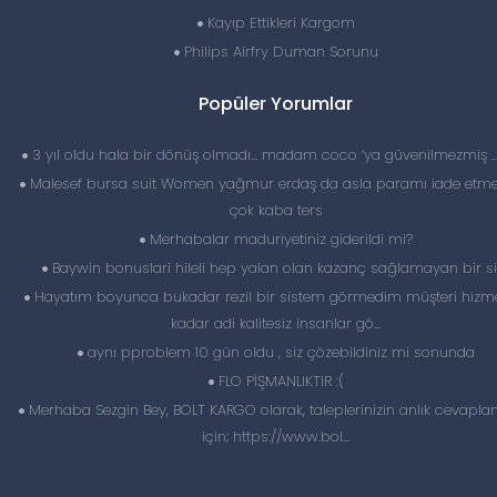
Kayıp Ettikleri Kargom
Philips Airfry Duman Sorunu
Popüler Yorumlar
3 yıl oldu hala bir dönüş olmadı… madam coco ‘ya güvenilmezmiş 
Malesef bursa suit Women yağmur erdaş da asla paramı iade etme
çok kaba ters
Merhabalar maduriyetiniz giderildi mi?
Baywin bonuslari hileli hep yalan olan kazanç sağlamayan bir si
Hayatım boyunca bukadar rezil bir sistem görmedim müşteri hizme
kadar adi kalitesiz insanlar gö...
aynı pproblem 10 gün oldu , siz çözebildiniz mi sonunda
FLO PİŞMANLIKTIR :(
Merhaba Sezgin Bey, BOLT KARGO olarak, taleplerinizin anlık cevapl
için; https://www.bol...