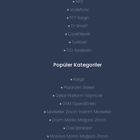
A101
Vodafone
PTT Kargo
D-Smart
ÇiçekSepeti
Turkcell
FLO Ayakkabı
Popüler Kategoriler
Kargo
Pazaryeri Siteleri
Dijital Platform Yayıncılık
GSM Operatörleri
Marketler Zinciri-İndirim Marketler
Giyim Marka Mağaza Zinciri
Özel Bankalar
Mobilya Marka Mağaza Zinciri