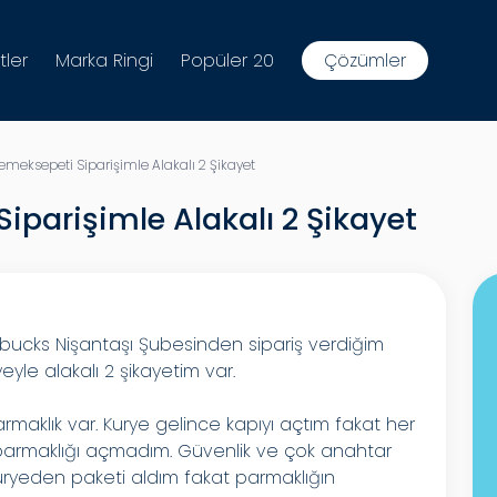
tler
Marka Ringi
Popüler 20
Çözümler
meksepeti Siparişimle Alakalı 2 Şikayet
iparişimle Alakalı 2 Şikayet
ucks Nişantaşı Şubesinden sipariş verdiğim
eyle alakalı 2 şikayetim var.
armaklık var. Kurye gelince kapıyı açtım fakat her
 parmaklığı açmadım. Güvenlik ve çok anahtar
ryeden paketi aldım fakat parmaklığın