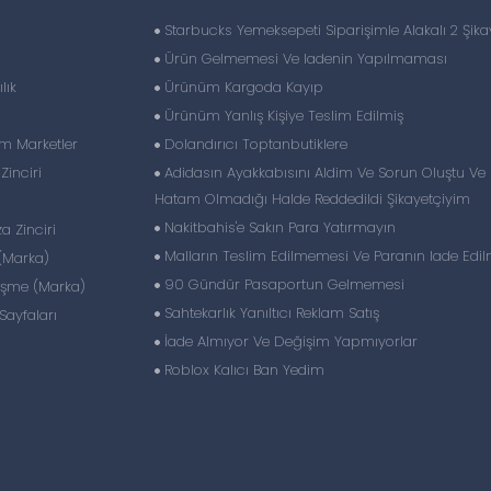
Starbucks Yemeksepeti Siparişimle Alakalı 2 Şika
Ürün Gelmemesi Ve Iadenin Yapılmaması
lık
Ürünüm Kargoda Kayıp
Ürünüm Yanlış Kişiye Teslim Edilmiş
im Marketler
Dolandırıcı Toptanbutiklere
inciri
Adidasın Ayakkabısını Aldim Ve Sorun Oluştu Ve
Hatam Olmadığı Halde Reddedildi Şikayetçiyim
Nakitbahis'e Sakın Para Yatırmayın
 Zinciri
Malların Teslim Edilmemesi Ve Paranın Iade Edi
(Marka)
90 Gündür Pasaportun Gelmemesi
eşme (Marka)
Sahtekarlık Yanıltıcı Reklam Satış
ayfaları
İade Almıyor Ve Değişim Yapmıyorlar
Roblox Kalıcı Ban Yedim