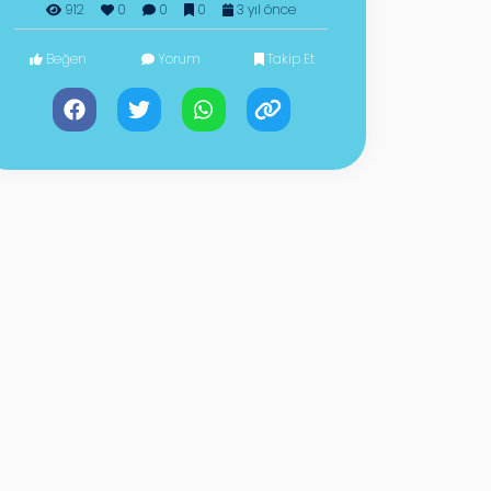
912
0
0
0
3 yıl önce
Beğen
Yorum
Takip Et