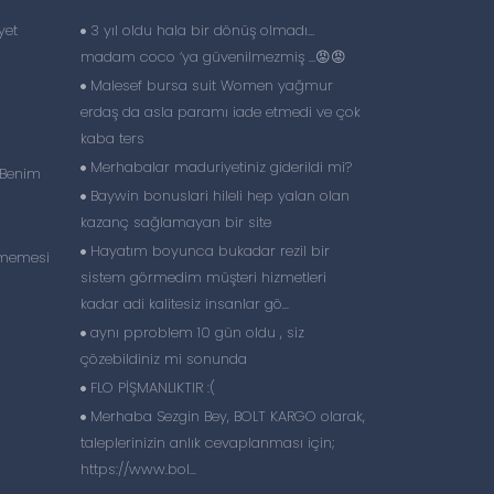
yet
3 yıl oldu hala bir dönüş olmadı…
madam coco ‘ya güvenilmezmiş …😡😡
Malesef bursa suit Women yağmur
erdaş da asla paramı iade etmedi ve çok
kaba ters
Merhabalar maduriyetiniz giderildi mi?
 Benim
Baywin bonuslari hileli hep yalan olan
kazanç sağlamayan bir site
Hayatım boyunca bukadar rezil bir
lmemesi
sistem görmedim müşteri hizmetleri
kadar adi kalitesiz insanlar gö...
aynı pproblem 10 gün oldu , siz
çözebildiniz mi sonunda
FLO PİŞMANLIKTIR :(
Merhaba Sezgin Bey, BOLT KARGO olarak,
taleplerinizin anlık cevaplanması için;
https://www.bol...