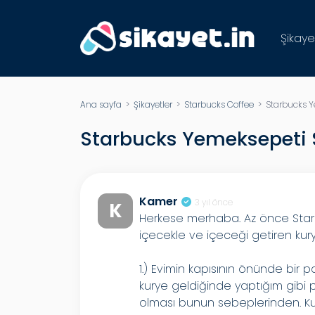
Şikaye
Ana sayfa
>
Şikayetler
>
Starbucks Coffee
> Starbucks Ye
Starbucks Yemeksepeti S
Kamer
3 yıl önce
K
Herkese merhaba. Az önce Starb
içecekle ve içeceği getiren kury
1.) Evimin kapısının önünde bir p
kurye geldiğinde yaptığım gibi
olması bunun sebeplerinden. Ku