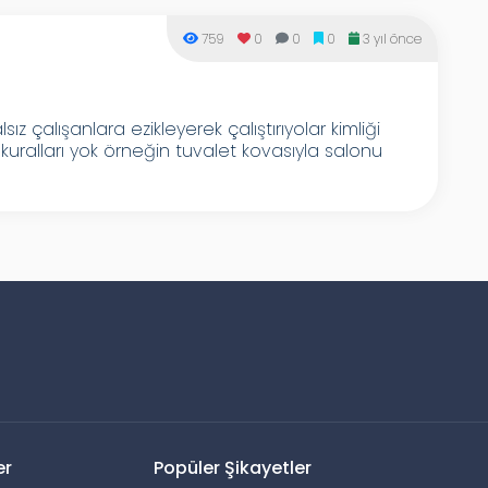
759
0
0
0
3 yıl önce
z çalışanlara ezikleyerek çalıştırıyolar kimliği
k kuralları yok örneğin tuvalet kovasıyla salonu
er
Popüler Şikayetler