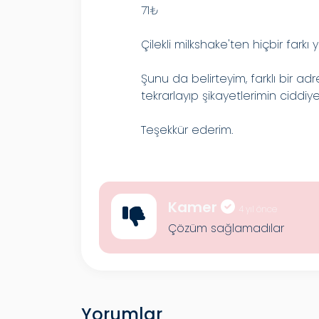
71₺
Çilekli milkshake'ten hiçbir farkı y
Şunu da belirteyim, farklı bir adr
tekrarlayıp şikayetlerimin ciddiy
Teşekkür ederim.
Kamer
4 yıl önce
Çözüm sağlamadılar
Yorumlar