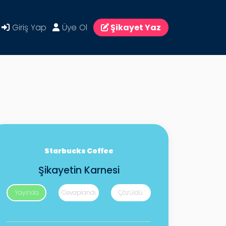
Giriş Yap
Üye Ol
Şikayet Yaz
Starbucks Coffee
Şikayetin Karnesi
Yayında
Cevaplandı
Çözüldü