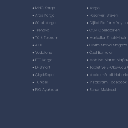
MNG Kargo
Kargo
Aras Kargo
Pazaryeri Siteleri
Sürat Kargo
Dijital Platform Yayıncı
Trendyol
GSM Operatörleri
Türk Telekom
Marketler Zinciri-İndir
A101
Giyim Marka Mağaza Z
Vodafone
Özel Bankalar
PTT Kargo
Mobilya Marka Mağaza
D-Smart
Tablet ve E-Okuyucu 
ÇiçekSepeti
Kablolu-Sabit Haberl
Turkcell
İnstagram-Facebook S
FLO Ayakkabı
Buhar Makinesi