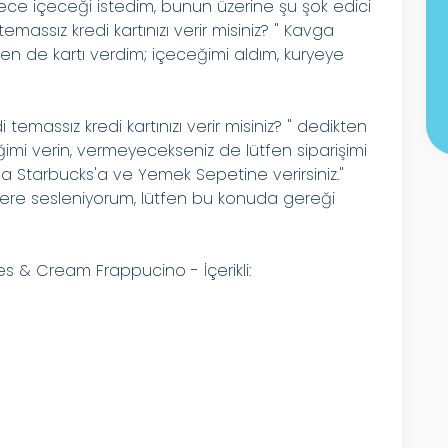
e içeceği istedim, bunun üzerine şu şok edici
emassız kredi kartınızı verir misiniz? " Kavga
ben de kartı verdim; içeceğimi aldım, kuryeye
emassız kredi kartınızı verir misiniz? " dedikten
imi verin, vermeyecekseniz de lütfen siparişimi
a Starbucks'a ve Yemek Sepetine verirsiniz."
lere sesleniyorum, lütfen bu konuda gereği
ies & Cream Frappucino - İçerikli: