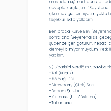
arasından sığmadı ben de sadec
cevapla karşılaştım: "Beyefendi t
çıkarmak gibi bir niyetim yoktu 
teşekkür edip yolladım.
Ben orada, Kurye Bey "Beyefendi t
sonra ona "Beyefendi siz içeceğ
şubenize geri götürün, hesabı d
demeyi bilmiyor muydum. Yetkili
yapılsın.
2.) Siparişini verdiğim Strawberr
+Tall (Küçük)
+%3 Yağlı Süt
+Strawberry (Çilek) Sos
+Badem Şurubu
+Kremasız (Üst Süsleme)
+Tatlandırıcı