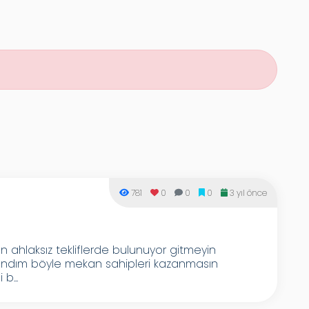
781
0
0
0
3 yıl önce
n ahlaksız tekliflerde bulunuyor gitmeyin
ndım böyle mekan sahipleri kazanmasın
b...