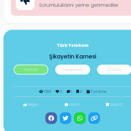
Sorumluluklarını yerine getirmediler
Türk Telekom
Şikayetin Karnesi
Yayında
Cevaplandı
Çözüldü
1083
0
1
0
3 yıl önce
Beğen
Yorum
Takip Et