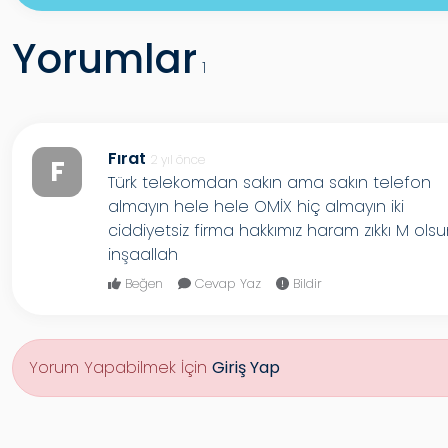
Yorumlar
1
Fırat
2 yıl önce
F
Türk telekomdan sakın ama sakın telefon
almayın hele hele OMİX hiç almayın iki
ciddiyetsiz firma hakkımız haram zıkkı M ols
inşaallah
Beğen
Cevap Yaz
Bildir
Yorum Yapabilmek İçin
Giriş Yap