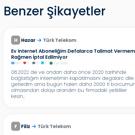
Benzer Şikayetler
H
Hazar
Türk Telekom
Ev Internet Aboneliğim Defalarca Talimat Verme
Rağmen İptal Edilmiyor
813
0
0
0
3 yıl önce
06.2022 de ve ondan daha önce 2020 tarihinde
bağlattığım internetimin kapatılmasını degalarc dile
getiedim ama bugün halen daha 2000 tl borcumu
olmasından dolayı arandım bu firmadaki yetkililer
kesin...
F
Filiz
Türk Telekom