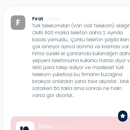
Fırat
3 yıl önce
F
Türk telekomdan (Van Viat Telekom) aldığ
OMİX 600 marka telefon daha 2. Ayında
kasası yamuldu... Çünkü telefon şarjda iken
çok ısınınyor ayrıca donma ve kasması var...
Firma sürekli el çantamda kullandığım dah
yepyeni telefonuma kullanıcı hatası diyor 
1400 para talep ediyor ve maalesef türk
telekom yüketiciyi bu firmanın kucağına
bırakıyor onlardan yana tavır alıyorlar.... Malı
satarken 50 takla ama sonrası ne halin
varsa gör diyorlar...
Firat
3 yıl önce