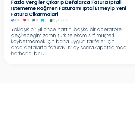
Fazla Vergiler Çıkarıp Defalarca Fatura Iptali
Istememe Rağmen Faturamı Iptal Etmeyip Yeni
Fatura Cikarmalari
861
0
0
0
3 yıl önce
Yaklaşık bir yıl önce hattını başka bir operatöre
geçireceğim zamn türk telekom sırf müşteri
kaybetmemek için bana uygun tarifeler için
aradı.defalarfa faturayı 12 ay sonra.kapattigimda
herhangi bir u...