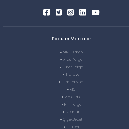
Popüler Markalar
MNG Kargo
Aras Kargo
Sürat Kargo
Trendyol
Türk Telekom
A101
Vodafone
PTT Kargo
D-Smart
ÇiçekSepeti
Turkcell