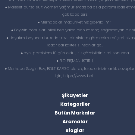
Malesef bursa suit Women yağmur erdaş da asla paramı iade etme
çok kaba ters
Merhabalar maduriyetiniz giderildi mi?
Baywin bonuslari hileli hep yalan olan kazanç sağlamayan bir si
Hayatım boyunca bukadar rezil bir sistem görmedim müşteri hizme
kadar adi kalitesiz insanlar gö...
aynı pproblem 10 gün oldu , siz çözebildiniz mi sonunda
FLO PİŞMANLIKTIR :(
Merhaba Sezgin Bey, BOLT KARGO olarak, taleplerinizin anlık cevapl
için; https://www.bol...
Şikayetler
Kategoriler
Bütün Markalar
Aramalar
Bloglar