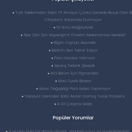
Türk Telekomdan Sakın Tlf Almayın Çünkü Genelde Bozuk Olan B
Cihazların Arkasında Durmuyor
Yıl Sonu Mağduriyeti
Aker Den Son Alışverişim!! Yönetim Mekanizması Nerede?
Bilgim Dışında Abonelik
Bildirim Sesi Tekrar Ediyor
Para Hesaba Yatmıyor
Sipariş Tedarik Şikayeti
A101 Benim İçin Pişmanlıktır
Mavi Üyelik Blokesi
Adres Değişikliği Para Iadesi Yapılmıyor
Trendyol Üzerinden Satın Alınan Gümüş Yüzük Problemi
A 101 Çalışma Saatii
Popüler Yorumlar
3 yıl oldu hala bir dönüş olmadı… madam coco ‘ya güvenilmezmiş 