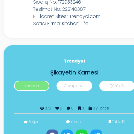
Sipariş No: 172933246
Teslimat No: 2221403871
E-Ticaret Sitesi: Trendyol.com
Satıcı Firma: Kitchen Life
Trendyol
Şikayetin Karnesi
Yayında
Cevaplandı
Çözüldü
876
0
0
0
3 yıl önce
Beğen
Yorum
Takip Et