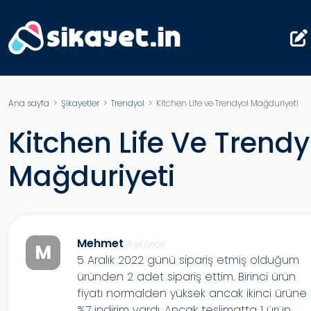
Ana sayfa
>
Şikayetler
>
Trendyol
> Kitchen Life ve Trendyol Mağduriyeti
Kitchen Life Ve Trendy
Mağduriyeti
Mehmet
3 yıl önce
M
5 Aralık 2022 günü sipariş etmiş olduğum
üründen 2 adet sipariş ettim. Birinci ürün
fiyatı normalden yüksek ancak ikinci ürüne
%7 indirim vardı. Ancak teslimatta 1 ürün