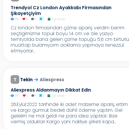
Trendyol Cz London Ayakkabı Firmasından
Şikayetçiyim
900
0
0
0
3 yıl önce
Cz london firmasından çizme sipariş verdim benm
seçtigimizme topuk boyu 1.4 cm ve öle yazıyo
terntyolda bana gelen çizme topuğu 5.6 cm birtürlü
muattap bulamıyorm acıklama yapmaya tenezzül
etmiyorlar...
T
Tekin
Aliexpress
Aliexpress Aldanmayın Dikkat Edin
787
0
1
0
3 yıl önce
26.Eylül.2022 tarihinde iki adet malzeme sipariş ettim
ve kargo gümrük bedeli dahil ödeme yaptım. Gel
gelelim ne mal geldi ne para idesi yaptılar. Bize
vermiş oldukları Kargo yani nakliye şirketi kapa...