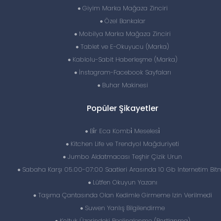
Giyim Marka Mağaza Zinciri
Özel Bankalar
Mobilya Marka Mağaza Zinciri
Tablet ve E-Okuyucu (Marka)
Kablolu-Sabit Haberleşme (Marka)
İnstagram-Facebook Sayfaları
Buhar Makinesi
Popüler Şikayetler
Bi̇r Eca Kombi̇ Meselesi̇
Kitchen Life ve Trendyol Mağduriyeti
Jumbo Aldatmacası Teşhir Çizik Urun
Sabaha Karşı 05.00-07:00 Saatleri Arasında 10 Gb Internetim Bit
Lütfen Okuyun Yazanı
Taşıma Çantasında Olan Kedimle Girmeme Izin Verilmedi
Suwen Yanlış Bilgilendirme
Koltuk Üzerindeki Peelinglenme (Portlanma)