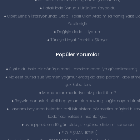
Hatalı İade Sonucu Ürünüm Kayboldu
Opet Benzin İstasyonunda Otobil Takili Olan Aracimiza Yanliş Yakit 
Yapilmiştir
Değişim Iade Istiyorum
Türkiye Hayat Emeklilik Şikayet
Popüler Yorumlar
3 yıl oldu hala bir dönüş olmadı… madam coco ‘ya güvenilmezmiş 
Malesef bursa suit Women yağmur erdaş da asla paramı iade etme
çok kaba ters
Merhabalar maduriyetiniz giderildi mi?
Baywin bonuslari hileli hep yalan olan kazanç sağlamayan bir si
Hayatım boyunca bukadar rezil bir sistem görmedim müşteri hizme
kadar adi kalitesiz insanlar gö...
aynı pproblem 10 gün oldu , siz çözebildiniz mi sonunda
FLO PİŞMANLIKTIR :(