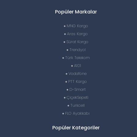
Popüler Markalar
MNG Kargo
Aras Kargo
Sürat Kargo
Trendyol
Türk Telekom
A101
Vodafone
PTT Kargo
D-Smart
ÇiçekSepeti
Turkcell
FLO Ayakkabı
Popüler Kategoriler