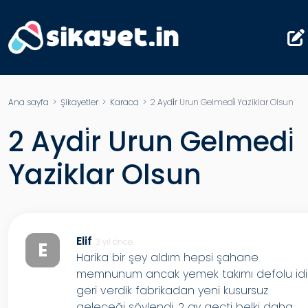
Ana sayfa
>
Şikayetler
>
Karaca
> 2 Aydi̇r Urun Gelmedi̇ Yaziklar Olsun
2 Aydi̇r Urun Gelmedi̇
Yaziklar Olsun
Elif
3 yıl önce
E
Harika bir şey aldım hepsi şahane
memnunum ancak yemek takımı defolu idi
geri verdik fabrikadan yeni kusursuz
geleceği söylendi. 2 ay geçti belki daha