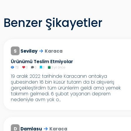
Benzer Şikayetler
S
Sevilay
Karaca
Ürünümü Teslim Etmiyolar
731
0
0
0
3 yıl önce
19 aralık 2022 tarihinde Karacanın antakya
şubesinden 16 bin küsür tutarın da bi alışveriş
gerçekleştirdim tüm ürünlerim geldi ama yemek
takımım gelmedi. 6 şubat yaşanan deprem
nedeniyle avm yok o...
D
Damlasu
Karaca