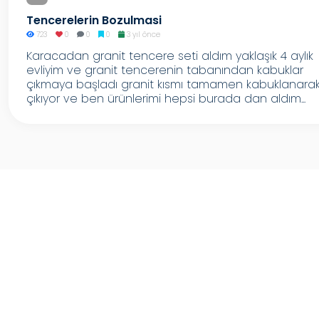
Tencerelerin Bozulmasi
723
0
0
0
3 yıl önce
Karacadan granit tencere seti aldım yaklaşık 4 aylık
evliyim ve granit tencerenin tabanından kabuklar
çıkmaya başladı granit kısmı tamamen kabuklanara
çıkıyor ve ben ürünlerimi hepsi burada dan aldım...