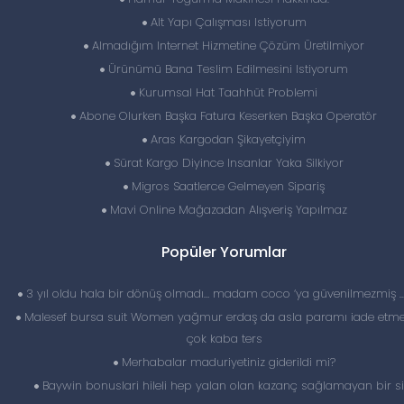
Alt Yapı Çalışması Istiyorum
Almadığım Internet Hizmetine Çözüm Üretilmiyor
Ürünümü Bana Teslim Edilmesini Istiyorum
Kurumsal Hat Taahhüt Problemi
Abone Olurken Başka Fatura Keserken Başka Operatör
Aras Kargodan Şikayetçiyim
Sürat Kargo Diyince Insanlar Yaka Silkiyor
Migros Saatlerce Gelmeyen Sipariş
Mavi Online Mağazadan Alışveriş Yapılmaz
Popüler Yorumlar
3 yıl oldu hala bir dönüş olmadı… madam coco ‘ya güvenilmezmiş 
Malesef bursa suit Women yağmur erdaş da asla paramı iade etme
çok kaba ters
Merhabalar maduriyetiniz giderildi mi?
Baywin bonuslari hileli hep yalan olan kazanç sağlamayan bir si