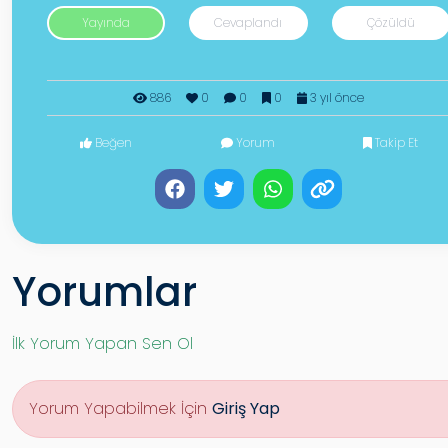
Yayında
Cevaplandı
Çözüldü
886
0
0
0
3 yıl önce
Beğen
Yorum
Takip Et
Yorumlar
İlk Yorum Yapan Sen Ol
Yorum Yapabilmek İçin
Giriş Yap