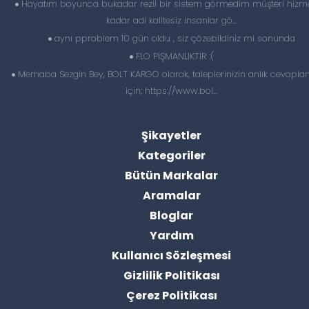
Hayatım boyunca bukadar rezil bir sistem görmedim müşteri hizme
kadar adi kalitesiz insanlar gö...
aynı pproblem 10 gün oldu , siz çözebildiniz mi sonunda
FLO PİŞMANLIKTIR :(
Merhaba Sezgin Bey, BOLT KARGO olarak, taleplerinizin anlık cevapl
için; https://www.bol...
Şikayetler
Kategoriler
Bütün Markalar
Aramalar
Bloglar
Yardım
Kullanıcı Sözleşmesi
Gizlilik Politikası
Çerez Politikası