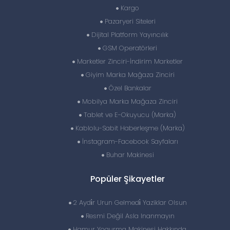
Kargo
Pazaryeri Siteleri
Dijital Platform Yayıncılık
GSM Operatörleri
Marketler Zinciri-İndirim Marketler
Giyim Marka Mağaza Zinciri
Özel Bankalar
Mobilya Marka Mağaza Zinciri
Tablet ve E-Okuyucu (Marka)
Kablolu-Sabit Haberleşme (Marka)
İnstagram-Facebook Sayfaları
Buhar Makinesi
Popüler Şikayetler
2 Aydi̇r Urun Gelmedi̇ Yaziklar Olsun
Resmi Değil Asla Inanmayın
Hamur Yogurma Makinesi Hakkında.