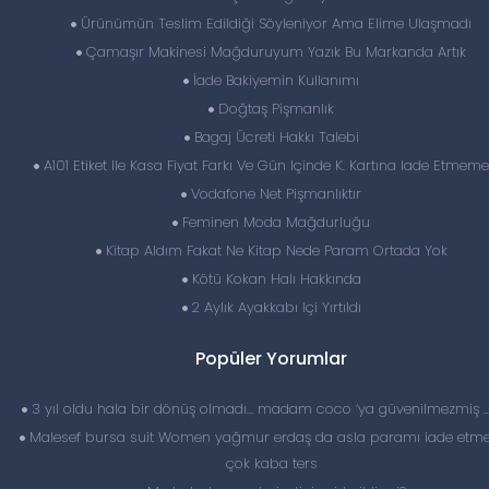
Ürünümün Teslim Edildiği Söyleniyor Ama Elime Ulaşmadı
Çamaşır Makinesi Mağduruyum Yazık Bu Markanda Artık
İade Bakiyemin Kullanımı
Doğtaş Pişmanlık
Bagaj Ücreti Hakkı Talebi
A101 Etiket Ile Kasa Fiyat Farkı Ve Gün Içinde K. Kartına Iade Etmeme
Vodafone Net Pişmanlıktır
Feminen Moda Mağdurluğu
Kitap Aldım Fakat Ne Kitap Nede Param Ortada Yok
Kötü Kokan Halı Hakkında
2 Aylık Ayakkabı Içi Yırtıldı
Popüler Yorumlar
3 yıl oldu hala bir dönüş olmadı… madam coco ‘ya güvenilmezmiş 
Malesef bursa suit Women yağmur erdaş da asla paramı iade etme
çok kaba ters