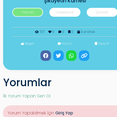
Şikayetin Karnesi
Yayında
Cevaplandı
Çözüldü
727
0
0
0
3 yıl önce
Beğen
Yorum
Takip Et
Yorumlar
İlk Yorum Yapan Sen Ol
Yorum Yapabilmek İçin
Giriş Yap