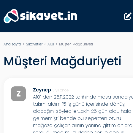
Ana sayfa
>
Şikayetler
>
A101
> Müşteri Mağduriyeti
Müşteri Mağduriyeti
Zeynep
3 yıl önce
Z
A101 den 26.11.2022 tarihinde masa sandaly
takımı aldım 15 iş günü içerisinde dönüş
olacağını söylediler.Lakin 25 gün oldu hala
gelmemişti bende bu sepetten ötürü
mağaza çalışanlarının yanına gittim onlara
sorduğumda müdürlerine sorup dönüş