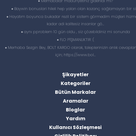
Merhabalar maduriyetiniz giderildi mi?
Baywin bonuslari hileli hep yalan olan kazanç sağlamayan bir si
Hayatım boyunca bukadar rezil bir sistem görmedim müşteri hizme
kadar adi kalitesiz insanlar gö...
aynı pproblem 10 gün oldu , siz çözebildiniz mi sonunda
FLO PİŞMANLIKTIR :(
Merhaba Sezgin Bey, BOLT KARGO olarak, taleplerinizin anlık cevapl
için; https://www.bol...
Şikayetler
Kategoriler
Bütün Markalar
Aramalar
Bloglar
Yardım
Kullanıcı Sözleşmesi