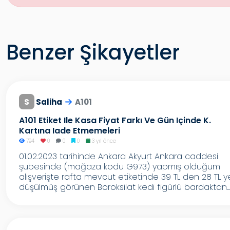
Benzer Şikayetler
S
Saliha
A101
A101 Etiket Ile Kasa Fiyat Farkı Ve Gün Içinde K.
Kartına Iade Etmemeleri
794
0
0
0
3 yıl önce
01.02.2023 tarihinde Ankara Akyurt Ankara caddesi
şubesinde (mağaza kodu G973) yapmış olduğum
alışverişte rafta mevcut etiketinde 39 TL den 28 TL y
düşülmüş görünen Boroksilat kedi figürlü bardaktan...