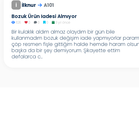
İ
İlknur
A101
Bozuk Ürün Iadesi Almıyor
826
0
0
0
3 yıl önce
Bir kulaklık aldım almaz olaydım bir gün bile
kullanmadım bozuk değişim iade yapmıyorlar para
çöp resmen fişle gittiğim halde hemde haram olsu
başka da bir şey demiyorum. Şikayette ettim
defalarca c...