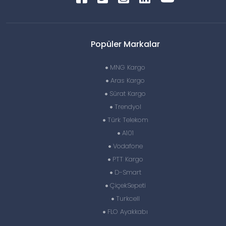
Popüler Markalar
MNG Kargo
Aras Kargo
Sürat Kargo
Trendyol
Türk Telekom
A101
Vodafone
PTT Kargo
D-Smart
ÇiçekSepeti
Turkcell
FLO Ayakkabı