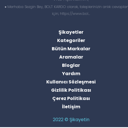
Merhaba Sezgin Bey, BOLT KARGO olarak, taleplerinizin anlık cevapl
için; https://www.bol...
Şikayetler
Kategoriler
Bütün Markalar
Aramalar
Bloglar
Yardım
Kullanıcı Sözleşmesi
Gizlilik Politikası
Çerez Politikası
İletişim
2022 © Şikayetin