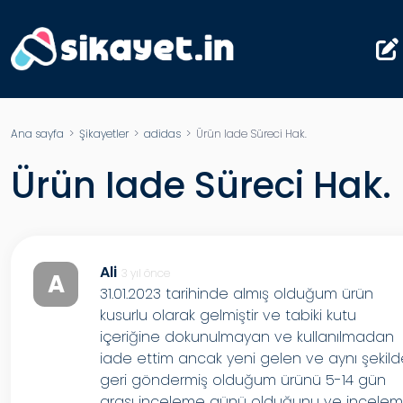
Ana sayfa
>
Şikayetler
>
adidas
> Ürün Iade Süreci Hak.
Ürün Iade Süreci Hak.
Ali
3 yıl önce
A
31.01.2023 tarihinde almış olduğum ürün
kusurlu olarak gelmiştir ve tabiki kutu
içeriğine dokunulmayan ve kullanılmadan
iade ettim ancak yeni gelen ve aynı şekil
geri göndermiş olduğum ürünü 5-14 gün
arası inceleme günü olduğunu ve incele