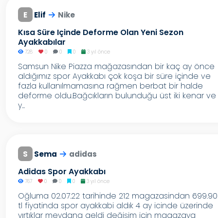
E
Elif
Nike
Kısa Süre Içinde Deforme Olan Yeni Sezon
Ayakkabılar
728
0
0
0
3 yıl önce
Samsun Nike Piazza mağazasından bir kaç ay önce
aldığımız spor Ayakkabı çok koşa bir süre içinde ve
fazla kullanılmamasına rağmen berbat bir halde
deforme oldu.Bağcıkların bulunduğu üst iki kenar ve
y...
S
Sema
adidas
Adidas Spor Ayakkabı
767
0
0
0
3 yıl önce
Oğluma 02.07.22 tarihinde 212 magazasindan 699.90
tl fiyatinda spor ayakkabi aldık 4 ay icinde üzerinde
yırtıklar meydana geldi değişim için magazaya