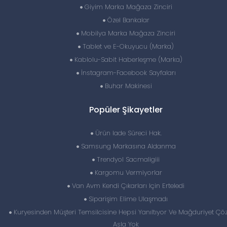
Giyim Marka Mağaza Zinciri
Özel Bankalar
Mobilya Marka Mağaza Zinciri
Tablet ve E-Okuyucu (Marka)
Kablolu-Sabit Haberleşme (Marka)
İnstagram-Facebook Sayfaları
Buhar Makinesi
Popüler Şikayetler
Ürün Iade Süreci Hak.
Samsung Markasına Aldanma
Trendyol Sacmaligiii
Kargomu Vermiyorlar
Van Avm Kendi Çıkarları Için Erteledi
Siparişim Elime Ulaşmadı
Kuryesinden Müşteri Temsilcisine Hepsi Yanıltıyor Ve Mağduriyet Ç
Asla Yok