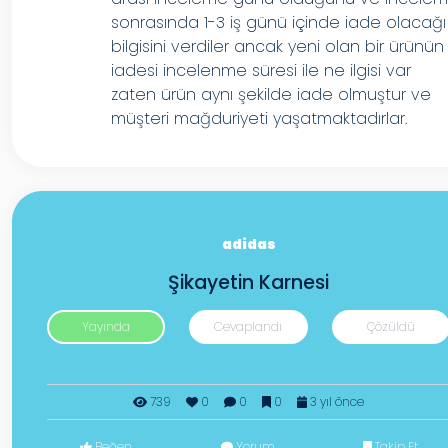
sonrasında 1-3 iş günü içinde iade olacağı
bilgisini verdiler ancak yeni olan bir ürünün
iadesi incelenme süresi ile ne ilgisi var
zaten ürün aynı şekilde iade olmuştur ve
müşteri mağduriyeti yaşatmaktadırlar.
adidas
Şikayetin Karnesi
Yayında
Cevaplandı
Çözüldü
739
0
0
0
3 yıl önce
Beğen
Yorum
Takip Et