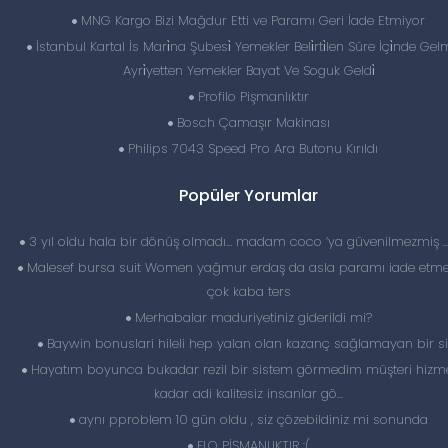
MNG Kargo Bizi Mağdur Etti ve Paramı Geri İade Etmiyor
İstanbul Kartal İs Mari̇na Şubesi̇ Yemekler Beli̇rti̇len Süre İçi̇nde Gelm
Ayri̇yetten Yemekler Bayat Ve Soguk Geldi̇
Profilo Pişmanlıktır
Bosch Çamaşır Makinası
Philips 7043 Speed Pro Ara Butonu Kırıldı
Popüler Yorumlar
3 yıl oldu hala bir dönüş olmadı… madam coco ‘ya güvenilmezmiş 
Malesef bursa suit Women yağmur erdaş da asla paramı iade etme
çok kaba ters
Merhabalar maduriyetiniz giderildi mi?
Baywin bonuslari hileli hep yalan olan kazanç sağlamayan bir si
Hayatım boyunca bukadar rezil bir sistem görmedim müşteri hizme
kadar adi kalitesiz insanlar gö...
aynı pproblem 10 gün oldu , siz çözebildiniz mi sonunda
FLO PİŞMANLIKTIR :(