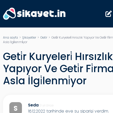
Ana sayfa
>
Şikayetler
>
Getir
> Geti̇r Kuryeleri̇ Hırsızlık Yapıyor Ve Geti̇r Fi̇r
Asla İlgi̇lenmi̇yor
Geti̇r Kuryeleri̇ Hırsızlık
Yapıyor Ve Geti̇r Fi̇rm
Asla İlgi̇lenmi̇yor
Seda
3 yıl önce
S
16.12.2022 tarihinde eve su siparişi verdim.