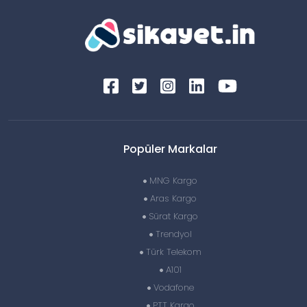
Popüler Markalar
MNG Kargo
Aras Kargo
Sürat Kargo
Trendyol
Türk Telekom
A101
Vodafone
PTT Kargo