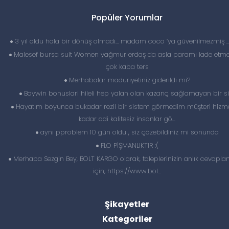
Popüler Yorumlar
3 yıl oldu hala bir dönüş olmadı… madam coco ‘ya güvenilmezmiş 
Malesef bursa suit Women yağmur erdaş da asla paramı iade etme
çok kaba ters
Merhabalar maduriyetiniz giderildi mi?
Baywin bonuslari hileli hep yalan olan kazanç sağlamayan bir si
Hayatım boyunca bukadar rezil bir sistem görmedim müşteri hizme
kadar adi kalitesiz insanlar gö...
aynı pproblem 10 gün oldu , siz çözebildiniz mi sonunda
FLO PİŞMANLIKTIR :(
Merhaba Sezgin Bey, BOLT KARGO olarak, taleplerinizin anlık cevapl
için; https://www.bol...
Şikayetler
Kategoriler