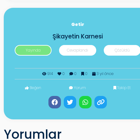
Getir
Şikayetin Karnesi
Yayında
Cevaplandı
Çözüldü
914
0
0
0
3 yıl önce
Beğen
Yorum
Takip Et
Yorumlar