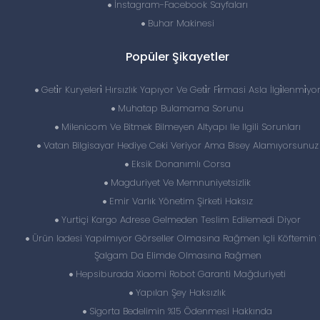
İnstagram-Facebook Sayfaları
Buhar Makinesi
Popüler Şikayetler
Geti̇r Kuryeleri̇ Hırsızlık Yapıyor Ve Geti̇r Fi̇rmasi Asla İlgi̇lenmi̇yo
Muhatap Bulamama Sorunu
Milenicom Ve Bitmek Bilmeyen Altyapı Ile Ilgili Sorunları
Vatan Bilgisayar Hediye Ceki Veriyor Ama Bisey Alamıyorsunuz
Eksik Donanımlı Corsa
Magduriyet Ve Memnuniyetsizlik
Emir Varlık Yönetim Şirketi Haksız
Yurtiçi Kargo Adrese Gelmeden Teslim Edilemedi Diyor
Ürün Iadesi Yapılmıyor Görseller Olmasına Rağmen Içli Köftemin
Şalgam Da Elimde Olmasına Rağmen
Hepsiburada Xiaomi Robot Garanti Mağduriyeti
Yapılan Şey Haksızlık
Sigorta Bedelimin %15 Ödenmesi Hakkında