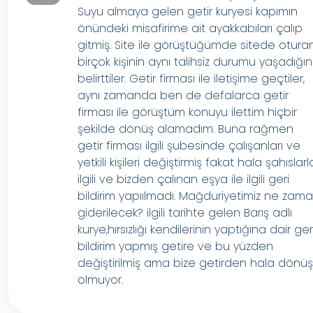
Suyu almaya gelen getir kuryesi kapımın
önündeki misafirime ait ayakkabıları çalıp
gitmiş. Site ile görüştüğümde sitede otura
birçok kişinin aynı talihsiz durumu yaşadığın
belirttiler. Getir firması ile iletişime geçtiler,
aynı zamanda ben de defalarca getir
firması ile görüştüm konuyu ilettim hiçbir
şekilde dönüş alamadım. Buna rağmen
getir firması ilgili şubesinde çalışanları ve
yetkili kişileri değiştirmiş fakat hala şahıslarl
ilgili ve bizden çalınan eşya ile ilgili geri
bildirim yapıılmadı. Mağduriyetimiz ne zam
giderilecek? ilgili tarihte gelen Barış adlı
kurye,hırsızlığı kendilerinin yaptığına dair ger
bildirim yapmış getire ve bu yüzden
değiştirilmiş ama bize getirden hala dönü
olmuyor.