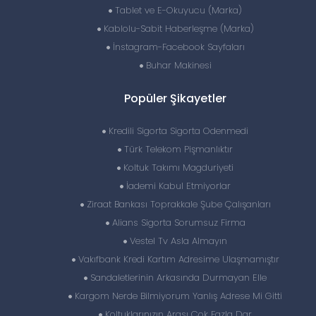
Tablet ve E-Okuyucu (Marka)
Kablolu-Sabit Haberleşme (Marka)
İnstagram-Facebook Sayfaları
Buhar Makinesi
Popüler Şikayetler
Kredili Sigorta Sigorta Odenmedi
Türk Telekom Pişmanlıktır
Koltuk Takımı Magduriyeti
İademi Kabul Etmiyorlar
Ziraat Bankası Toprakkale Şube Çalışanları
Alians Sigorta Sorumsuz Firma
Vestel Tv Asla Almayın
Vakıfbank Kredi Kartım Adresime Ulaşmamıştır
Sandaletlerinin Arkasında Durmayan Elle
Kargom Nerde Bilmiyorum Yanlış Adrese Mi Gitti
Koltuklarınızın Arası Çok Fazla Dar