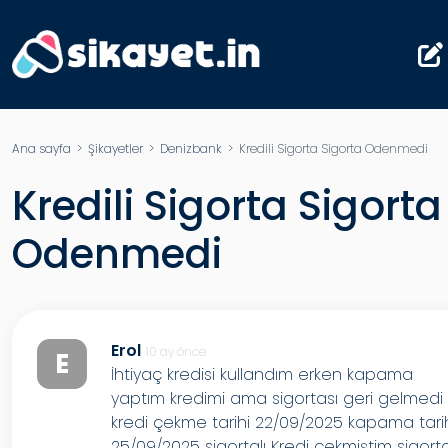
Ana sayfa
>
Şikayetler
>
Denizbank
> Kredili Sigorta Sigorta Odenmedi
Kredili Sigorta Sigorta
Odenmedi
Erol
10 ay önce
E
İhtiyaç kredisi kullandım erken kapama
yaptım kredimi ama sigortası geri gelmedi
kredi çekme tarihi 22/09/2025 kapama tari
25/09/2025 sigortalı Kredi çekmiştim sigort