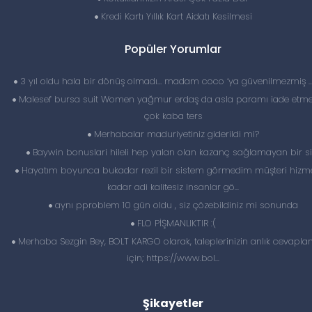
Kredi Kartı Yıllık Kart Aidatı Kesilmesi
Popüler Yorumlar
3 yıl oldu hala bir dönüş olmadı… madam coco ‘ya güvenilmezmiş 
Malesef bursa suit Women yağmur erdaş da asla paramı iade etme
çok kaba ters
Merhabalar maduriyetiniz giderildi mi?
Baywin bonuslari hileli hep yalan olan kazanç sağlamayan bir si
Hayatım boyunca bukadar rezil bir sistem görmedim müşteri hizme
kadar adi kalitesiz insanlar gö...
aynı pproblem 10 gün oldu , siz çözebildiniz mi sonunda
FLO PİŞMANLIKTIR :(
Merhaba Sezgin Bey, BOLT KARGO olarak, taleplerinizin anlık cevapl
için; https://www.bol...
Şikayetler