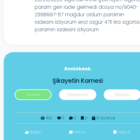
param geri iade gelmedi dosya no/9040-
2398997-57 mağdur oldum paramın
iadesini istiyorum erol özgür 4711 lira sigorta
paramın iadesini istiyorum
Denizbank
Şikayetin Karnesi
Yayında
Cevaplandı
Çözüldü
450
0
0
0
10 ay önce
Beğen
Yorum
Takip Et