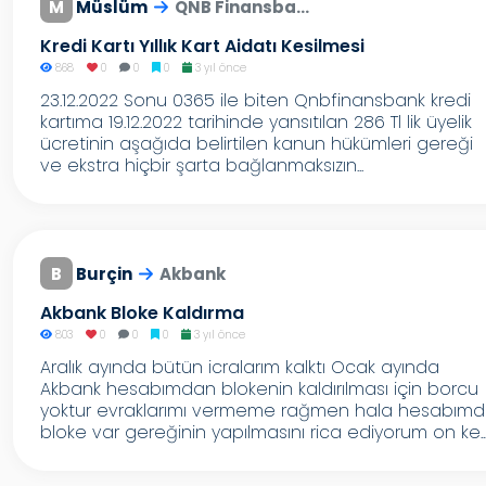
M
Müslüm
QNB Finansba...
Kredi Kartı Yıllık Kart Aidatı Kesilmesi
868
0
0
0
3 yıl önce
23.12.2022 Sonu 0365 ile biten Qnbfinansbank kredi
kartıma 19.12.2022 tarihinde yansıtılan 286 Tl lik üyelik
ücretinin aşağıda belirtilen kanun hükümleri gereği
ve ekstra hiçbir şarta bağlanmaksızın...
B
Burçin
Akbank
Akbank Bloke Kaldırma
803
0
0
0
3 yıl önce
Aralık ayında bütün icralarım kalktı Ocak ayında
Akbank hesabımdan blokenin kaldırılması için borcu
yoktur evraklarımı vermeme rağmen hala hesabım
bloke var gereğinin yapılmasını rica ediyorum on ke..