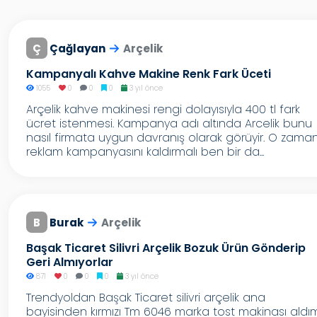
Ç
Çağlayan
Arçelik
Kampanyalı Kahve Makine Renk Fark Üceti
1055
0
0
0
3 yıl önce
Arçelik kahve makinesi rengi dolayısıyla 400 tl fark
ücret istenmesi. Kampanya adı altında Arcelik bunu
nasıl firmata uygun davranış olarak görüyir. O zama
reklam kampanyasını kaldırmalı ben bir da...
B
Burak
Arçelik
Başak Ticaret Silivri Arçelik Bozuk Ürün Gönderip
Geri Almıyorlar
871
0
0
0
3 yıl önce
Trendyoldan Başak Ticaret silivri arçelik ana
bayisinden kırmızı Tm 6046 marka tost makinası aldı