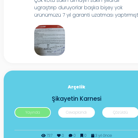
çok kötü sakın almayın sakın yıllardır
ugraştırıp duruyorlar başka bişey yok
ürünümüzü 7 yıl garanti uzatması yaptırmışt
Arçelik
Şikayetin Karnesi
Yayında
Cevaplandı
Çözüldü
737
0
0
0
3 yıl önce