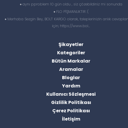
aynı pproblem 10 gün oldu , siz çözebildiniz mi sonunda
FLO PİŞMANLIKTIR :(
Merhaba Sezgin Bey, BOLT KARGO olarak, taleplerinizin anlık cevapl
için; https://www.bol...
Şikayetler
Kategoriler
Bütün Markalar
Aramalar
Bloglar
Yardım
Kullanıcı Sözleşmesi
Gizlilik Politikası
Çerez Politikası
İletişim