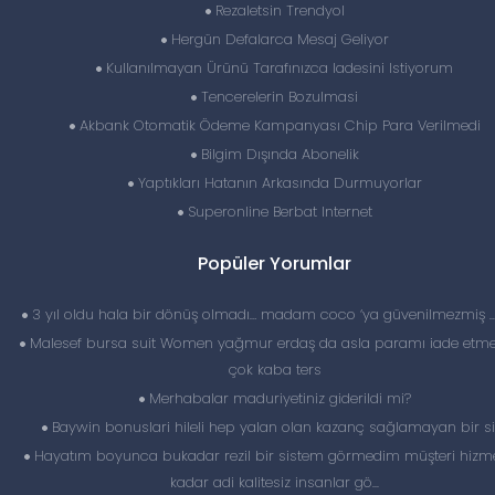
Rezaletsin Trendyol
Hergün Defalarca Mesaj Geliyor
Kullanılmayan Ürünü Tarafınızca Iadesini Istiyorum
Tencerelerin Bozulmasi
Akbank Otomatik Ödeme Kampanyası Chip Para Verilmedi
Bilgim Dışında Abonelik
Yaptıkları Hatanın Arkasında Durmuyorlar
Superonline Berbat Internet
Popüler Yorumlar
3 yıl oldu hala bir dönüş olmadı… madam coco ‘ya güvenilmezmiş 
Malesef bursa suit Women yağmur erdaş da asla paramı iade etme
çok kaba ters
Merhabalar maduriyetiniz giderildi mi?
Baywin bonuslari hileli hep yalan olan kazanç sağlamayan bir si
Hayatım boyunca bukadar rezil bir sistem görmedim müşteri hizme
kadar adi kalitesiz insanlar gö...