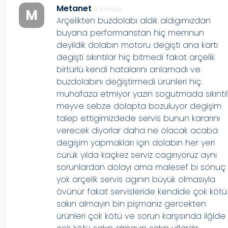
Metanet
3 yıl önce
M
Arçelikten buzdolabı aldık aldıgımızdan
buyana performanstan hiç memnun
deyildik dolabın motoru degişti ana kartı
degişti sıkıntılar hiç bitmedi fakat arçelik
birtürlü kendi hatalarını anlamadı ve
buzdolabını değiştirmedi ürünleri hiç
muhafaza etmiyor yazın sogutmada sıkıntıl
meyve sebze dolapta bozuluyor degişim
talep ettigimizdede servis bunun kararını
verecek diyorlar daha ne olacak acaba
degişim yapmakları için dolabın her yeri
cürük yılda kaçkez serviz cagırıyoruz aynı
sorunlardan dolayı ama malesef bi sonuç
yok arçelik servis agının büyük olmasıyla
övünür fakat servisleride kendide çok kötü
sakın almayın bin pişmanız gercekten
ürünleri çok kötü ve sorun karşısında ilğide