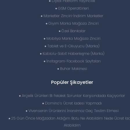
Dijital Platform Yayıncılık
GSM Operatörleri
Marketler Zinciri-İndirim Marketler
Giyim Marka Mağaza Zinciri
Özel Bankalar
Mobilya Marka Mağaza Zinciri
Tablet ve E-Okuyucu (Marka)
Kablolu-Sabit Haberleşme (Marka)
İnstagram-Facebook Sayfaları
Buhar Makinesi
Popüler Şikayetler
Arçelik Ürünleri Bi Felaket Sorunlar Karşısındada Kaçıyorlar
Domino’s Ücret Iadesi Yapmadı
Vivensenin Ürünlerini İnanılmaz Geç Teslim Etmesi
25 Gün Önce Mağzadan Aldığım Botu Ne Alabildim Nede Ücret Iad
Alabildim