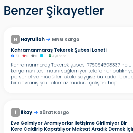
Benzer Şikayetler
H
Hayrullah
MNG Kargo
Kahramanmaraş Tekerek Şubesi Laneti
701
0
0
0
3 yıl önce
Kahramanmaraş Tekerek şubesi 775954598337 nolu
kargomun teslimatını sağlamıyor telefonlar bakılmıy
personel ve müdürleri ukala saygısız bu kadar berb
bir davranış şekli olamaz müdürü çalışanı hep...
İ
İlkay
Sürat Kargo
Eve Gelmiyor Aramıyorlar Iletişime Girilmiyor Bir
Kere Caldirip Kapatılıyor Maksat Aradık Demek Içi