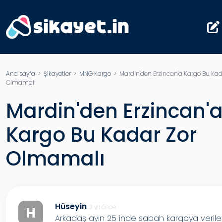
Ana sayfa
>
Şikayetler
>
MNG Kargo
> Mardin'den Erzincan'a Kargo Bu Kad
Olmamalı
Mardin'den Erzincan'
Kargo Bu Kadar Zor
Olmamalı
Hüseyin
3 yıl önce
H
Arkadaş ayın 25 inde sabah kargoya veril