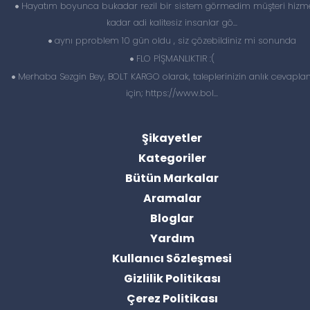
Hayatım boyunca bukadar rezil bir sistem görmedim müşteri hizme
kadar adi kalitesiz insanlar gö...
aynı pproblem 10 gün oldu , siz çözebildiniz mi sonunda
FLO PİŞMANLIKTIR :(
Merhaba Sezgin Bey, BOLT KARGO olarak, taleplerinizin anlık cevapl
için; https://www.bol...
Şikayetler
Kategoriler
Bütün Markalar
Aramalar
Bloglar
Yardım
Kullanıcı Sözleşmesi
Gizlilik Politikası
Çerez Politikası