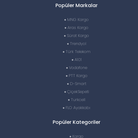
Popüler Markalar
MNG Kargo
Aras Kargo
Sürat Kargo
Trendyol
Türk Telekom
A101
Vodafone
PTT Kargo
D-Smart
ÇiçekSepeti
Turkcell
FLO Ayakkabı
Popüler Kategoriler
Kargo