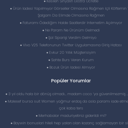
Kesilen Sinyalin Ekstra Ücretle
Ürün Iadesi Yapılmıyor Görseller Olmasına Rağmen Içli Köftemin
Şalgam Da Elimde Olmasına Rağmen
Faturamı Ödediğim Halde Saatlerdir Internetim Açılmıyor
Ne Param Ne Ürünüm Gelmedi
Şal Siparişi Verdim Gelmiyo
Vivo V25 Telefonunun Twitter Uygulamasına Giriş Hatası
Evkur 20 Yıllık Müşterisiyim
Sahte Burs Veren Kurum
Bozuk Ürün Iadesi Almıyor
Popüler Yorumlar
3 yıl oldu hala bir dönüş olmadı… madam coco ‘ya güvenilmezmiş 
Malesef bursa suit Women yağmur erdaş da asla paramı iade etme
çok kaba ters
Merhabalar maduriyetiniz giderildi mi?
Baywin bonuslari hileli hep yalan olan kazanç sağlamayan bir si