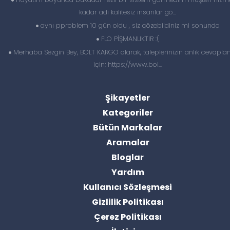
kadar adi kalitesiz insanlar gö...
aynı pproblem 10 gün oldu , siz çözebildiniz mi sonunda
FLO PİŞMANLIKTIR :(
Merhaba Sezgin Bey, BOLT KARGO olarak, taleplerinizin anlık cevapl
için; https://www.bol...
Şikayetler
Kategoriler
Bütün Markalar
Aramalar
Bloglar
Yardım
Kullanıcı Sözleşmesi
Gizlilik Politikası
Çerez Politikası