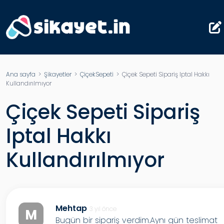
Ana sayfa
>
Şikayetler
>
ÇiçekSepeti
> Çiçek Sepeti Sipariş Iptal Hakkı
Kullandırılmıyor
Çiçek Sepeti Sipariş
Iptal Hakkı
Kullandırılmıyor
Mehtap
3 yıl önce
M
Bugün bir sipariş verdim.Aynı gün teslimat