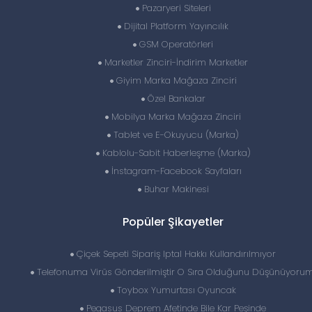
Pazaryeri Siteleri
Dijital Platform Yayıncılık
GSM Operatörleri
Marketler Zinciri-İndirim Marketler
Giyim Marka Mağaza Zinciri
Özel Bankalar
Mobilya Marka Mağaza Zinciri
Tablet ve E-Okuyucu (Marka)
Kablolu-Sabit Haberleşme (Marka)
İnstagram-Facebook Sayfaları
Buhar Makinesi
Popüler Şikayetler
Çiçek Sepeti Sipariş Iptal Hakkı Kullandırılmıyor
Telefonuma Virüs Gönderilmiştir O Sıra Olduğunu Düşünüyorum
Toybox Yumurtası Oyuncak
Pegasus Deprem Afetinde Bile Kar Peşinde