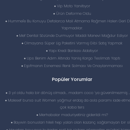
Vip Moto Yanıltıyor
Ürün Deforme Oldu
Hummel'e Bu Konuyu Defalarca Mail Atmama Rağmen Halen Geri 
Yapmadılar.
Mef Dental Sözünde Durmuyor Maddi Manevi Mağdur Ediyor
Olmayana Süper Lig Paketini Varmış Gibi Satış Yapmak
Yapı Kredi Bankası Aldatıyor
Ups Benim Adım Altında Yanlış Kargo Teslimatı Yaptı
Eşofmanın Esnemesi Renk Solması Ve Onaylanmaması
Popüler Yorumlar
3 yıl oldu hala bir dönüş olmadı… madam coco ‘ya güvenilmezmiş 
Malesef bursa suit Women yağmur erdaş da asla paramı iade etme
çok kaba ters
Merhabalar maduriyetiniz giderildi mi?
Baywin bonuslari hileli hep yalan olan kazanç sağlamayan bir si
Hayatım boyunca bukadar rezil bir sistem görmedim müşteri hizme