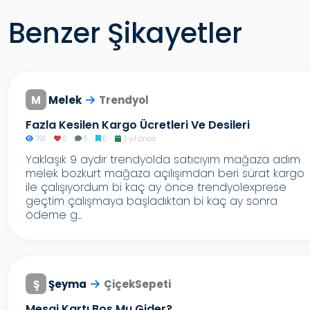
Benzer Şikayetler
M
Melek
Trendyol
Fazla Kesilen Kargo Ücretleri Ve Desileri
796
0
0
0
3 yıl önce
Yaklaşık 9 aydır trendyolda satıcıyım mağaza adım
melek bozkurt mağaza açılışımdan beri sürat kargo
ile çalışıyordum bi kaç ay önce trendyolexprese
geçtim çalışmaya başladıktan bi kaç ay sonra
ödeme g...
Ş
Şeyma
ÇiçekSepeti
Mesaj Kartı Boş Mu Gider?