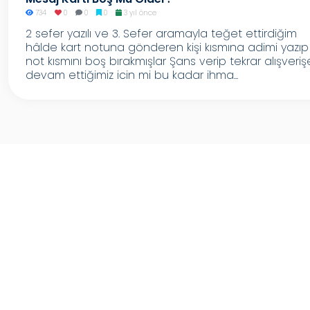
734
0
0
0
3 yıl önce
2 sefer yazılı ve 3. Sefer aramayla teğet ettirdiğim
hâlde kart notuna gönderen kişi kısmına adimi yazıp
not kısmını boş bırakmışlar Şans verip tekrar alışveriş
devam ettiğimiz icin mi bu kadar ihma...