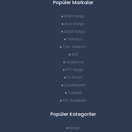
Popüler Markalar
MNG Kargo
Aras Kargo
Sürat Kargo
Trendyol
Türk Telekom
A101
Vodafone
PTT Kargo
D-Smart
ÇiçekSepeti
Turkcell
FLO Ayakkabı
Popüler Kategoriler
Kargo