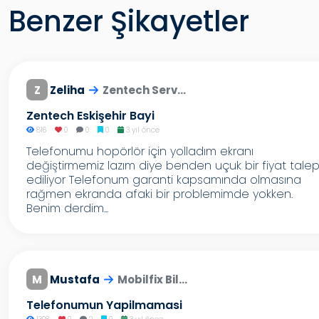
Benzer Şikayetler
Z
Zeliha
Zentech Serv...
Zentech Eskişehir Bayi
816
0
0
0
3 yıl önce
Telefonumu hopörlör için yolladım ekranı
değiştirmemiz lazım diye benden uçuk bir fiyat tale
ediliyor Telefonum garanti kapsamında olmasına
rağmen ekranda afaki bir problemimde yokken.
Benim derdim...
M
Mustafa
Mobilfix Bil...
Telefonumun Yapilmamasi