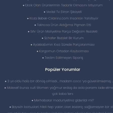
Eksik Olan Ürünlerimin Tedarik Olmasını Istiyorum
Vestel Tv Ekran Şikayeti
Koza Bebek-Cıldırıns.com Insanları Yanıltıyor
Teknosa Ürün Aldığıma Pişman Etti
Sıfır Ürün Maliyetine Parça Değisim Rezaleti
Schafer Rezalet Bir Kurum
Ayakkabımın Kısa Sürede Parçalanması
Kargomun Ortadan Kaybolması
Teslim Edilmeyen Sipariş
Popüler Yorumlar
3 yıl oldu hala bir dönüş olmadı… madam coco ‘ya güvenilmezmiş 
Malesef bursa suit Women yağmur erdaş da asla paramı iade etme
çok kaba ters
Merhabalar maduriyetiniz giderildi mi?
Baywin bonuslari hileli hep yalan olan kazanç sağlamayan bir si