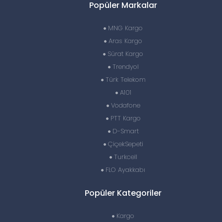
Popüler Markalar
MNG Kargo
Aras Kargo
Sürat Kargo
Trendyol
Türk Telekom
A101
Vodafone
PTT Kargo
D-Smart
ÇiçekSepeti
Turkcell
FLO Ayakkabı
Popüler Kategoriler
Kargo