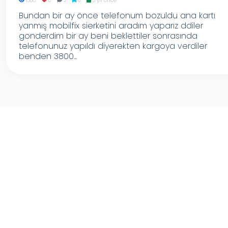
1308
0
2
0
3 yıl önce
Bundan bir ay önce telefonum bozuldu ana kartı
yanmış mobilfix sierketini aradım yaparız ddiler
gonderdim bir ay beni beklettiler sonrasında
telefonunuz yapıldı diyerekten kargoya verdiler
benden 3800...