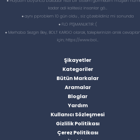
Hayatım boyunca bukadar rezil bir sistem görmedim müşteri hizme
kadar adi kalitesiz insanlar gö...
aynı pproblem 10 gün oldu , siz çözebildiniz mi sonunda
FLO PİŞMANLIKTIR :(
Merhaba Sezgin Bey, BOLT KARGO olarak, taleplerinizin anlık cevapl
için; https://www.bol...
Şikayetler
Kategoriler
Bütün Markalar
Aramalar
Bloglar
Yardım
Kullanıcı Sözleşmesi
Gizlilik Politikası
Çerez Politikası