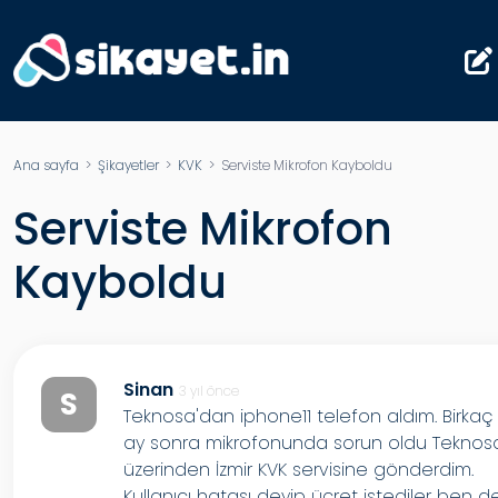
Ana sayfa
>
Şikayetler
>
KVK
> Serviste Mikrofon Kayboldu
Serviste Mikrofon
Kayboldu
Sinan
3 yıl önce
S
Teknosa'dan iphone11 telefon aldım. Birkaç
ay sonra mikrofonunda sorun oldu Teknos
üzerinden İzmir KVK servisine gönderdim.
Kullanıcı hatası deyip ücret istediler ben d